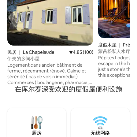
度假木屋 ｜ Prémil
蒙吕松私人水疗小
民居 ｜ La Chapelaude
平均评分 4.85 分（满分 5 分），共
4.85 (100)
Pépites Lodges & S
伊夫的乡间小屋
escape in the hear
Logement dans ancien bâtiment de
just a stone's th
ferme, récemment rénové. Calme et
this exceptional r
sérénité ( pas de voisin immédiat).
elegance, well-bei
Commerces ( boulangerie, pharmacie,
a private spa, a re
在库尔赛深受欢迎的度假屋便利设施
épicerie) à 4 kms. Divers sentiers de
unique immersion
randonnée, promenades en vélo dans
nature and historic
les environs. Proximité immédiate de
yourself be encha
Montluçon (15 min), Néris-les-Bains et
experience.
ses cures thermales. Plusieurs sites
touristiques dans les environs ( forêt de
Tronçais, étangs, lac de Sidiailles, gorges
de la Sioule...). A 1h de Clermont-Ferrand
厨房
无线网络
et du Puy de Dôme, Vichy, Bourges ...