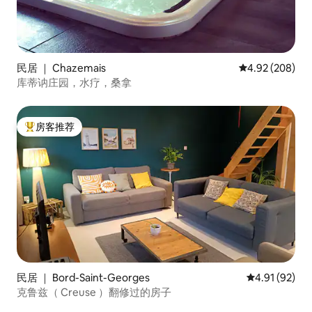
民居 ｜ Chazemais
平均评分 4.92
4.92 (208)
库蒂讷庄园，水疗，桑拿
房客推荐
热门「房客推荐」
民居 ｜ Bord-Saint-Georges
平均评分 4.9
4.91 (92)
克鲁兹（ Creuse ）翻修过的房子