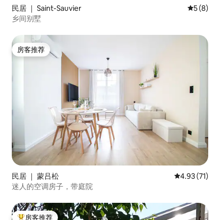
民居 ｜ Saint-Sauvier
平均评分 
5 (8)
乡间别墅
房客推荐
房客推荐
民居 ｜ 蒙吕松
平均评分 4.9
4.93 (71)
迷人的空调房子，带庭院
房客推荐