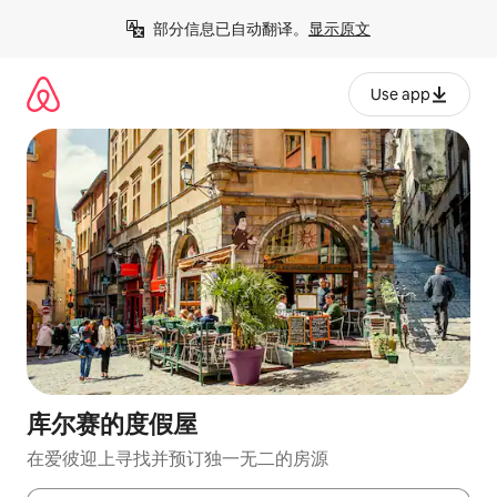
跳
部分信息已自动翻译。
显示原文
至
内
容
Use app
库尔赛的度假屋
在爱彼迎上寻找并预订独一无二的房源