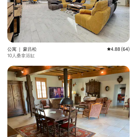
公寓 ｜ 蒙吕松
平均评分 4.88
4.88 (64)
10人桑拿浴缸