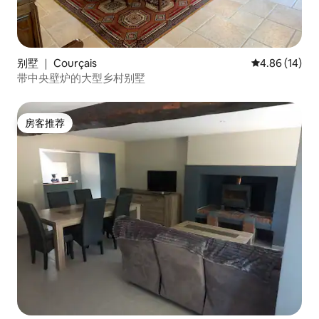
别墅 ｜ Courçais
平均评分 4.8
4.86 (14)
带中央壁炉的大型乡村别墅
房客推荐
房客推荐