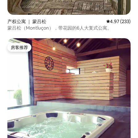
产权公寓 ｜ 蒙吕松
平均评分 4.97
4.97 (233)
蒙吕松（Montluçon），带花园的6人大复式公寓。
房客推荐
房客推荐