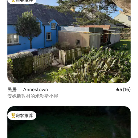
热门「房客推荐」
民居 ｜ Annestown
平均评分 5
5 (16)
安妮斯敦村的米勒斯小屋
房客推荐
热门「房客推荐」