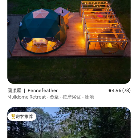
圆顶屋 ｜ Pennefeather
平均评分 4.96
4.96 (78)
Mulldome Retreat - 桑拿 - 按摩浴缸 - 泳池
房客推荐
热门「房客推荐」