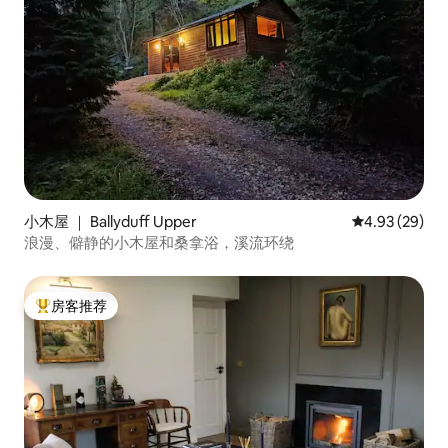
小木屋 ｜ Ballyduff Upper
平均评分 4.93
4.93 (29)
浪漫、僻静的小木屋和桑拿浴，溪流环绕
房客推荐
热门「房客推荐」