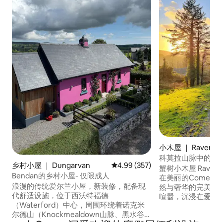
小木屋 ｜ Raven's 
科莫拉山脉中的宁静原
乡村小屋 ｜ Dungarvan
平均评分 4.99 分（满分 5 分），共
4.99 (357)
蟹树小木屋 Raven's Rock Glamping坐落
Bendan的乡村小屋- 仅限成人
在美丽的Comer
浪漫的传统爱尔兰小屋，新装修，配备现
然与奢华的完美融合。 非常适合
代舒适设施，位于西沃特福德
喧嚣，沉浸在爱尔兰
（Waterford）中心，周围环绕着诺克米
's Rock远离喧嚣，位
尔德山（Knockmealdown山脉、黑水谷
，靠近令人惊叹的山