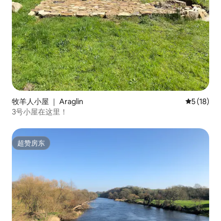
牧羊人小屋 ｜ Araglin
平均评分 5
5 (18)
3号小屋在这里！
超赞房东
超赞房东