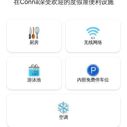
在Conna深受欢迎的度假屋便利设施
（Black Water valley）和壮丽的科梅拉山
Mohra、Coumshin
脉（Comeragh mountains）。距离迷人
Way。 我们很乐
的沿海小镇Dungarvan 18分钟车程（19公
行，让您充分享受
里）。 沃特福德绿道的所在地。距离历史
验。
悠久的利斯莫尔镇（Lismore）18分钟车程
（20公里）。距离尼尔谷（Nire Valley）
18分钟车程，那里有湖泊钓鱼。
厨房
无线网络
游泳池
内部免费停车位
空调