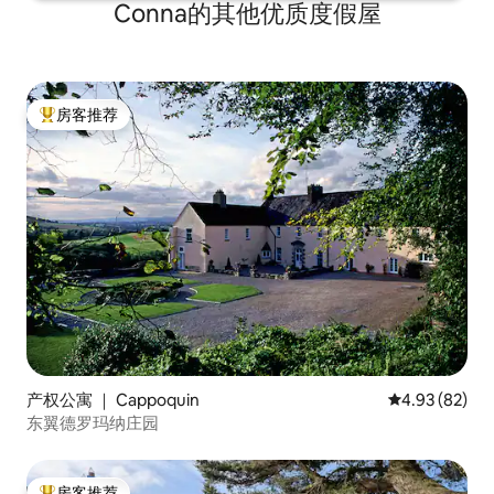
Conna的其他优质度假屋
房客推荐
热门「房客推荐」
产权公寓 ｜ Cappoquin
平均评分 4.93
4.93 (82)
东翼德罗玛纳庄园
房客推荐