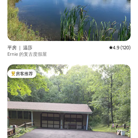
平房 ｜ 温莎
平均评分 4.9
4.9 (120)
Ernie 的复古度假屋
房客推荐
热门「房客推荐」