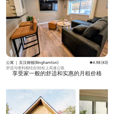
公寓 ｜ 宾汉姆顿(Binghamton)
平均评分 4.9
4.98 (43)
舒适与便利相结合|轻松上高速公路
享受家一般的舒适和实惠的月租价格