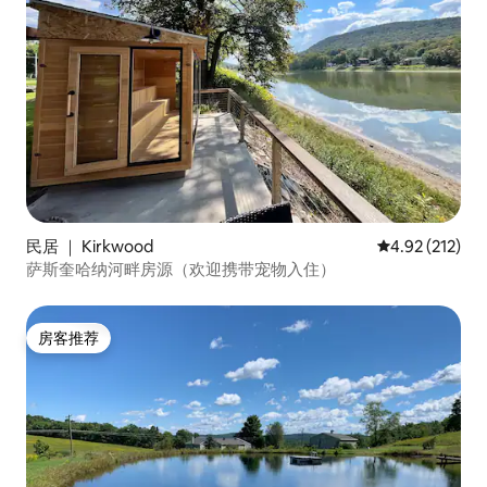
民居 ｜ Kirkwood
平均评分 4.92
4.92 (212)
萨斯奎哈纳河畔房源（欢迎携带宠物入住）
房客推荐
房客推荐