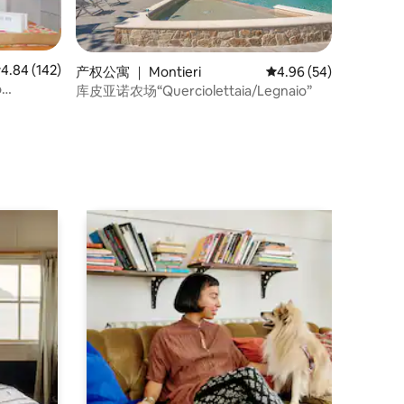
均评分 4.84 分（满分 5 分），共 142 条评价
4.84 (142)
产权公寓 ｜ Montieri
平均评分 4.96 分（满分
4.96 (54)
o
库皮亚诺农场“Querciolettaia/Legnaio”