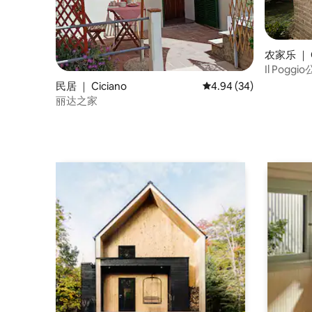
农家乐 ｜ C
Il Poggi
民居 ｜ Ciciano
平均评分 4.94 分（满分
4.94 (34)
丽达之家