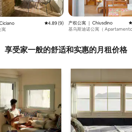
产权公寓 ｜ Chiusdino
平
iciano
平均评分 4.89 分（满分 5 分），共 9 条评价
4.89 (9)
基乌斯迪诺公寓（ Apartament
o公寓
Chiusdino ） -老城区
 5 分），共 34 条评价
享受家一般的舒适和实惠的月租价格