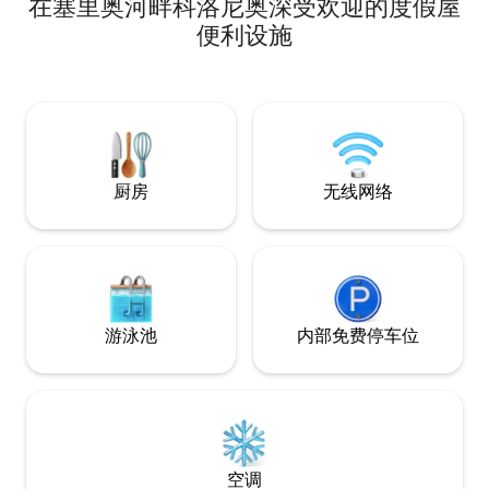
在塞里奥河畔科洛尼奥深受欢迎的度假屋
现代简约的方式重组，将为您带来完美假
期所需的灵魂。 迷人的中世纪莫利纳
便利设施
（Molina）拥有地道的区域餐厅，将让您
着迷，私人厨师可应要求烹饪，科莫
（Como）和贝拉焦（Bellagio）非常
近，..我们欢迎您在科莫湖（Lago di
Como）度过完美的住宿体验！
厨房
无线网络
游泳池
内部免费停车位
空调