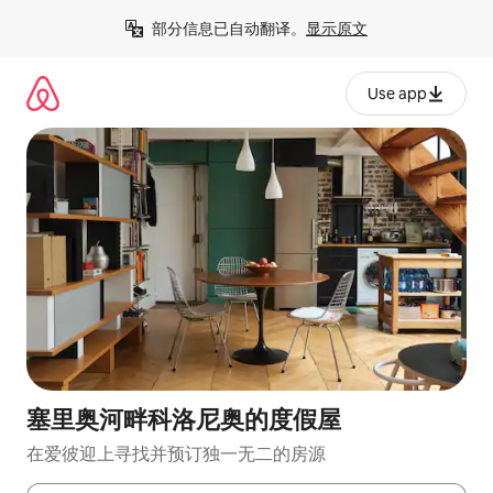
跳
部分信息已自动翻译。
显示原文
至
内
容
Use app
塞里奥河畔科洛尼奥的度假屋
在爱彼迎上寻找并预订独一无二的房源