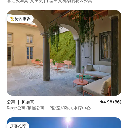
靠近贝加莫-奥里奥·阿·塞里奥机场的花园公寓
房客推荐
热门「房客推荐」
公寓 ｜ 贝加莫
平均评分 4.98
4.98 (86)
Rego公寓-顶层公寓， 2卧室和私人水疗中心
房客推荐