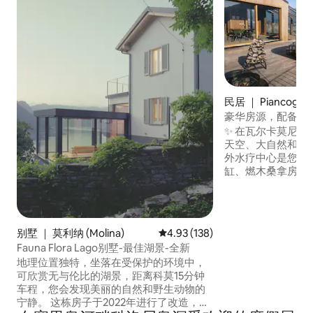
民居 ｜ Piancogno
豪华房源，配备浴
于山区
✨ 在瓦尔卡莫尼
天空、大自然和18
外水疗中心是您的专
缸、燃木桑拿房和星空
特大床套房 + 双人
可欣赏山谷美景， 高
线网络 🚗 私人停车
隐私、安静、健康
别墅 ｜ 莫利纳 (Molina)
平均评分 4.93 分（满分 5 分），共
4.93 (138)
的宁静中，慢慢体
Fauna Flora Lago别墅-最佳湖景-全新
眼前，时间为您放
地理位置独特，坐落在受保护的环境中，
可欣赏无与伦比的湖景，距离科莫15分钟
车程，您会发现美丽的自然和野生动物的
宁静。 这栋房子于2022年进行了改造，以