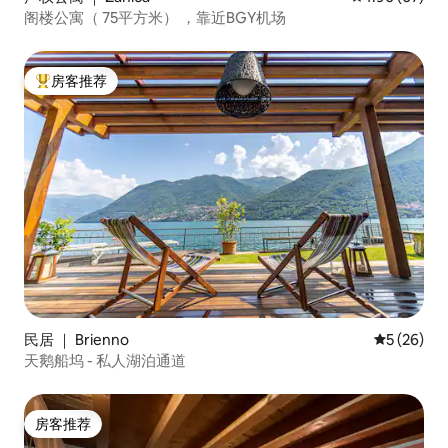
阁楼公寓（ 75平方米） ，靠近BGY机场
房客推荐
热门「房客推荐」
民居 ｜ Brienno
平均评分 5
5 (26)
天鹅船坞 - 私人湖泊通道
房客推荐
房客推荐