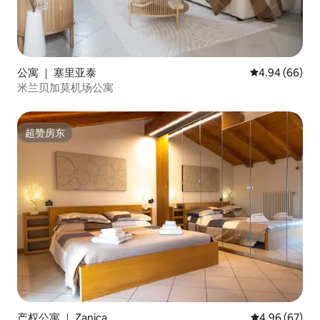
公寓 ｜ 塞里亚泰
平均评分 4.94
4.94 (66)
米兰贝加莫机场公寓
超赞房东
超赞房东
产权公寓 ｜ Zanica
平均评分 4.96
4.96 (67)