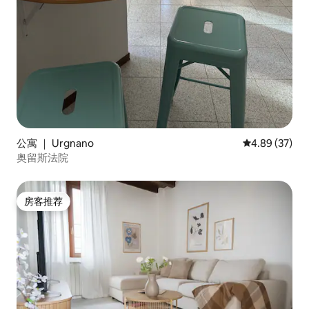
公寓 ｜ Urgnano
平均评分 4.89
4.89 (37)
奥留斯法院
房客推荐
房客推荐