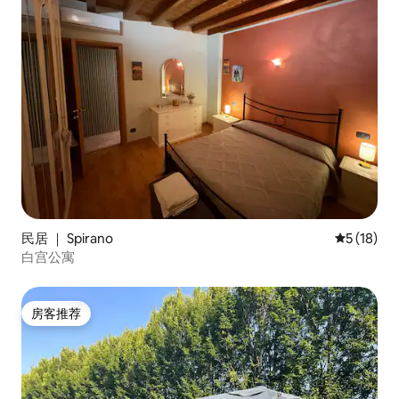
民居 ｜ Spirano
平均评分 5
5 (18)
白宫公寓
房客推荐
房客推荐