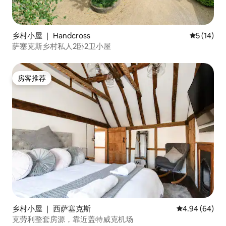
乡村小屋 ｜ Handcross
平均评分 5
5 (14)
萨塞克斯乡村私人2卧2卫小屋
房客推荐
房客推荐
乡村小屋 ｜ 西萨塞克斯
平均评分 4.94
4.94 (64)
克劳利整套房源，靠近盖特威克机场