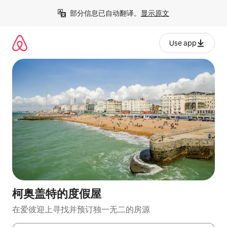
跳
部分信息已自动翻译。
显示原文
至
内
容
Use app
柯奥盖特的度假屋
在爱彼迎上寻找并预订独一无二的房源