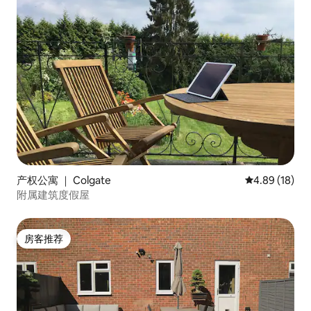
产权公寓 ｜ Colgate
平均评分 4.8
4.89 (18)
附属建筑度假屋
房客推荐
房客推荐