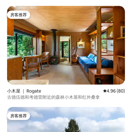
房客推荐
房客推荐
小木屋 ｜ Rogate
平均评分 4.96
4.96 (80)
古德伍德和考德雷附近的森林小木屋和红外桑拿
房客推荐
房客推荐