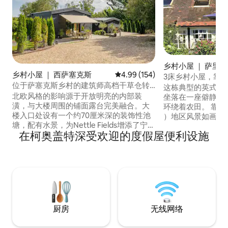
乡村小屋 ｜ 萨里（S
乡村小屋 ｜ 西萨塞克斯
平均评分 4.99 分（满分 5 分），共
4.99 (154)
3床乡村小屋，靠
位于萨塞克斯乡村的建筑师高档干草仓转
这栋典型的英式乡村
换房
北欧风格的影响源于开放明亮的内部装
坐落在一座僻静的
潢，与大楼周围的铺面露台完美融合。大
环绕着农田。 靠近萨里山
楼入口处设有一个约70厘米深的装饰性池
）地区风景如画的Ne
塘，配有水景，为Nettle Fields增添了宁静
非凡的自然美景。 * 3号卧室配有一张落地
在柯奥盖特深受欢迎的度假屋便利设施
和放松的氛围。 房东Michael和Toby及其
式大号单人“舒适”折叠
狗Heidi住在距离50米的谷仓改建房中，如
Dorking、Reigat
果您在住宿期间有任何需要，他们可以为
Airport、M25和
您提供帮助。 关注Instagram @
莱顿悠闲45分钟车
Nettlefields ； Michael是
@michaelkopinski ， Toby是
@tobschu。 Nettle Fields周围环绕着1英
亩的花园。附近有几条步道，通往酒吧、
厨房
无线网络
花园和一家带新水疗中心的酒店。附近的
霍尔斯姆（Horsham）提供了一个漂亮的