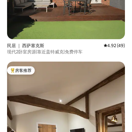
民居 ｜ 西萨塞克斯
平均评分 4.9
4.92 (49)
现代2卧室房源|靠近盖特威克|免费停车
房客推荐
热门「房客推荐」