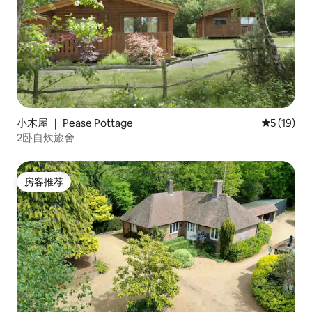
小木屋 ｜ Pease Pottage
平均评分 5
5 (19)
2卧自炊旅舍
房客推荐
房客推荐