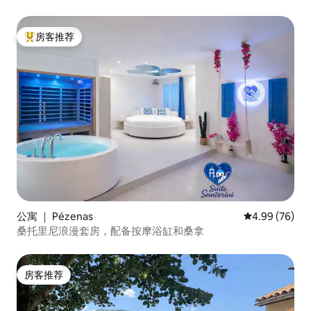
房客推荐
热门「房客推荐」
公寓 ｜ Pézenas
平均评分 4.99
4.99 (76)
桑托里尼浪漫套房，配备按摩浴缸和桑拿
房客推荐
房客推荐