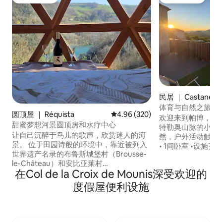
热门「房客推荐」
热门「房客推荐」
民居 ｜ Castanet-l
体育与自然之旅
圆顶屋 ｜ Réquista
平均评分 4.96 分（满分 5 分），共
4.96 (320)
欢迎来到帕博，这
甜蜜梦想河景圆顶房和水疗中心
特勒奥山脉的小村庄
让自己沉醉于鸟儿的歌声，欣赏迷人的河
然，户外活动触手可及！ •明亮
景。 位于田园诗般的环境中，靠近被列入
• 1间卧室 •设施
世界遗产名录的布鲁斯城堡村（Brousse-
露台，可欣赏Espi
le-Château）和安比亚莱村
发徒步旅行：GR7、G
在Col de la Croix de Mounis深受欢迎的
（Ambialet）。 Sweet Dream圆顶屋是您
'Héric、Caroux、
与亲朋好友分享美好时光的完美场所。 无
路线 •附近有著名的攀岩点、跑步道…… •在
度假屋便利设施
论您是喜欢派对的狂欢者还是不喜欢派对
河流和天然瀑布中
的沉稳者，请继续寻找；此房源专为宁静
而设。 靠近图卢兹、阿尔比、罗德兹、蒙
彼利埃 私人水疗 浪漫 星空 河景 附近的旅