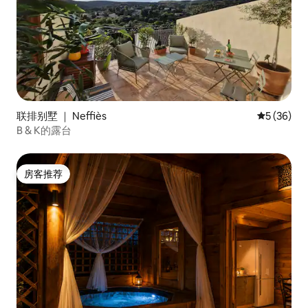
联排别墅 ｜ Neffiès
平均评分 5
5 (36)
B & K的露台
房客推荐
房客推荐