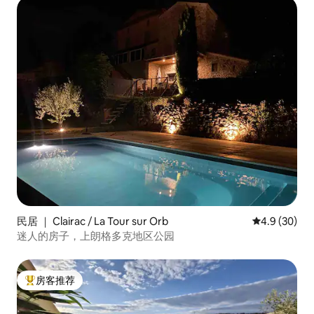
民居 ｜ Clairac / La Tour sur Orb
平均评分 4.9
4.9 (30)
迷人的房子，上朗格多克地区公园
房客推荐
热门「房客推荐」