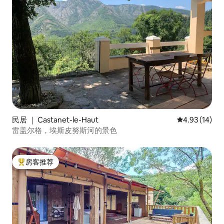
民居 ｜ Castanet-le-Haut
平均评分 4.9
4.93 (14)
雷盖尔格，埃斯皮努斯河的景色
房客推荐
热门「房客推荐」