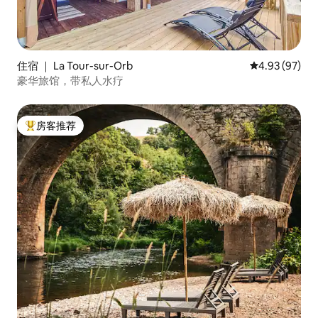
住宿 ｜ La Tour-sur-Orb
平均评分 4.93
4.93 (97)
豪华旅馆，带私人水疗
房客推荐
热门「房客推荐」