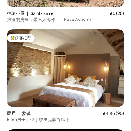
袖珍小屋 ｜ Saint-Izaire
平均评分 5
5 (26)
浪漫的房屋，带私人海滩——Rêve Aveyron
房客推荐
热门「房客推荐」
民居 ｜ 蒙镇
平均评分 4.96
4.96 (90)
Elora房子，位于埃里克峡谷脚下