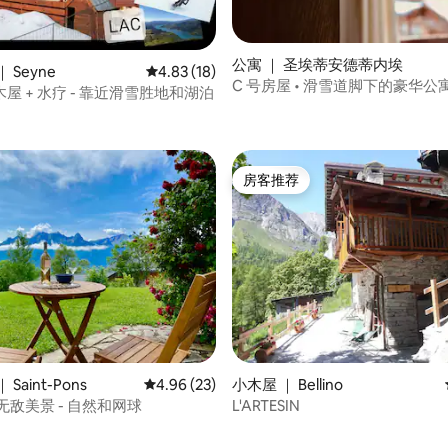
公寓 ｜ 圣埃蒂安德蒂内埃
5 分），共 10 条评价
 Seyne
平均评分 4.83 分（满分 5 分），共 18 条评价
4.83 (18)
C 号房屋 • 滑雪道脚下的豪华公
屋 + 水疗 - 靠近滑雪胜地和湖泊
房客推荐
房客推荐
 5 分），共 15 条评价
Saint-Pons
平均评分 4.96 分（满分 5 分），共 23 条评价
4.96 (23)
小木屋 ｜ Bellino
 - 无敌美景 - 自然和网球
L'ARTESIN