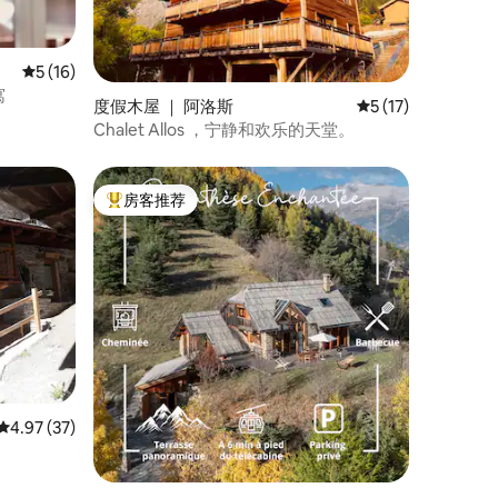
平均评分 5 分（满分 5 分），共 16 条评价
5 (16)
寓
度假木屋 ｜ 阿洛斯
平均评分 5 分（满分
5 (17)
Chalet Allos ，宁静和欢乐的天堂。
房客推荐
热门「房客推荐」
平均评分 4.97 分（满分 5 分），共 37 条评价
4.97 (37)