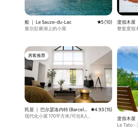
船 ｜ Le Sauze-du-Lac
平均评分 5 分（满分 
5 (10)
度假木屋 ｜
塞尔彭康湖上的小屋
整套度假木
房客推荐
房客推荐
民居 ｜ 巴尔瑟洛内特 (Barcelo
平均评分 4.93 分（满分
4.93 (15)
nnette)
现代化小屋 170平方米/可住8人。
度假木屋 ｜ 
Le Tato