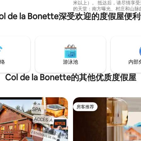
米以上）。 抵达后，请尽情享受
的天堂：南方曝光、村庄和山脉
ol de la Bonette深受欢迎的度假屋便
带户外用餐区的露台、5000平
地、柴火炉-这个1770年的前Gra
行了翻修。 非常适合大自然、徒
爱好者。 （不提供无线网络/电
络
游泳池
内部
Col de la Bonette的其他优质度假屋
房客推荐
房客推荐