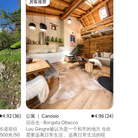
房客推荐
房客推
房客推荐
房客推
格劳宾登
面向湖泊的
装的复古
尔-蓬松湖（
的美景。
私人热水浴
松身心。
变化。 
请在预订
平均评分 4.92 分（满分 5 分），共 36 条评价
4.92 (36)
公寓 ｜ Canosio
平均评分 4.96 分（满分
4.96 (24)
旧谷仓 - Borgata Obacco
村的徒步道前往
Lou Gingre被认为是一个和平的地方 当你
00米/50
需要远离日常生活， 远离日常生活的喧