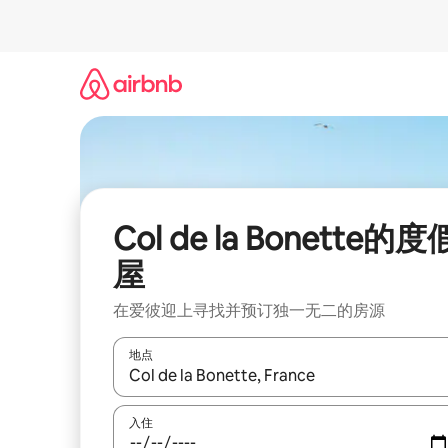
跳
至
内
容
Col de la Bonette的度
屋
在爱彼迎上寻找并预订独一无二的房源
地点
如有搜索结果，请使用上下方向键查看，或通过点
入住