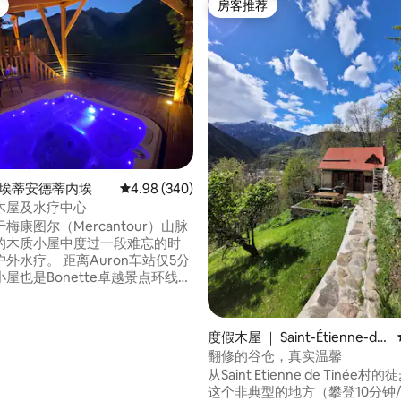
房客推荐
房客推荐
5 分），共 213 条评价
圣埃蒂安德蒂内埃
平均评分 4.98 分（满分 5 分），共 340 条评价
4.98 (340)
木屋及水疗中心
梅康图尔（Mercantour）山脉
的木质小屋中度过一段难忘的时
距离Auron车站仅5分
屋也是Bonette卓越景点环线的
可以享受圣埃蒂安德蒂内（St
e de Tinée）市镇和尼斯蔚蓝海岸
Côte d'Azur）度假村提供的众多活
度假木屋 ｜ Saint-Étienne-de-
运动、电动山地自行车、徒步旅
Tinée
翻修的谷仓，真实温馨
活动、攀岩、游泳池等等。
从Saint Etienne de Tinée
这个非典型的地方（攀登10分钟/5