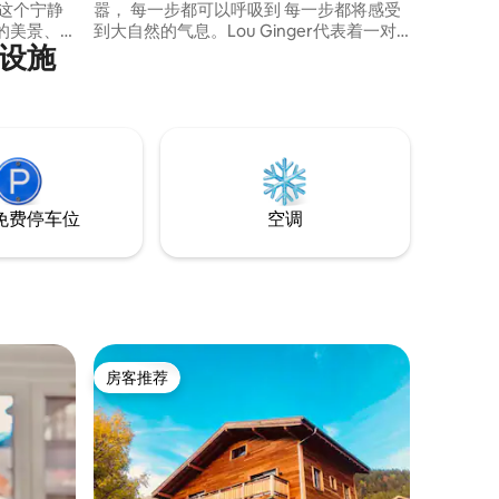
这个宁静
嚣， 每一步都可以呼吸到 每一步都将感受
的美景、
到大自然的气息。Lou Ginger代表着一对
利设施
方米的土
年轻恋人的梦想和雄心，他们相爱的这条
nge已进
山谷，希望将一座 一座小型的谷仓，改造
步和滑雪
成为一座 一处“心之所在”，这里没有门，
视）
但有大大的窗户 开放的“心之所在”。
免费停车位
空调
房客推荐
房客推荐