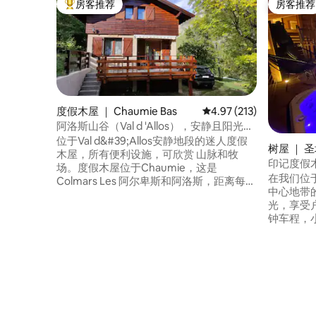
房客推荐
房客推荐
热门「房客推荐」
房客推荐
度假木屋 ｜ Chaumie Bas
平均评分 4.97 分（满分 
4.97 (213)
阿洛斯山谷（Val d 'Allos），安静且阳光明
媚的度假木屋，配备无线网络
位于Val d&#39;Allos安静地段的迷人度假
树屋 ｜ 
木屋，所有便利设施，可欣赏 山脉和牧
印记度假
场。度假木屋位于Chaumie，这是
在我们位于
Colmars Les 阿尔卑斯和阿洛斯，距离每个
中心地带
村庄仅5分钟车程。许多徒步旅行直接从 小
光，享受户外水疗。 
木屋，其他地方开车即可快速抵达。对于
钟车程，小
滑雪者，您距离 距离第一个滑雪坡15分钟
一站。您
车程（距离Seignus d'Allos 10分钟车程，距
Étienn
离 拉福阿洛斯（La Foux d'Allos））。
（Nice 
动。冬季
行、家庭