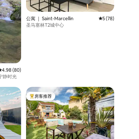
公寓 ｜ Saint-Marcellin
平均评分 5 分（满分
5 (78)
圣马塞林T2城中心
平均评分 4.98 分（满分 5 分），共 80 条评价
4.98 (80)
宁静时光
房客推荐
热门「房客推荐」