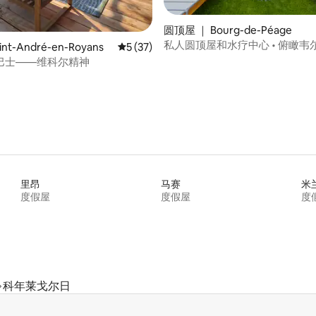
圆顶屋 ｜ Bourg-de-Péage
私人圆顶屋和水疗中心 • 俯瞰韦
 5 分），共 60 条评价
nt-André-en-Royans
平均评分 5 分（满分 5 分），共 37 条评价
5 (37)
巴士——维科尔精神
里昂
马赛
米
度假屋
度假屋
度
科年莱戈尔日