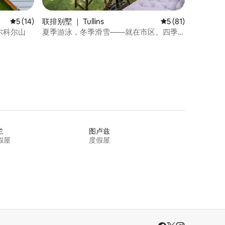
平均评分 5 分（满分 5 分），共 14 条评价
5 (14)
联排别墅 ｜ Tullins
平均评分 5 分（满分
5 (81)
尔科尔山
夏季游泳，冬季滑雪——就在市区。四季
皆宜
兰
图卢兹
假屋
度假屋