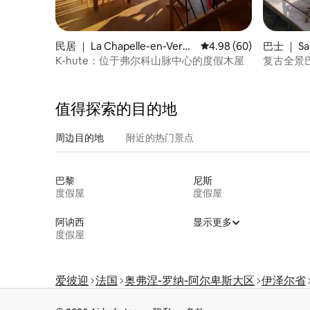
民居 ｜ La Chapelle-en-Verco
平均评分 4.98 分（满分
4.98 (60)
巴士 ｜ Sai
rs
K-hute：位于弗尔科山脉中心的度假木屋
复古全景
值得探索的目的地
周边目的地
附近的热门景点
巴黎
尼斯
度假屋
度假屋
阿讷西
显示更多
度假屋
爱彼迎
法国
奥弗涅-罗纳-阿尔卑斯大区
伊泽尔省