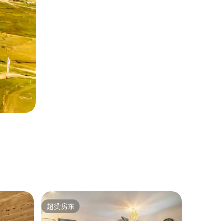
树屋 ｜ Le
超赞房东
房客
超赞房东
热门「
树屋小木