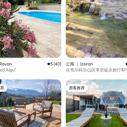
 5 分），共 49 条评价
Rovon
平均评分 5 分（满分 5 分），共 40 条评价
5 (40)
公寓 ｜ Izeron
et "Pied Aigu"
在韦尔科尔山区享受徒步旅行和
推荐
房客推荐
客推荐」
房客推荐