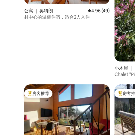
公寓 ｜ 奥特朗
平均评分 4.96 分（满分
4.96 (49)
村中心的温馨住宿，适合2人入住
小木屋 ｜ 
Chal
房客推荐
房客
热门「房客推荐」
热门「房