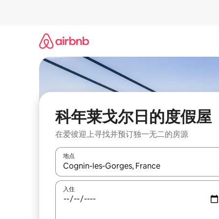
跳
至
内
容
科年莱戈尔日的度假屋
在爱彼迎上寻找并预订独一无二的房源
地点
如有搜索结果，请使用上下方向键查看，或通过点
入住