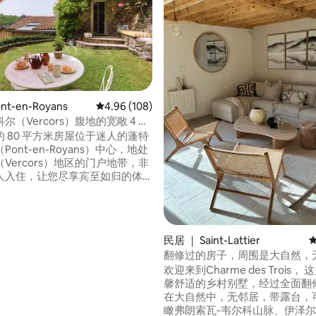
nt-en-Royans
平均评分 4.96 分（满分 5 分），共 108 条评价
4.96 (108)
尔（Vercors）腹地的宽敞 4 人
 5 分），共 15 条评价
 80 平方米房屋位于迷人的蓬特
ont-en-Royans）中心，地处
Vercors）地区的门户地带，非
 人入住，让您尽享宾至如归的体
喜欢的： - 宽敞、明亮、温馨的
2间舒适的卧室 - 地理位置优越，步
河边 - 可直接前往徒步、骑行和
点。 这处房源四周环绕着悬崖、
民居 ｜ Saint-Lattier
脉，是您探索韦尔科尔斯
翻修过的房子，周围是大自然，
ors）及周边村庄的理想基地。
欢迎来到Charme des Trois， 这是一座温
馨舒适的乡村别墅，经过全面翻
在大自然中，无邻居，带露台，可
瞰弗朗索瓦-韦尔科山脉、伊泽