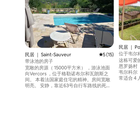
民居 ｜ Po
位于韦尔科
民居 ｜ Saint-Sauveur
平均评分 5 分（满分
5 (15)
温馨房源
这栋可爱的
带泳池的房子
恩罗扬村（P
宽敞的房源（ 15000平方米） ，游泳池面
韦尔科尔（
向Vercors ，位于格勒诺布尔和瓦朗斯之
常适合 4
间。 本着法国家庭住宅的精神。房间宽敞
验。 您会
明亮。 安静，靠近63号自行车路线的死胡
空间 - 
同。 游泳池位于被墙壁包围的区域（ 3.5 x
行即可抵达
7米） ，日光浴床。 距离Le Vercors仅15分
大自然景
钟路程，可徒步旅行，附近有许多活动、
峡谷和山
小湖、海滩、游泳和5公里外的小餐厅。 所
（Verc
有商店距离圣马塞林（ Saint Marcellin ） 3
公里）。