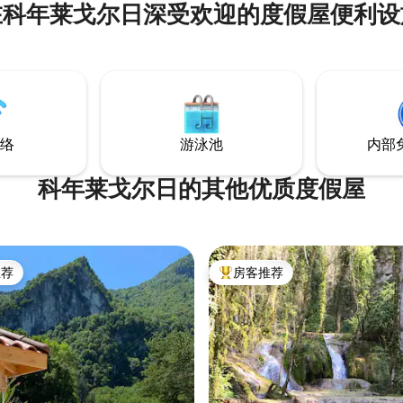
在科年莱戈尔日深受欢迎的度假屋便利设
龙河谷。 享受3间各有特色的客房： -
Noiraude：设计和精致 - 普罗旺斯风格：
质朴而别致 - La Marrakech（马拉喀
什）：柏柏尔和现代 您将看到，自然、书
籍和艺术是房子的灵魂！ 祝您在我们这里
住得愉快！
络
游泳池
内部
科年莱戈尔日的其他优质度假屋
推荐
房客推荐
客推荐」
热门「房客推荐」