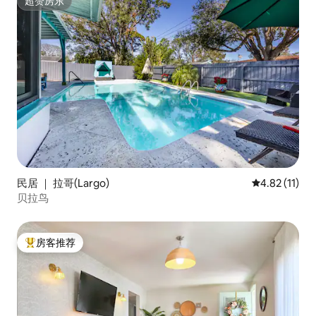
超赞房东
超赞房东
民居 ｜ 拉哥(Largo)
平均评分 4.8
4.82 (11)
贝拉鸟
房客推荐
热门「房客推荐」