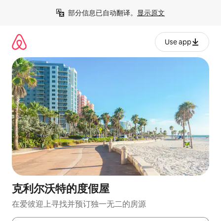
跳
部分信息已自动翻译。
显示原文
至
内
容
Use app
克利尔沃特的度假屋
在爱彼迎上寻找并预订独一无二的房源