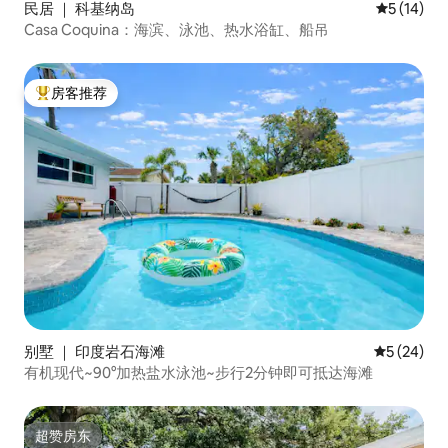
民居 ｜ 科基纳岛
平均评分 5
5 (14)
Casa Coquina：海滨、泳池、热水浴缸、船吊
房客推荐
热门「房客推荐」
别墅 ｜ 印度岩石海滩
平均评分 5
5 (24)
有机现代~90°加热盐水泳池~步行2分钟即可抵达海滩
超赞房东
超赞房东