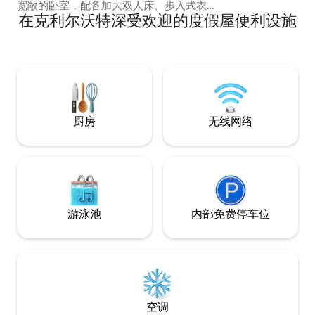
沙发床。两间翻新
宽敞的卧室，配备加大双人床、步入式衣
开放式厨房，配备
在克利尔沃特深受欢迎的度假屋便利设施
柜和平板电视 -房源内有洗衣机和烘干机 -
Nespresso咖
指定工作空间 -适合携带宠物入住 -带围栏
私人后院，配备有
的私人露台 - 2个免费停车位/船舶停泊位。
炉的户外用餐区，
-中心位置（海滩、餐厅、坦帕、圣彼得斯
二个休息区。游戏
堡、安全港、达尼丁） -距离露丝·埃克德
海滩、参加春季训
活动厅11分钟车程 - 一尘不染 -咖啡站 - 用
最美好一面的大本
餐区
厨房
无线网络
游泳池
内部免费停车位
空调