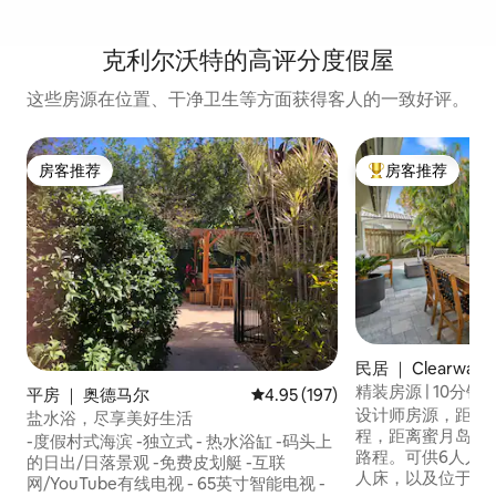
克利尔沃特的高评分度假屋
这些房源在位置、干净卫生等方面获得客人的一致好评。
房客推荐
房客推荐
房客推荐
热门「房客推荐」
民居 ｜ Clearwate
精装房源 | 10分
平房 ｜ 奥德马尔
平均评分 4.95 分（满分 5 分），共
4.95 (197)
设计师房源，距离
盐水浴，尽享美好生活
程，距离蜜月岛和
-度假村式海滨 -独立式 - 热水浴缸 -码头上
路程。可供6人入
的日出/日落景观 -免费皮划艇 -互联
人床，以及位于多
网/YouTube有线电视 - 65英寸智能电视 -