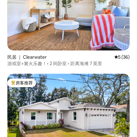
民居 ｜ Clearwater
平均评分 5
5 (36)
游戏室+篝火乐趣！• 2 间卧室 • 距离海滩 7 英里
房客推荐
热门「房客推荐」