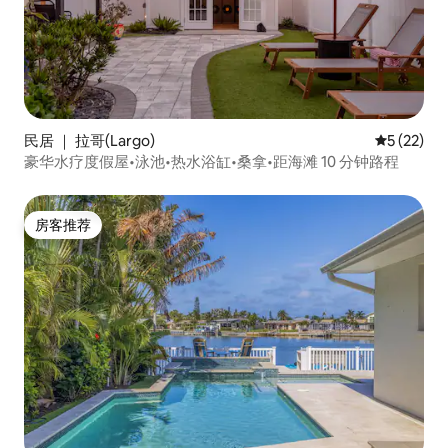
民居 ｜ 拉哥(Largo)
平均评分 5
5 (22)
豪华水疗度假屋•泳池•热水浴缸•桑拿•距海滩 10 分钟路程
房客推荐
房客推荐