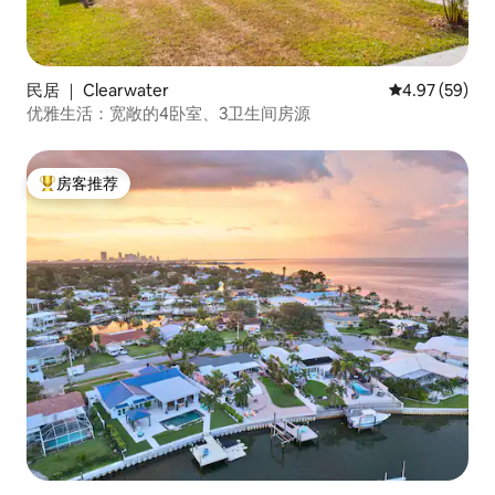
民居 ｜ Clearwater
平均评分 4.97
4.97 (59)
优雅生活：宽敞的4卧室、3卫生间房源
房客推荐
热门「房客推荐」