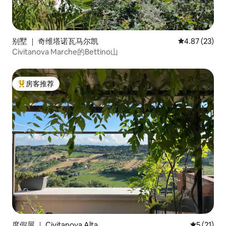
别墅 ｜ 奇维塔诺瓦马尔凯
平均评分 4.8
4.87 (23)
Civitanova Marche的Bettino山
房客推荐
热门「房客推荐」
度假屋 ｜ Civitanova Alta
平均评分 5
5 (21)