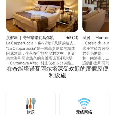
度假屋 ｜ 奇维塔诺瓦马尔凯
平均评分 5 分（满分 5 分），
5 (21)
民居 ｜ Montecosa
La Capparuccia：乡村/海洋风情的迷人附
Il Casale di Laura
属建筑
“La Capparuccia”是一栋高贵别墅的精致
这座古砖农舍位于老
附属建筑：坐落在宁静的乡村之中，但距
共分为两层。一楼
离大海和历史悠久的奇维塔诺瓦·阿尔塔
和一间浴室，二楼
（Civitanova Alta）村庄仅有 5 分钟路
适的卧室和两间浴
在奇维塔诺瓦阿尔塔深受欢迎的度假屋便
程。 这是一栋布置精心的独立房屋：最适
客使用。 这里有一
合两人入住，环境轻松优雅，还有一个位
橄榄林。此外，农
利设施
于私人花园中的露台。 房源地理位置优
这里有一个漂亮的
越，离高速公路出口非常近，方便前往马
身心😍这是官方
尔凯大区和意大利中部所有最著名的景
信息。狗狗友好的结构
点。
厨房
无线网络