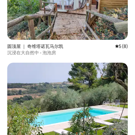
圆顶屋 ｜ 奇维塔诺瓦马尔凯
平均评分 
5 (8)
沉浸在大自然中 - 泡泡房