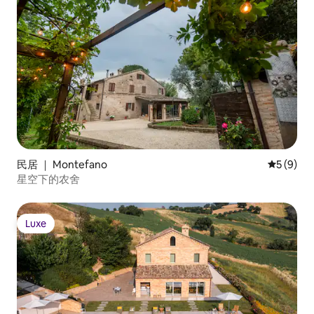
民居 ｜ Montefano
平均评分 
5 (9)
星空下的农舍
Luxe
Luxe