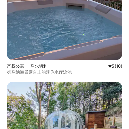
产权公寓 ｜ 马尔切利
平均评分 5
5 (10)
努马纳海景露台上的迷你水疗泳池