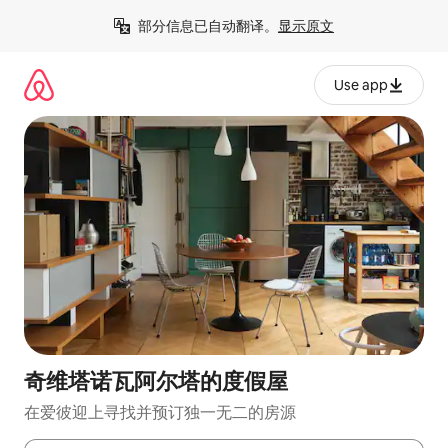
跳
部分信息已自动翻译。
显示原文
至
内
容
Use app
奇维塔诺瓦阿尔塔的度假屋
在爱彼迎上寻找并预订独一无二的房源