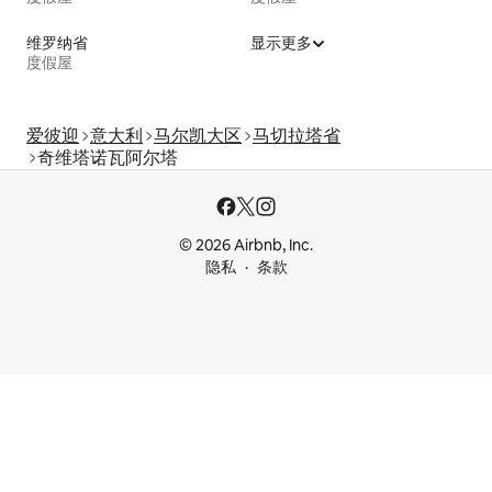
维罗纳省
显示更多
度假屋
爱彼迎
意大利
马尔凯大区
马切拉塔省
奇维塔诺瓦阿尔塔
© 2026 Airbnb, Inc.
隐私
条款