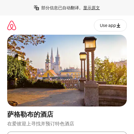
跳
部分信息已自动翻译。
显示原文
至
内
容
Use app
萨格勒布的酒店
在爱彼迎上寻找并预订特色酒店