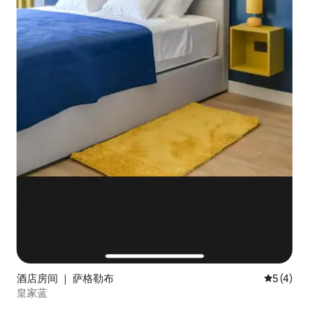
酒店房间 ｜ 萨格勒布
平均评分 
5 (4)
皇家蓝