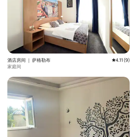
酒店房间 ｜ 萨格勒布
平均评分 4.
4.11 (9)
家庭间