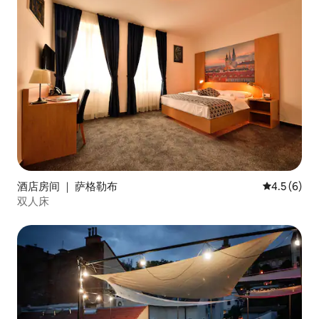
酒店房间 ｜ 萨格勒布
平均评分 4.
4.5 (6)
双人床