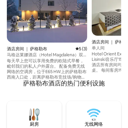
酒店房间 ｜ 萨格
单人间
酒店房间 ｜ 萨格勒布
平均评分 5 分（满分 5 分）
5 (3)
Hotel Orient Ex
马格达莱娜酒店（Hotel Magdalena）双
Lisinski音乐厅
人床和沙发床
每天早上您可以享用免费的欧陆式早餐，
酒店所有房间均配
毗邻我们的私人户外露台。 配备免费无线
桌。 每间客房均
网络的空调房，位于E65 HW上的萨格勒布
的浴室。 房客可
西南入口处，距离萨格勒布竞技场/购物中
用清爽的饮料。 前
萨格勒布酒店的热门便利设施
心2.5公里。 所有客房均配有平板电视、办
作 停车场位于酒店前面，每辆车收取10欧
公桌、电水壶、独立卫生间、带免费洗漱
元的附加费。
用品的淋浴间。 精选客房配备阳台。 工作
人员24小时为您服务。 距离萨格勒布市中
心和机场15分钟车程。 免费停车位。
厨房
无线网络