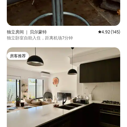
独立房间 ｜ 贝尔蒙特
平均评分 4.92
4.92 (145)
独立卧室自助入住，距离机场7分钟
房客推荐
房客推荐