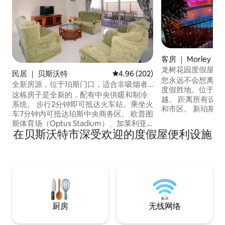
客房 ｜ Morley
龙树花园度假屋
民居 ｜ 贝斯沃特
平均评分 4.96 分（满分 5 分），共
4.96 (202)
您永远不会想离开
全新房源，位于珀斯门口，适合非吸烟者
度假胜地。位于珀
入住
这栋房子是全新的，配有中央供暖和制冷
越。 距离所有设施约10公里，包括： 北桥
系统。 步行2分钟即可抵达火车站。乘坐火
和市区。 新珀斯体育场。 国内和国际机
车7分钟内可抵达珀斯中央商务区。 欧普图
场。 斯旺河。 特里格（Trigg）和北海滩。
斯体育场（Optus Stadium）、加莱利亚
RAC竞技场。 皇冠赌场。 此外，市内最好
在贝斯沃特市深受欢迎的度假屋便利设施
购物中心（Galleria Shopping Centre）、
的美食就在著名的考文
科尔斯超市（Coles）和IGA超市都在附
Markets），仅需2
近，还有劳雷利山（Mount Lawley）和梅
大的购物中心之一，
兰兹（Maylands）的博福特街（Beaufort
Galler
Street）上的「卡布奇诺」商业区，沿着
专用的步行道和自行车道可前往大多数地
方。 步行不到10分钟即可抵达租车公司。
我们的房源距离国内机场和国际机场分别
厨房
无线网络
仅10分钟和15分钟路程。