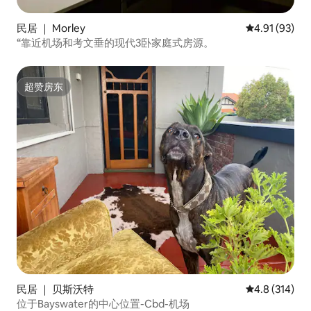
民居 ｜ Morley
平均评分 4.9
4.91 (93)
“靠近机场和考文垂的现代3卧家庭式房源。
超赞房东
超赞房东
民居 ｜ 贝斯沃特
平均评分 4.8
4.8 (314)
位于Bayswater的中心位置-Cbd-机场