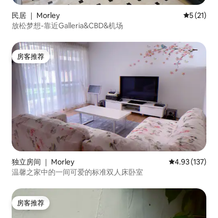
民居 ｜ Morley
平均评分 5
5 (21)
放松梦想-靠近Galleria&CBD&机场
房客推荐
房客推荐
独立房间 ｜ Morley
平均评分 4.93
4.93 (137)
温馨之家中的一间可爱的标准双人床卧室
房客推荐
房客推荐