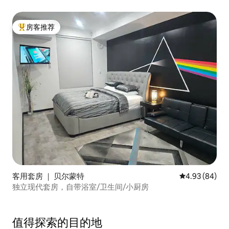
房客推荐
热门「房客推荐」
客用套房 ｜ 贝尔蒙特
平均评分 4.93
4.93 (84)
独立现代套房，自带浴室/卫生间/小厨房
值得探索的目的地