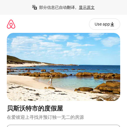
跳
部分信息已自动翻译。
显示原文
至
内
容
Use app
贝斯沃特市的度假屋
在爱彼迎上寻找并预订独一无二的房源