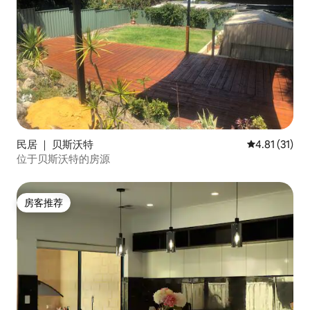
民居 ｜ 贝斯沃特
平均评分 4.8
4.81 (31)
位于贝斯沃特的房源
房客推荐
房客推荐