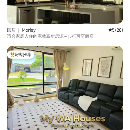
民居 ｜ Morley
平均评分 5
5 (28)
适合家庭入住的宽敞豪华房源 – 步行可至商店
房客推荐
热门「房客推荐」