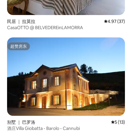
民居 ｜ 拉莫拉
平均评分 4.9
4.97 (37)
CasaOTTO @ BELVEDEREinLAMORRA
超赞房东
超赞房东
别墅 ｜ 巴罗洛
平均评分 5
5 (13)
酒庄Villa Giobatta - Barolo - Cannubi