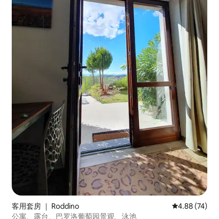
客用套房 ｜ Roddino
平均评分 4.88
4.88 (74)
公寓、露台、巴罗洛葡萄园景观、泳池