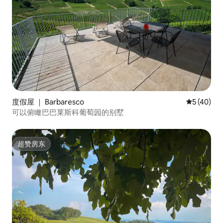
度假屋 ｜ Barbaresco
平均评分 5
5 (40)
可以俯瞰巴巴莱斯科葡萄园的别墅
超赞房东
超赞房东