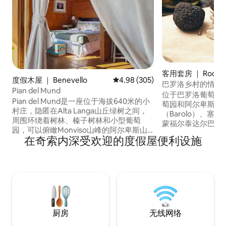
客用套房 ｜ Roddi
度假木屋 ｜ Benevello
平均评分 4.98 分（满分 5 分），共
4.98 (305)
巴罗洛乡村的情侣
Pian del Mund
位于巴罗洛葡萄酒
Pian del Mund是一座位于海拔640米的小
萄园和阿尔卑斯山
村庄，隐匿在Alta Langa山丘绿树之间，
（Barolo）、塞拉隆
周围环绕着树林、榛子树林和小型葡萄
蒙福尔泰达尔巴（Mon
园，可以俯瞰Monviso山峰的阿尔卑斯山
意大利100多家最
在奇索内深受欢迎的度假屋便利设施
脉。 从这里，您可以步行或骑自行车沿着
内。 多尔切托（Do
古老的盐运大道（Via del Sale）的一段，
（Barbera）和内
这条大道位于农家乐地两侧的山脊上，您
萄园在早春开始发
可以欣赏到朗格（Langa）的美丽景色，
是多年来最好的。
这些景色会随着季节的变化而变化。在附
近，在
厨房
无线网络