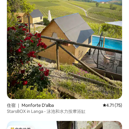
住宿 ｜ Monforte D'alba
平均评分 4.7
4.71 (75)
StarsBOX in Langa - 泳池和水力按摩浴缸