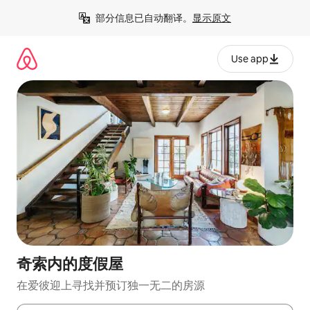
跳
部分信息已自动翻译。
显示原文
至
内
容
Use app
奇索内的度假屋
在爱彼迎上寻找并预订独一无二的房源