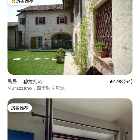
房客推荐
热门「房客推荐」
民居 ｜ 穆拉扎诺
平均评分 4.98
4.98 (64)
Murazzano，四季独立房源
房客推荐
房客推荐