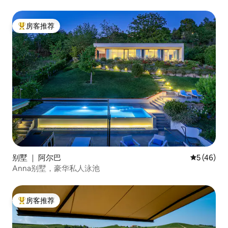
房客推荐
热门「房客推荐」
别墅 ｜ 阿尔巴
平均评分 5
5 (46)
Anna别墅，豪华私人泳池
房客推荐
热门「房客推荐」