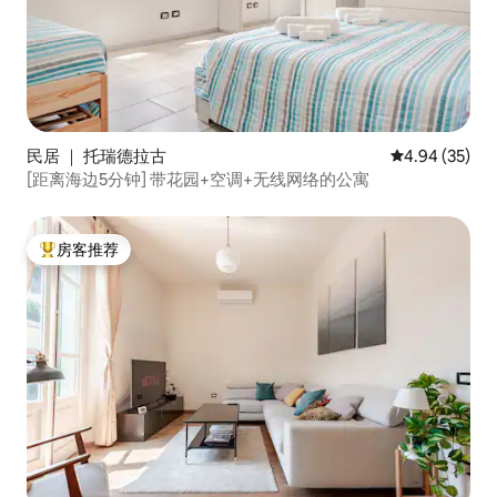
民居 ｜ 托瑞德拉古
平均评分 4.94
4.94 (35)
[距离海边5分钟] 带花园+空调+无线网络的公寓
房客推荐
热门「房客推荐」