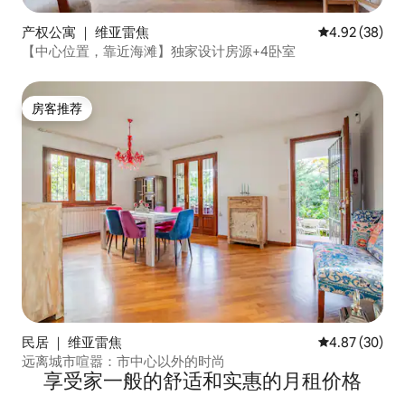
产权公寓 ｜ 维亚雷焦
平均评分 4.92
4.92 (38)
【中心位置，靠近海滩】独家设计房源+4卧室
房客推荐
房客推荐
民居 ｜ 维亚雷焦
平均评分 4.87
4.87 (30)
远离城市喧嚣：市中心以外的时尚
享受家一般的舒适和实惠的月租价格