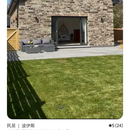
民居 ｜ 波伊斯
平均评分 5
5 (24)