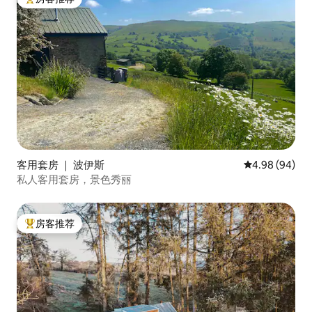
热门「房客推荐」
客用套房 ｜ 波伊斯
平均评分 4.98
4.98 (94)
私人客用套房，景色秀丽
房客推荐
热门「房客推荐」