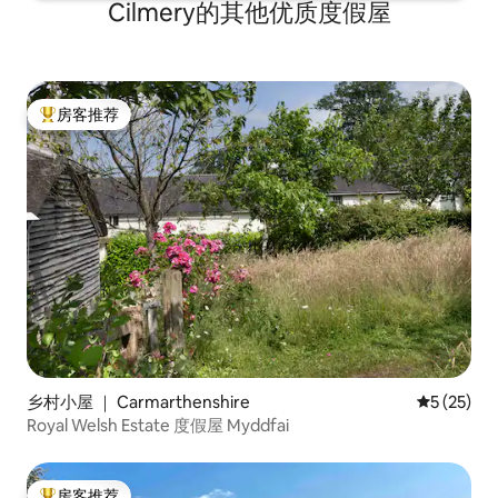
Cilmery的其他优质度假屋
房客推荐
热门「房客推荐」
乡村小屋 ｜ Carmarthenshire
平均评分 5
5 (25)
Royal Welsh Estate 度假屋 Myddfai
房客推荐