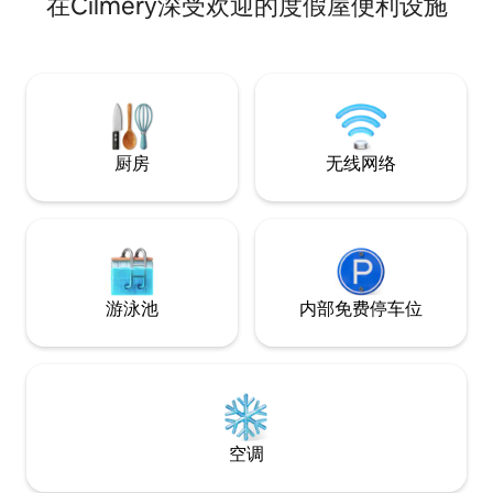
在Cilmery深受欢迎的度假屋便利设施
常适合寻求宁静的情侣入住，配备现代化
设施，提供舒适的住宿体验。 配备了设备
齐全的厨房、舒适的起居区和花园露台，
非常适合放松身心。 这里四周风景如画，
是探索布雷肯比肯斯山和埃兰谷的绝佳基
地。 享受宁静的度假体验，享受所有舒适
的家居体验。
厨房
无线网络
游泳池
内部免费停车位
空调