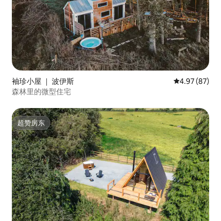
袖珍小屋 ｜ 波伊斯
平均评分 4.97
4.97 (87)
森林里的微型住宅
超赞房东
超赞房东