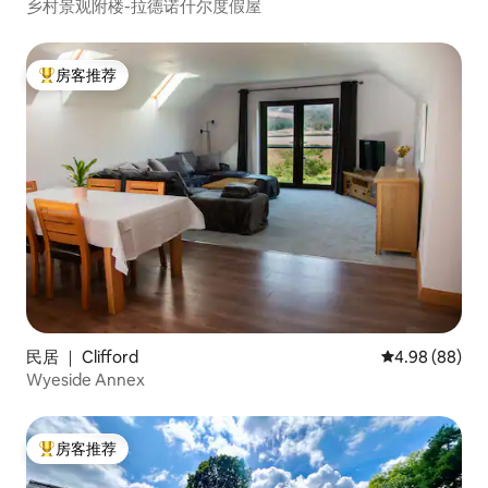
乡村景观附楼-拉德诺什尔度假屋
房客推荐
热门「房客推荐」
民居 ｜ Clifford
平均评分 4.98
4.98 (88)
Wyeside Annex
房客推荐
热门「房客推荐」