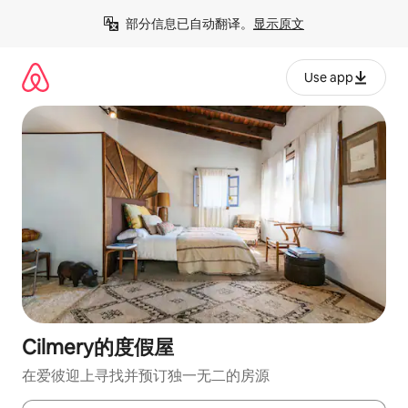
跳
部分信息已自动翻译。
显示原文
至
内
容
Use app
Cilmery的度假屋
在爱彼迎上寻找并预订独一无二的房源