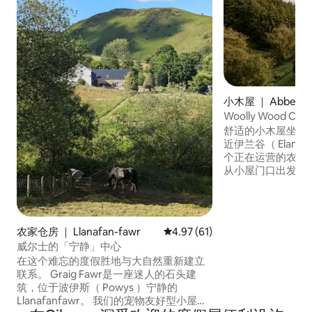
小木屋 ｜ Abbeycw
Woolly Wood Cabi
舒适的小木屋坐落
近伊兰谷（ Elan Valley 
个正在运营的农场
从小屋门口出发，有
而宁静，非常适合
受户外活动和当地野生
天空区域。 小屋拥有质朴的奢华感，配有
柴火热水浴缸、原
农家仓房 ｜ Llanafan-fawr
平均评分 4.97 分（满分 5 分），
4.97 (61)
的热水龙头，以及
威尔士的「宁静」中心
影院和Netflix的
在这个难忘的度假胜地与大自然重新建立
联系。 Graig Fawr是一座迷人的石头建
筑，位于波伊斯（ Powys ）宁静的
Llanafanfawr。 我们的宠物友好型小屋非