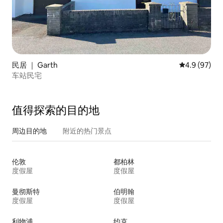
民居 ｜ Garth
平均评分 4.9
4.9 (97)
车站民宅
值得探索的目的地
周边目的地
附近的热门景点
伦敦
都柏林
度假屋
度假屋
曼彻斯特
伯明翰
度假屋
度假屋
利物浦
约克