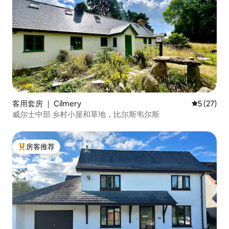
客用套房 ｜ Cilmery
平均评分 5
5 (27)
威尔士中部 乡村小屋和草地，比尔斯韦尔斯
房客推荐
热门「房客推荐」