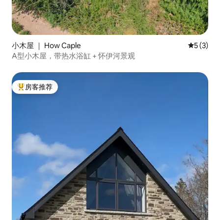
小木屋 ｜ How Caple
平均评分 
5 (3)
A型小木屋，带热水浴缸 + 怀伊河景观
房客推荐
热门「房客推荐」