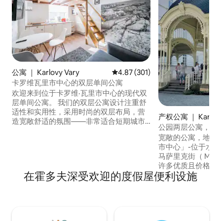
公寓 ｜ Karlovy Vary
平均评分 4.87 分（满分 5 分），共
4.87 (301)
卡罗维瓦里市中心的双层单间公寓
欢迎来到位于卡罗维·瓦里市中心的现代双
层单间公寓。 我们的双层公寓设计注重舒
适性和实用性，采用时尚的双层布局，营
产权公寓 ｜ Karlovy
造宽敞舒适的氛围——非常适合短期城市
公园两层公寓，面积
度假和长期住宿。 每套公寓均配备设备齐
宽敞的公寓，地理
全的厨房、舒适的睡眠区域、高速无线网
市中心」-位于水
络、带Netflix的智能电视、苹果电视，以
马萨里克街（ Masar
及精心挑选的室内细节，让您从抵达的那
许多优质且价格实
一刻起便感受到宾至如归的住宿体验。 公
在霍多夫深受欢迎的度假屋便利设施
等。 所有客房均可欣赏Sadová kolonáda
寓位于卡罗维·瓦里（Karlovy Vary）市中
（ Park Colon
心，步行即可轻松抵达著名的水疗长廊、
Thermal Hote
咖啡馆、餐厅和当地景点，同时仍然提供
空调。 厨房设备齐
一个安静放松的空间，供您在探索城市后
场约1
放松身心。 为了方便起见，我们提供简单