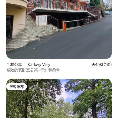
产权公寓 ｜ Karlovy Vary
平均评分 4.93
4.93 (131)
精致的双卧室公寓+壁炉和桑拿
房客推荐
房客推荐