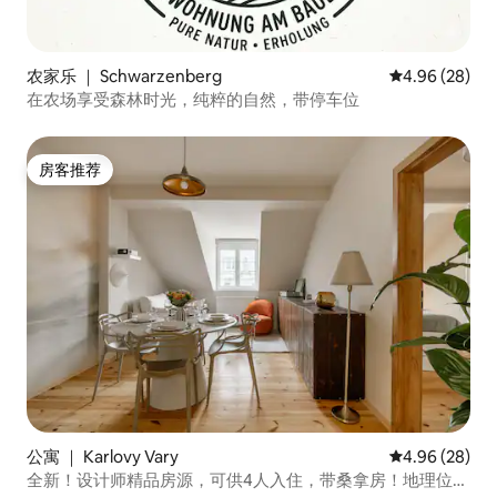
农家乐 ｜ Schwarzenberg
平均评分 4.96
4.96 (28)
在农场享受森林时光，纯粹的自然，带停车位
房客推荐
房客推荐
公寓 ｜ Karlovy Vary
平均评分 4.96
4.96 (28)
全新！设计师精品房源，可供4人入住，带桑拿房！地理位置