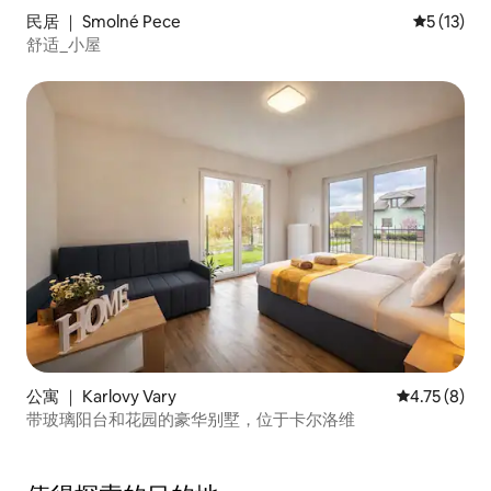
民居 ｜ Smolné Pece
平均评分 5
5 (13)
舒适_小屋
公寓 ｜ Karlovy Vary
平均评分 4.7
4.75 (8)
带玻璃阳台和花园的豪华别墅，位于卡尔洛维