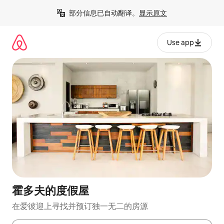
跳
部分信息已自动翻译。
显示原文
至
内
容
Use app
霍多夫的度假屋
在爱彼迎上寻找并预订独一无二的房源