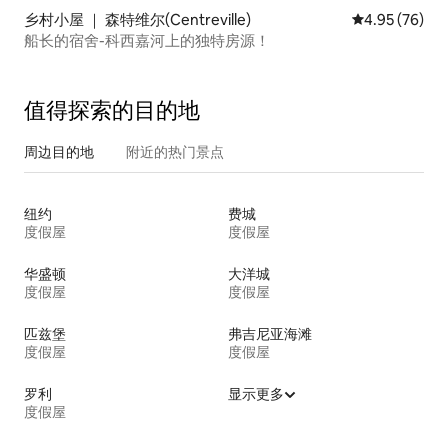
乡村小屋 ｜ 森特维尔(Centreville)
平均评分 4.95
4.95 (76)
船长的宿舍-科西嘉河上的独特房源！
值得探索的目的地
周边目的地
附近的热门景点
纽约
费城
度假屋
度假屋
华盛顿
大洋城
度假屋
度假屋
匹兹堡
弗吉尼亚海滩
度假屋
度假屋
罗利
显示更多
度假屋