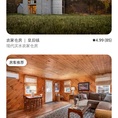
农家仓房 ｜ 皇后镇
平均评分 4.99
4.99 (85)
现代滨水农家仓房
房客推荐
房客推荐