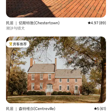
民居 ｜ 切斯特敦(Chestertown)
平均评分 4.97
4.97 (89)
潮汐与猎犬
房客推荐
热门「房客推荐」
民居 ｜ 森特维尔(Centreville)
平均评分 5
5 (61)