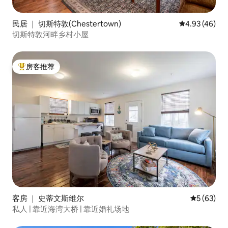
民居 ｜ 切斯特敦(Chestertown)
平均评分 4.9
4.93 (46)
切斯特敦河畔乡村小屋
房客推荐
热门「房客推荐」
客房 ｜ 史蒂文斯维尔
平均评分 5
5 (63)
私人 | 靠近海湾大桥 | 靠近婚礼场地