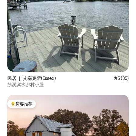
民居 ｜ 艾塞克斯(Essex)
平均评分 5
5 (35)
苏溪滨水乡村小屋
房客推荐
热门「房客推荐」