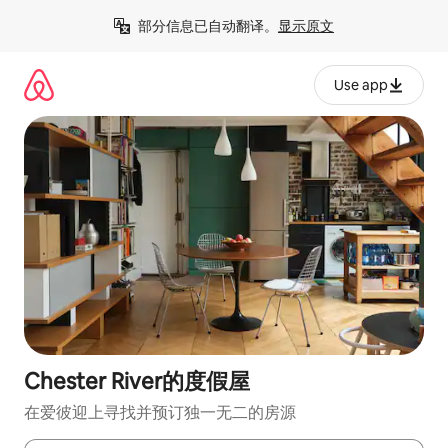
跳
部分信息已自动翻译。
显示原文
至
内
容
Use app
Chester River的度假屋
在爱彼迎上寻找并预订独一无二的房源