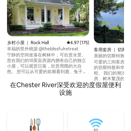
乡村小屋 ｜ Rock Hall
平均评分 4.97 分（满分 5 分），共
4.97 (175)
幸福的世外桃源 @theblissfulretreat
客用套房 ｜ 切斯特敦
宁静的空间坐落在树林中；可欣赏水景。
ertown)
美丽的切斯特敦海
您在我们的10英亩房源内拥有自己的独立
可爱的三间客房海
小屋，可以观赏日落，欣赏周围的大自
的切斯特敦和华盛
然。 您可以从可爱的前廊看到鹿、兔子、
程。 我们的潮汐
青蛙、乌龟、鸟等！ 作为一名护士，我可
房、树木繁茂的场
以保证我们的房源始终按照最高标准进行
在Chester River深受欢迎的度假屋便利
鸟、皮划艇、非常
清洁和消毒，并定期使用臭氧灯。 在Insta
欢迎友好的宠物（
设施
上查看我们的更多幸福时刻-
们和我们的狗共用
theblissfulretreat和FB-
益捐赠给Kent Attai
theblissfulretreatrockhall
County动物收容所或
织，由您选择。