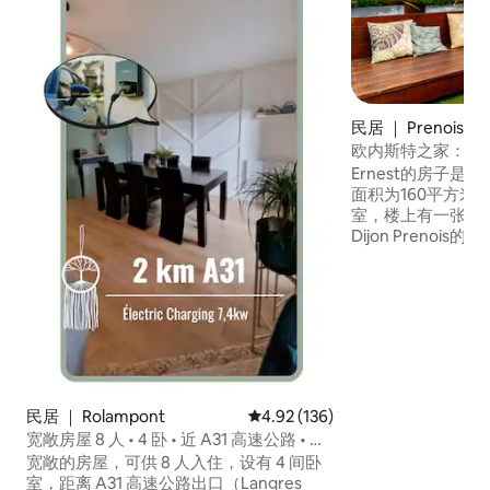
民居 ｜ Prenois
欧内斯特之家：空调
Ernest的房子
面积为160平方米
室，楼上有一张沙发床） The C
Dijon Prenois
） 2分钟或20分
家人或朋友团体充电
月N +1关闭之旅 带私人地上泳池的露台正
等着您 您的车将停在带安全大门的私人庭
院内。
民居 ｜ Rolampont
平均评分 4.92 分（满分 5 分），共
4.92 (136)
宽敞房屋 8 人 • 4 卧 • 近 A31 高速公路 • 电
动车充电桩
宽敞的房屋，可供 8 人入住，设有 4 间卧
室，距离 A31 高速公路出口（Langres