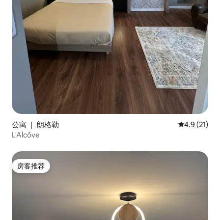
公寓 ｜ 朗格勒
平均评分 4.
4.9 (21)
L'Alcôve
房客推荐
房客推荐