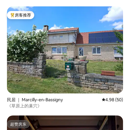
房客推荐
热门「房客推荐」
民居 ｜ Marcilly-en-Bassigny
平均评分 4.98
4.98 (50)
《草原上的巢穴》
超赞房东
超赞房东