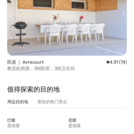
民居 ｜ Avrecourt
平均评分 4.9
4.91 (74)
教堂的房源，3间卧室，3间卫生间
值得探索的目的地
周边目的地
附近的热门景点
巴黎
尼斯
度假屋
度假屋