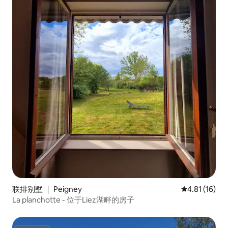
联排别墅 ｜ Peigney
平均评分 4.8
4.81 (16)
La planchotte - 位于Liez湖畔的房子