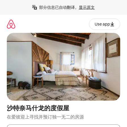
跳
部分信息已自动翻译。
显示原文
至
内
容
Use app
沙特奈马什龙的度假屋
在爱彼迎上寻找并预订独一无二的房源