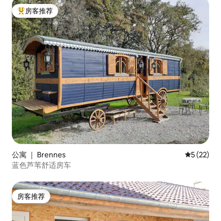
房客推荐
热门「房客推荐」
公寓 ｜ Brennes
平均评分 5
5 (22)
蓝色芦苇舒适房车
房客推荐
房客推荐