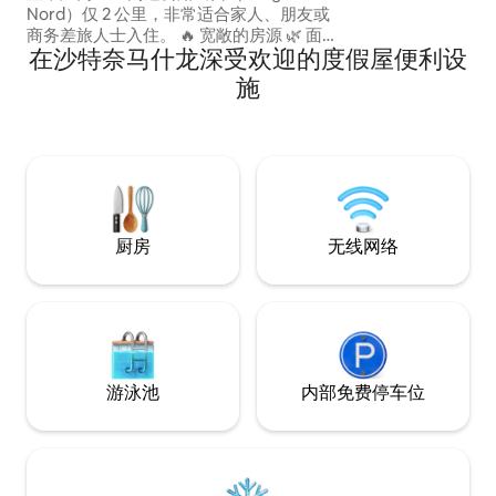
Nord）仅 2 公里，非常适合家人、朋友或
商务差旅人士入住。 🔥 宽敞的房源 🌿 面
在沙特奈马什龙深受欢迎的度假屋便利设
积约300平方米的封闭式地块 🍖 我们提供
烧烤设施，供您举办社交聚会时使用 🐶 允
施
许携带宠物入住（需额外收费） ⚡ 车辆充
电（0.20欧元/千瓦时，需要使用充电线）
🚗 停车位 ➡️ 非常适合在旅行期间享受舒适
的休息，也非常适合团体住宿。
厨房
无线网络
游泳池
内部免费停车位