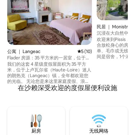
民居 ｜ Monistrol-d'
沉浸在大自然中的
欢迎来到Pissis
合放松身心的房子
单、毛巾或无线网
公寓 ｜ Langeac
平均评分 5 分（满分 5 分），
5 (10)
间是宿舍，1个淋
Flader 房源：35 平方米的一居室，位于历
炉，功能齐全的厨房和露
史中心区
我们的这套 4 星级度假屋面积为 35 平方
（Saugues）1
米，位于上卢瓦尔省（Haute-Loire）迷人
行车、攀岩、阿利
的朗热克（Langeac）镇，全年都欢迎您
监督）、白水运动
的光临。 无论您是来这里家庭度假、浪漫
雅克小径、马格里
在沙赖深受欢迎的度假屋便利设施
出行还是商务差旅，这里都能为您提供所
镇。 我们期待您的
需的一切舒适体验。 房源地理位置优越，
距离勒皮伊-昂-维莱（Le Puy-en-Velay）
40分钟车程，距离克莱蒙费朗
（Clermont-Ferrand）1小时车程，您将
沉浸在一个自然资源丰富、历史底蕴深厚
的地区，非常适合徒步爱好者、水上运动
爱好者和文化探索爱好者。
厨房
无线网络