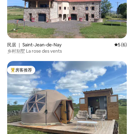
民居 ｜ Saint-Jean-de-Nay
平均评分 
5 (6)
乡村别墅 La rose des vents
房客推荐
热门「房客推荐」