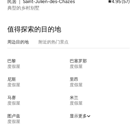
民居 ｜ Saint-Julien-des-Chazes
平均评分 4.9
4.95 (57)
典型的乡村别墅
值得探索的目的地
周边目的地
附近的热门景点
巴黎
巴塞罗那
度假屋
度假屋
尼斯
里昂
度假屋
度假屋
马赛
米兰
度假屋
度假屋
图卢兹
显示更多
度假屋