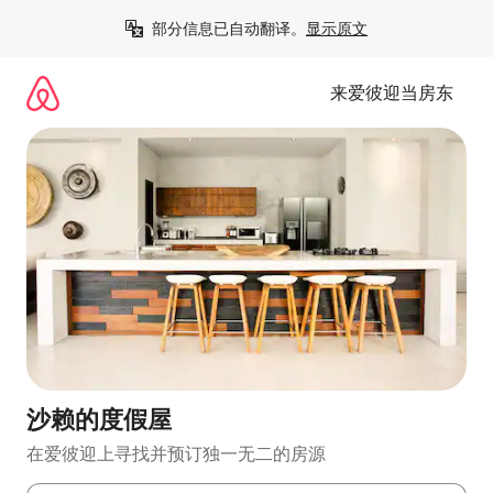
跳
部分信息已自动翻译。
显示原文
至
内
容
来爱彼迎当房东
沙赖的度假屋
在爱彼迎上寻找并预订独一无二的房源