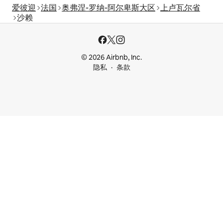
爱彼迎
法国
奥弗涅-罗纳-阿尔卑斯大区
上卢瓦尔省
沙赖
© 2026 Airbnb, Inc.
隐私
条款