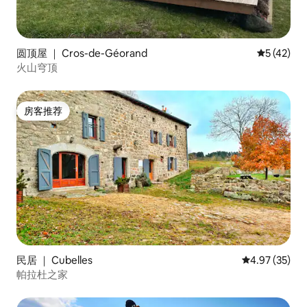
圆顶屋 ｜ Cros-de-Géorand
平均评分 5
5 (42)
火山穹顶
房客推荐
房客推荐
民居 ｜ Cubelles
平均评分 4.9
4.97 (35)
帕拉杜之家