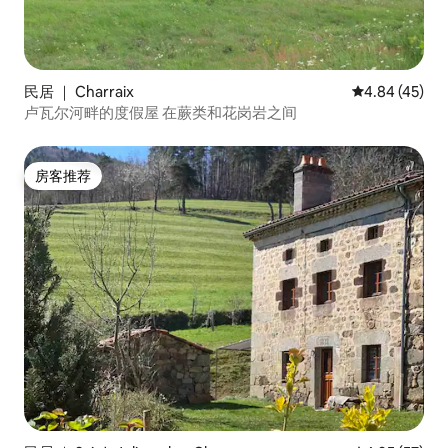
民居 ｜ Charraix
平均评分 4.8
4.84 (45)
卢瓦尔河畔的度假屋 在蕨类和花岗岩之间
房客推荐
房客推荐