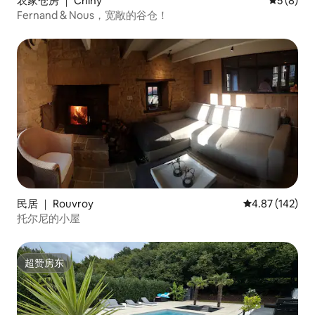
农家仓房 ｜ Chiny
平均评分 
5 (8)
Fernand & Nous，宽敞的谷仓！
民居 ｜ Rouvroy
平均评分 4.87
4.87 (142)
托尔尼的小屋
超赞房东
超赞房东