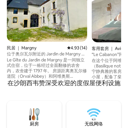
民居 ｜ Margny
平均评分 4.93 分（满分 5 分），
4.93 (14)
客用套房 ｜ Avioth
位于奥尔瓦尔附近的 Jardin de Margny 迷
“Le Cabanon”民宿
人小屋
Le Gîte du Jardin de Margny 是一间独立
在这个位于阿维奥
式住宿，位于一栋经过全面翻修的农舍
（Basilique notr
内，农舍建于 1797 年。 房源距离奥瓦尔修
宁静典雅的客房中
道院（Orval Abbey）和阿维奥斯
小屋，配备了柴火
在沙朗西韦赞深受欢迎的度假屋便利设施
（Avioth）村仅几分钟路程，环境宁静，
适。 靠近比利时
非常适合充电养精。 房客可以使用
（Abbaye d'Or
Margny 的共用花园，这是一个宁静的空
到这里的奶酪和著名
间，种植着果树以及芳香的药用植物，非
离Montmédy、其
常适合放松身心。 本房源提供多间客房，
haute"城堡仅1
每间客房均为独立的爱彼迎房源。 禁止携
墙，欣赏风景。
带宠物。
厨房
无线网络