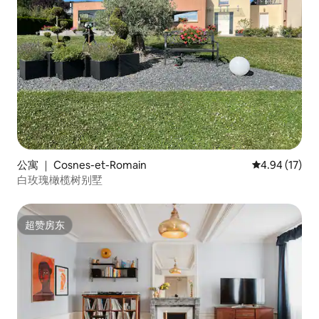
公寓 ｜ Cosnes-et-Romain
平均评分 4.9
4.94 (17)
白玫瑰橄榄树别墅
超赞房东
超赞房东