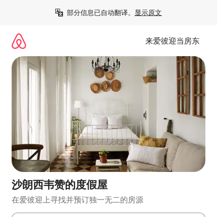
跳
部分信息已自动翻译。
显示原文
至
内
容
来爱彼迎当房东
沙朗西韦赞的度假屋
在爱彼迎上寻找并预订独一无二的房源