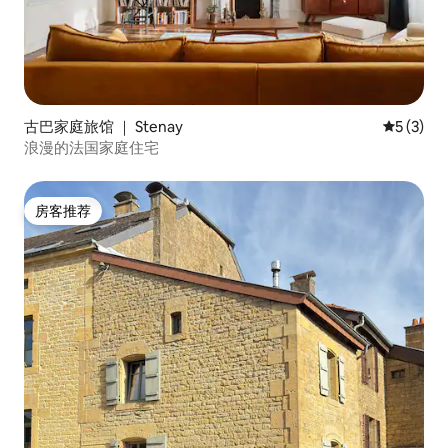
古巴家庭旅馆 ｜ Stenay
平均评分 
5 (3)
浪漫的法国家庭住宅
房客推荐
房客推荐