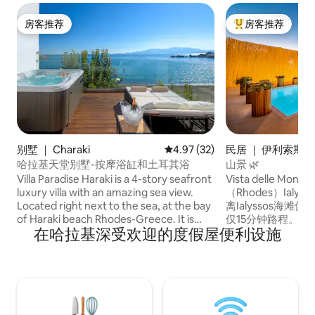
房客推荐
房客推荐
房客推荐
热门「房客推荐」
别墅 ｜ Charaki
平均评分 4.97 分（满分 5 分），
4.97 (32)
民居 ｜ 伊利索斯
哈拉基天堂别墅-按摩浴缸和土耳其浴
山景 🌿
Villa Paradise Haraki is a 4-story seafront
Vista delle Mo
luxury villa with an amazing sea view.
（Rhodes）Ial
Located right next to the sea, at the bay
离Ialyssos海
of Haraki beach Rhodes-Greece. It is
仅15分钟路程。 房源
在哈拉基深受欢迎的度假屋便利设施
possible to accommodate up to 10
安静街区，可欣赏
persons. Big outdoor jacuzzi with sea
和私人庭院。 非
view and spacious indoor hammam. It
工作人士入住，靠
has 5 bedrooms(4 double beds and one
探索罗德岛的完美
open traditional bed), 3 modern
泳池放松。
bathrooms, fully equipped kitchen, a
comfortable living room with corner