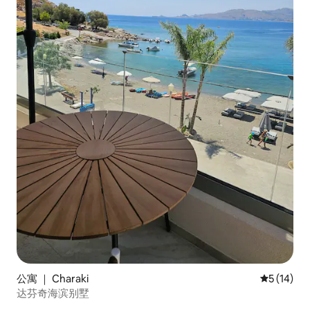
公寓 ｜ Charaki
平均评分 5
5 (14)
达芬奇海滨别墅