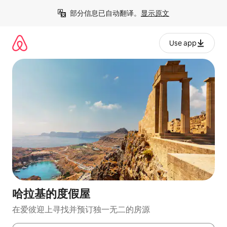
跳
部分信息已自动翻译。
显示原文
至
内
容
Use app
哈拉基的度假屋
在爱彼迎上寻找并预订独一无二的房源