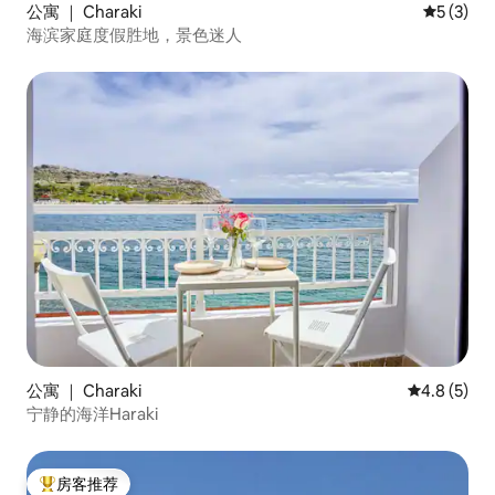
公寓 ｜ Charaki
平均评分 
5 (3)
海滨家庭度假胜地，景色迷人
公寓 ｜ Charaki
平均评分 4.
4.8 (5)
宁静的海洋Haraki
房客推荐
热门「房客推荐」