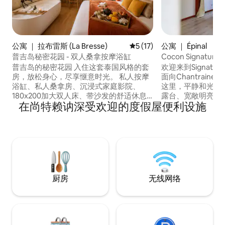
公寓 ｜ 拉布雷斯 (La Bresse)
平均评分 5 分（满分 5 分），
5 (17)
公寓 ｜ Épinal
普吉岛秘密花园 - 双人桑拿按摩浴缸
Cocon Signatu
停车位
普吉岛的秘密花园 入住这套泰国风格的套
欢迎来到Signature
房，放松身心，尽享惬意时光。 私人按摩
面向Chantraine池塘。 安顿下
浴缸、私人桑拿房、沉浸式家庭影院、
这里，平静和光明点
180x200加大双人床、带沙发的舒适休息
露台、宽敞明亮的
在尚特赖讷深受欢迎的度假屋便利设施
区、阳台、设备齐全的厨房、禅意氛围和
和免费停车位（适
柔和的灯光，为情侣打造真正的浪漫小天
的光临。 此房源专为家庭和商务差旅人士
地。 从露台可欣赏拉布雷斯（La Bresse）
设计，距离埃皮纳
和上孚日（High Vosges）山脉的壮丽全
程。 宽敞舒适，让您立即感受到宾至如归
景。阳光躺椅和桑拿房，可欣赏全景。 套
的住宿体验。
房仅供成人入住。
厨房
无线网络