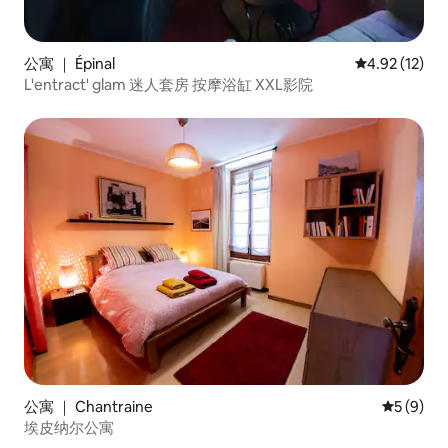
公寓 ｜ Épinal
平均评分 4.9
4.92 (12)
L'entract' glam 迷人套房 按摩浴缸 XXL影院
公寓 ｜ Chantraine
平均评分 
5 (9)
埃皮纳尔公寓