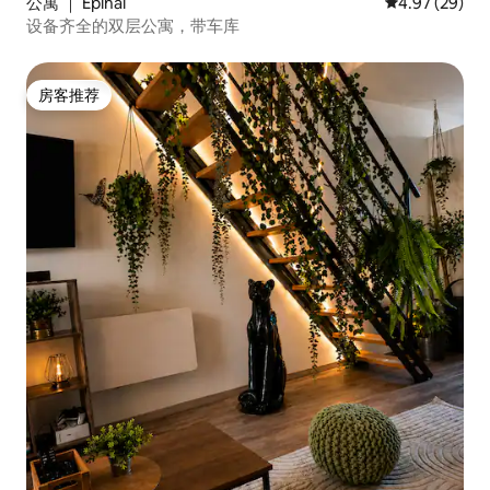
公寓 ｜ Épinal
平均评分 4.97
4.97 (29)
设备齐全的双层公寓，带车库
房客推荐
房客推荐