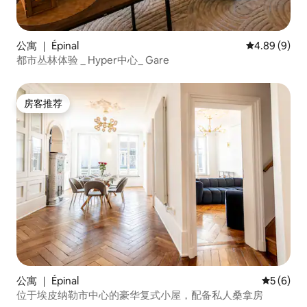
公寓 ｜ Épinal
平均评分 4.8
4.89 (9)
都市丛林体验 _ Hyper中心_ Gare
房客推荐
房客推荐
公寓 ｜ Épinal
平均评分 
5 (6)
位于埃皮纳勒市中心的豪华复式小屋，配备私人桑拿房