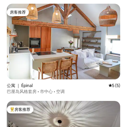
房客推荐
房客推荐
公寓 ｜ Épinal
平均评分 
5 (5)
巴厘岛风格套房 • 市中心 • 空调
房客推荐
热门「房客推荐」