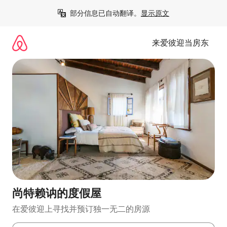
跳
部分信息已自动翻译。
显示原文
至
内
容
来爱彼迎当房东
尚特赖讷的度假屋
在爱彼迎上寻找并预订独一无二的房源