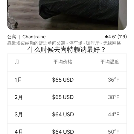
公寓 ｜ Chantraine
平均评分 4.61
4.61 (119)
靠近埃皮纳勒的舒适单间公寓 - 停车场 - 咖啡厅 - 无线网络
什么时候去尚特赖讷最好？
月
平均价格
平均温度
1月
$65 USD
36°F
2月
$65 USD
38°F
3月
$64 USD
44°F
4月
$64 USD
50°F