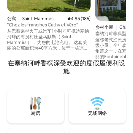
公寓 ｜ Saint-Mammès
平均评分 4.95 分（满分 5 分），共
4.95 (185)
"Chez les frangines Cathy et Véro"
乡村小屋 ｜ Champa
从巴黎乘坐火车或汽车1小时即可抵达塞纳
-Seine
塞纳河畔非典型 3*
河畔的海员村庄圣马默斯（ Saint-
这栋老式渔民房屋
Mammès ） ，为您的电池充电。 这套美
级小屋，全年欢迎
丽的公寓面积为40平方米，位于一栋凉亭
角落之一，在塞纳
的一楼，四周环绕着一座死胡同、安静的
丽的Fontaineb
封闭式花园，让您在乡村放松身心。 附近
在塞纳河畔香槟深受欢迎的度假屋便利设
间。 这栋房子是探索Fo
有商店和餐 厅。附近步行： Moret-sur-
Moret-sur-Loin
施
Loing、Fontainebleau、Samois Sur
Milly-la-foret
Seine、Barbizon、Vaux le Vicomte…… 在
Scandiberique （
森林里散步爬山划独木舟怎么样
前面！
厨房
无线网络