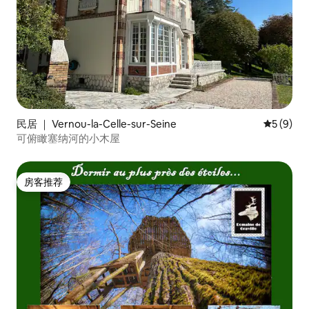
民居 ｜ Vernou-la-Celle-sur-Seine
平均评分 
5 (9)
可俯瞰塞纳河的小木屋
房客推荐
房客推荐