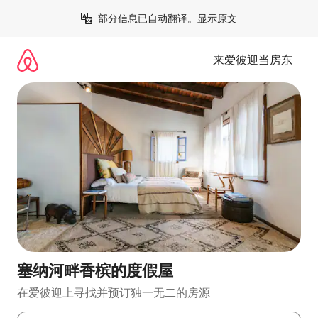
跳
部分信息已自动翻译。
显示原文
至
内
容
来爱彼迎当房东
塞纳河畔香槟的度假屋
在爱彼迎上寻找并预订独一无二的房源