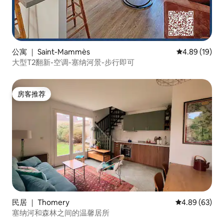
公寓 ｜ Saint-Mammès
平均评分 4.8
4.89 (19)
大型T2翻新-空调-塞纳河景-步行即可
房客推荐
房客推荐
民居 ｜ Thomery
平均评分 4.89
4.89 (63)
塞纳河和森林之间的温馨居所