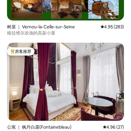
树屋 ｜ Vernou-la-Celle-sur-Seine
平均评分 4.95
4.95 (283)
格拉维尔农场的高架小屋
房客推荐
热门「房客推荐」
公寓 ｜ 枫丹白露(Fontainebleau)
平均评分 4.96
4.96 (27)