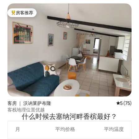
房客推荐
热门「房客推荐」
客房 ｜ 沃讷莱萨布隆
平均评分 5
5 (75)
客栈地理位置优越
什么时候去塞纳河畔香槟最好？
月
平均价格
平均温度