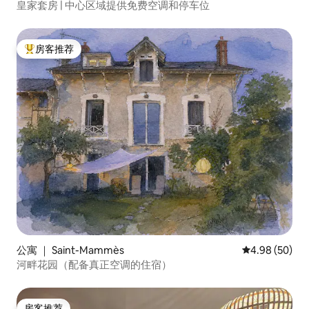
皇家套房 | 中心区域提供免费空调和停车位
房客推荐
热门「房客推荐」
公寓 ｜ Saint-Mammès
平均评分 4.98
4.98 (50)
河畔花园（配备真正空调的住宿）
房客推荐