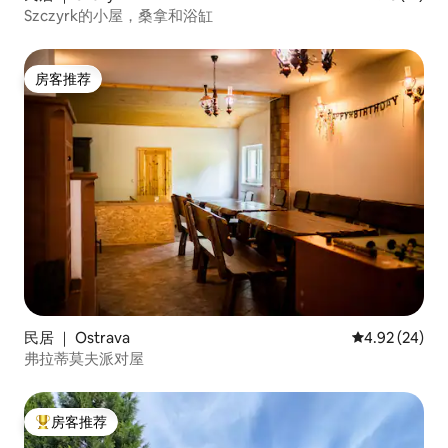
Szczyrk的小屋，桑拿和浴缸
房客推荐
房客推荐
民居 ｜ Ostrava
平均评分 4.92
4.92 (24)
弗拉蒂莫夫派对屋
房客推荐
热门「房客推荐」