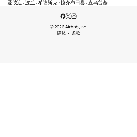
爱彼迎
波兰
希隆斯克
拉齐布日县
查乌普基
© 2026 Airbnb, Inc.
隐私
条款