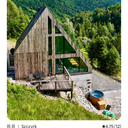
民居 ｜ Szczyrk
平均评分 4.7
4.75 (12)