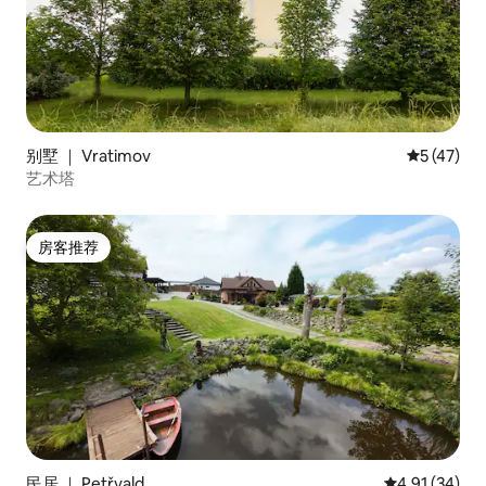
别墅 ｜ Vratimov
平均评分 5
5 (47)
艺术塔
房客推荐
房客推荐
民居 ｜ Petřvald
平均评分 4.9
4.91 (34)