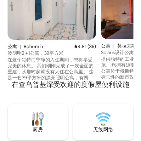
公寓 ｜ 莫拉夫斯
公寓 ｜ Bohumín
平均评分 4.81 分（满分 5 分），
4.81 (36)
普日沃兹
Solaris设计公寓
波胡明2 +1公寓，39平方米
提供独特的工业室
在这个独特而宁静的入住期间，您将享受
施。 您拥有短期
完美的休息。 我们刚刚完成了一次全面的
公寓位于俄斯特拉
重建，从那时起就没有人住在公寓里。 这
标志性的新市政厅大厦（
是一套39平方米的漂亮照明公寓，有两个
在查乌普基深受欢迎的度假屋便利设施
tower ）仅有两
房间、卫生间、厨房和走廊。 有一间客
钟即可抵达传奇的啤酒酒
厅、一卧一室、一间独立的厨房和一个与
距离主要火车站仅
马桶相连的卫生间。 Bohumin是一个非常
程。 公寓配有独
适合居住的城市，有许多新的自行车道，
素，包括链条更衣
公寓距离相邻公园很近。 WI - FI 46.87下
permonik。
载Mbps Ping 14ms
厨房
无线网络