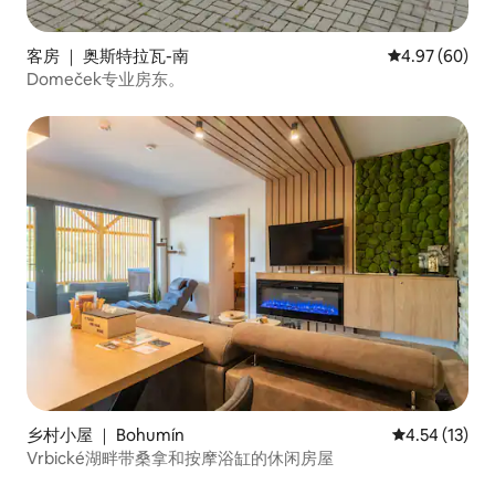
客房 ｜ 奥斯特拉瓦-南
平均评分 4.97
4.97 (60)
Domeček专业房东。
乡村小屋 ｜ Bohumín
平均评分 4.5
4.54 (13)
Vrbické湖畔带桑拿和按摩浴缸的休闲房屋