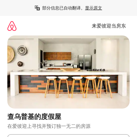
跳
部分信息已自动翻译。
显示原文
至
内
容
来爱彼迎当房东
查乌普基的度假屋
在爱彼迎上寻找并预订独一无二的房源