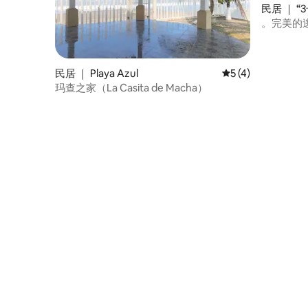
民居 ｜ “
。完美的逃
民居 ｜ Playa Azul
平均评分 5 分（满分
5 (4)
玛查之家（La Casita de Macha）