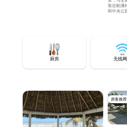
里，与全
靠近帕潘特
和中央公
活动的主
（Tecol
Playa
（Poza 
（Coatz
厨房
无线网
房客推荐
房客推荐