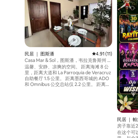
民居 ｜ 图斯潘
平均评分 4.91 分（满分
4.91 (11)
Casa Mar & Sol，图斯潘，韦拉克鲁斯州 空
调和停车位
温馨、安静、凉爽的空间。 距离海滩 8 公
里，距离大道和 La Parroquia de Veracruz
自助餐厅 1.5 公里。 距离墨西哥城的 ADO
和 Omnibus 公交总站仅 2.2 公里。 距离图
斯潘市中心仅10分钟路程，在那里您可以
参观大教堂、改革公园（Parque
Reforma）和市政厅（Municipal
Presidency）。 可以找到便利店、购物中
心和Antojitos Tuxpeños餐厅。 公共交通
便利，也可以打私人出租车或拼车出租
民居 ｜ 
车。
房子靠近
在这个可