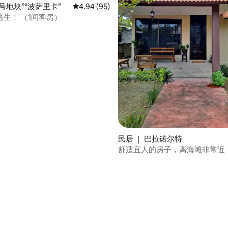
3号地块”“波萨里卡”
平均评分 4.94 分（满分 5 分），共 95 条评价
4.94 (95)
生！ （1间客房）
 5 分），共 4 条评价
民居 ｜ 巴拉诺尔特
舒适宜人的房子，离海滩非常近