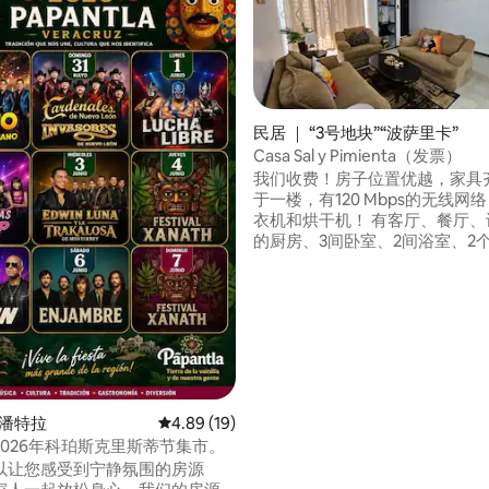
民居 ｜ “3号地块”“波萨里卡”
Casa Sal y Pimienta（发票）
我们收费！房子位置优越，家具
 5 分），共 11 条评价
于一楼，有120 Mbps的无线网
衣机和烘干机！ 有客厅、餐厅、
的厨房、3间卧室、2间浴室、2
共可停放3辆车！ 地理位置优越
埃尔塔欣考古区、神奇的帕潘特
及图斯潘、特科卢特拉、卡索内
塔埃斯梅拉尔达的海滩！ 位于非
安全的区域：您可以放心休息！
帕潘特拉
平均评分 4.89 分（满分 5 分），共 19 条评价
4.89 (19)
2026年科珀斯克里斯蒂节集市。
以让您感受到宁静氛围的房源