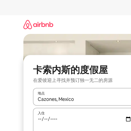
跳
至
内
容
卡索内斯的度假屋
在爱彼迎上寻找并预订独一无二的房源
地点
如有搜索结果，请使用上下方向键查看，或通过点
入住