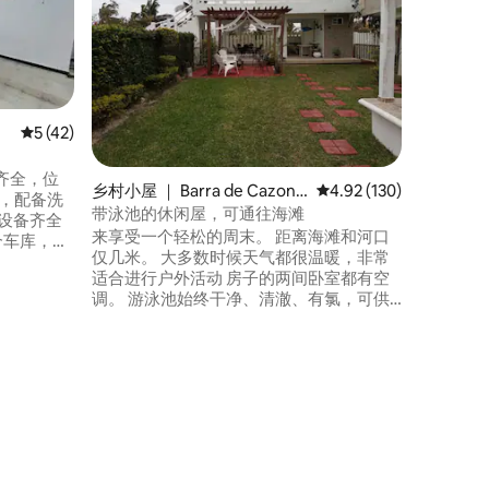
在这个安
适合现代
程，设有
另一间配
设有标准
间、带智
备齐全的
平均评分 5 分（满分 5 分），共 42 条评价
5 (42)
台，以及
您见面！:
齐全，位
乡村小屋 ｜ Barra de Cazone
平均评分 4.92 分（满分 
4.92 (130)
络，配备洗
s
带泳池的休闲屋，可通往海滩
设备齐全
来享受一个轻松的周末。 距离海滩和河口
个车库，总
仅几米。 大多数时候天气都很温暖，非常
，方便前往
适合进行户外活动 房子的两间卧室都有空
拉镇，以
调。 游泳池始终干净、清澈、有氯，可供
斯和科斯
您享用；它有一个浅水区，适合小孩。 配
常安静和
备烤架、炉灶和冰箱。 安静的环境，附近
有餐厅和杂货店；Playa Azul，Cazones，
Veracruz。