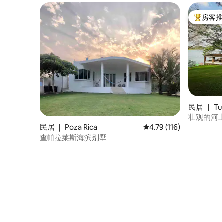
房客
热门「房
民居 ｜ Tu
壮观的河
民居 ｜ Poza Rica
平均评分 4.79 分（满分 
4.79 (116)
查帕拉莱斯海滨别墅