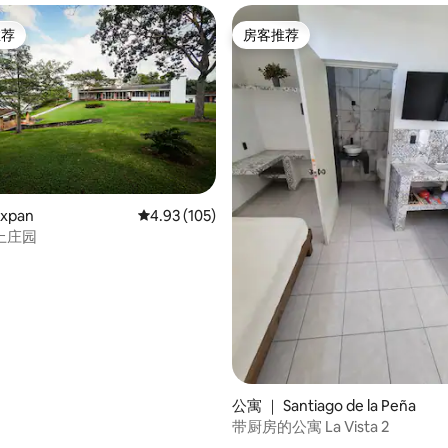
推荐
房客推荐
客推荐」
房客推荐
xpan
平均评分 4.93 分（满分 5 分），共 105 条评价
4.93 (105)
上庄园
5 分），共 116 条评价
公寓 ｜ Santiago de la Peña
带厨房的公寓 La Vista 2