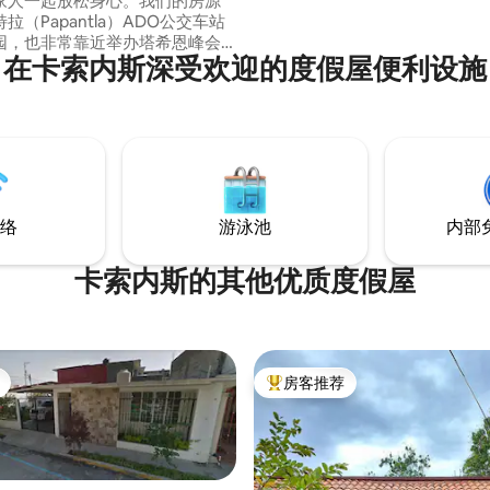
家人一起放松身心。我们的房源
拉（Papantla）ADO公交车站
园，也非常靠近举办塔希恩峰会
在卡索内斯深受欢迎的度假屋便利设施
题公园。我们距离特科卢特拉
utla）海滩和兰乔普拉亚（Rancho
）海滩有 1 小时车程，波萨里卡
Rica）市和科阿津特拉
intla）市也在附近。
络
游泳池
内部
卡索内斯的其他优质度假屋
房客推荐
热门「房客推荐」