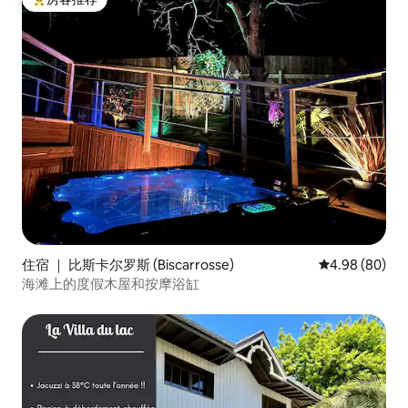
热门「房客推荐」
住宿 ｜ 比斯卡尔罗斯 (Biscarrosse)
平均评分 4.98
4.98 (80)
海滩上的度假木屋和按摩浴缸