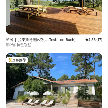
民居 ｜ 拉泰斯特德比克(La Teste-de-Buch)
平均评分 4.8
4.88 (17)
湖畔的特色别墅
房客推荐
热门「房客推荐」