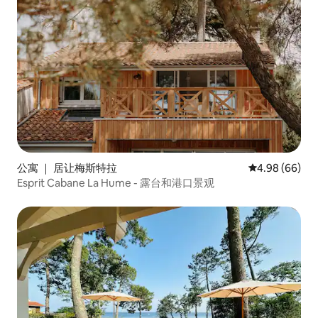
公寓 ｜ 居让梅斯特拉
平均评分 4.98
4.98 (66)
Esprit Cabane La Hume - 露台和港口景观