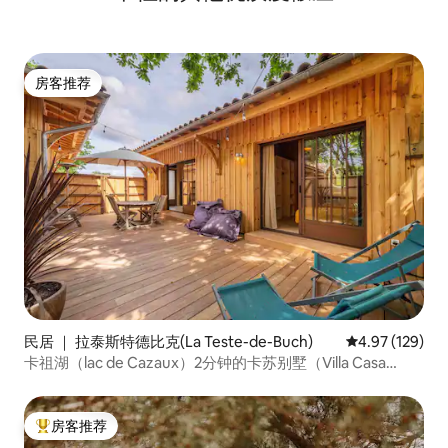
房客推荐
房客推荐
民居 ｜ 拉泰斯特德比克(La Teste-de-Buch)
平均评分 4.97
4.97 (129)
卡祖湖（lac de Cazaux）2分钟的卡苏别墅（Villa Casa
Cazo）
房客推荐
热门「房客推荐」