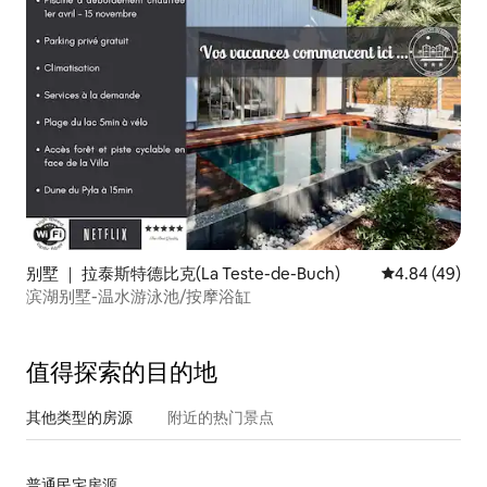
别墅 ｜ 拉泰斯特德比克(La Teste-de-Buch)
平均评分 4.84
4.84 (49)
滨湖别墅-温水游泳池/按摩浴缸
值得探索的目的地
其他类型的房源
附近的热门景点
普通民宅房源