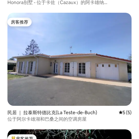
Honora别墅 - 位于卡佐（Cazaux）的阿卡雄纳
（Arcachon）风格的漂亮房子
房客推荐
房客推荐
民居 ｜ 拉泰斯特德比克(La Teste-de-Buch)
平均评分 
5 (5)
位于阿尔卡雄湖和巴桑之间的空调房屋
房客推荐