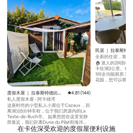
民居 ｜ 拉泰斯特德比
ste-de-Buch)
全新的住宿，靠近
🏠 迷人的2间卧
卡佐湖2公里。包括： • 1间卧室 • 1间
1间全功能厨房 3
花园，您可以将车
者和自行车道。 查看附
特沙丘， • 典型的牡蛎港口， • 阿卡雄市，
度假木屋 ｜ 拉泰斯特德比克
平均评分 4.81 分（满分 5 分），共
4.81 (144)
• 比斯卡罗斯的海滩和森林 
(La Teste-de-Buch)
私人度假木屋 - 阿卡雄湾
受宁静环境的同时
这座时尚的小型私人小屋位于Cazaux ，距
没有孩子的夫妇
离湖泊5分钟车程，位于我们房源内的La
Teste-de-Buch市。 如果您想在这里安静
而靠近，我们距离Dune du Pilat和海洋海
在卡佐深受欢迎的度假屋便利设施
滩仅20分钟车程，距离Teste-de-Buch市