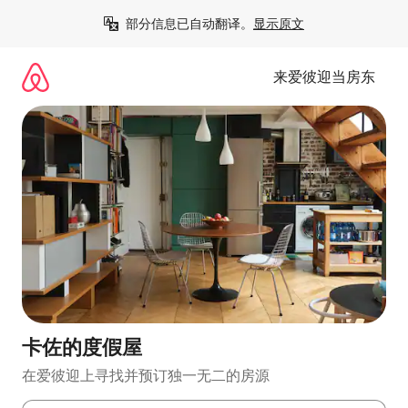
跳
部分信息已自动翻译。
显示原文
至
内
容
来爱彼迎当房东
卡佐的度假屋
在爱彼迎上寻找并预订独一无二的房源