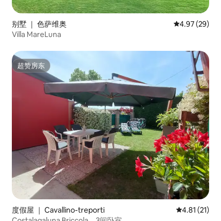
别墅 ｜ 色萨维奥
平均评分 4.97
4.97 (29)
Villa MareLuna
超赞房东
超赞房东
度假屋 ｜ Cavallino-treporti
平均评分 4.8
4.81 (21)
Costalagaluna Briccola，3间卧室