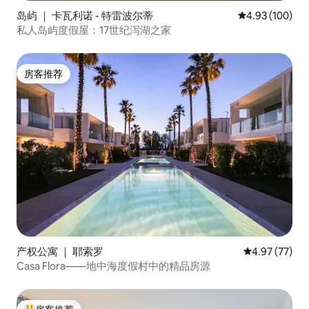
岛屿 ｜ 卡瓦利诺 - 特雷波尔蒂
平均评分 4.93
4.93 (100)
私人岛屿度假屋：17世纪泻湖之家
房客推荐
房客推荐
产权公寓 ｜ 耶索罗
平均评分 4.9
4.97 (77)
Casa Flora——地中海度假村中的精品房源