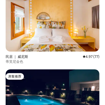
民居 ｜ 威尼斯
平均评分 4.9
4.97 (77)
蒂芙尼金色
房客推荐
房客推荐