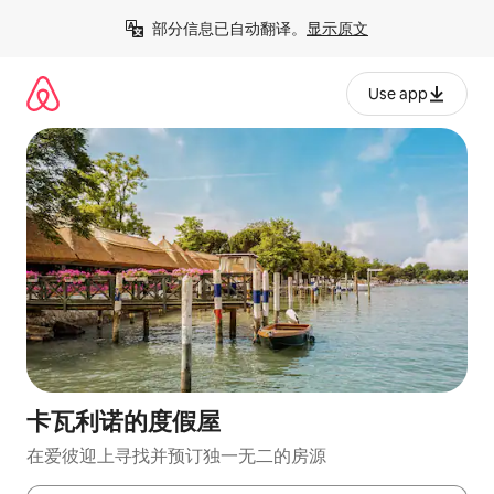
跳
部分信息已自动翻译。
显示原文
至
内
容
Use app
卡瓦利诺的度假屋
在爱彼迎上寻找并预订独一无二的房源