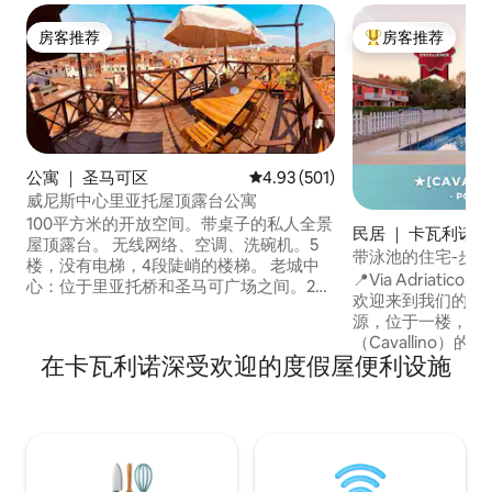
房客推荐
房客推荐
房客推荐
热门「房客推荐」
公寓 ｜ 圣马可区
平均评分 4.93 分（满分 5 分），共
4.93 (501)
威尼斯中心里亚托屋顶露台公寓
100平方米的开放空间。带桌子的私人全景
民居 ｜ 卡瓦利诺
屋顶露台。 无线网络、空调、洗碗机。5
带泳池的住宅-步
楼，没有电梯，4段陡峭的楼梯。 老城中
📍Via Adriatico 30, 
心：位于里亚托桥和圣马可广场之间。2间
欢迎来到我们的住
双人房和1张双人沙发床。 入住时间为下午
源，位于一楼，靠
3时至晚上8时。 上午11: 30后可提前入住
（Cavallino）的宁静区域
（如有可能，请在预订时询问）。 晚上8
在卡瓦利诺深受欢迎的度假屋便利设施
宽敞的起居区，配
点至11点延迟入住：请询问我们是否可以
的开放式厨房、第
延迟入住（通过爱彼迎额外支付30至50欧
和两个露台，可欣赏泳池
元）。 以现金支付的威尼斯城市旅游税
位是一个方便的额
方，让您的住宿体