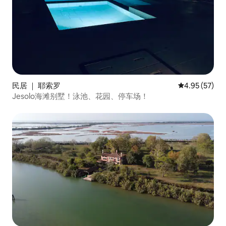
民居 ｜ 耶索罗
平均评分 4.9
4.95 (57)
Jesolo海滩别墅！泳池、花园、停车场！