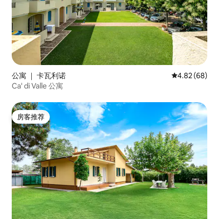
公寓 ｜ 卡瓦利诺
平均评分 4.82
4.82 (68)
Ca' di Valle 公寓
房客推荐
房客推荐