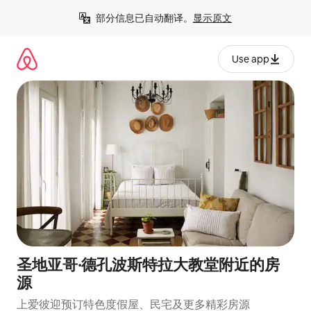
跳
部分信息已自动翻译。
显示原文
至
内
容
Use app
圣地亚哥·德孔波斯特拉大教堂附近的房
源
上爱彼迎预订特色度假屋、民宅及更多精彩房源