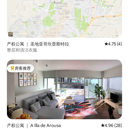
产权公寓 ｜ 圣地亚哥坎普斯特拉
平均评分 4.
4.75 (4)
整层和清洁衣服
房客推荐
热门「房客推荐」
产权公寓 ｜ A Illa de Arousa
平均评分 4.96
4.96 (28)