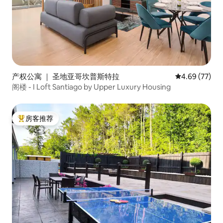
产权公寓 ｜ 圣地亚哥坎普斯特拉
平均评分 4.69
4.69 (77)
阁楼 - I Loft Santiago by Upper Luxury Housing
房客推荐
热门「房客推荐」