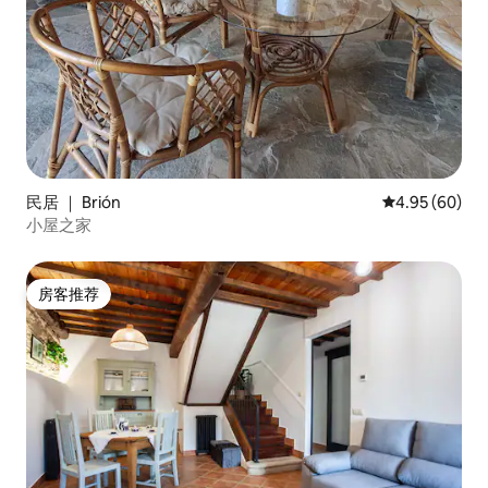
民居 ｜ Brión
平均评分 4.95
4.95 (60)
小屋之家
房客推荐
房客推荐