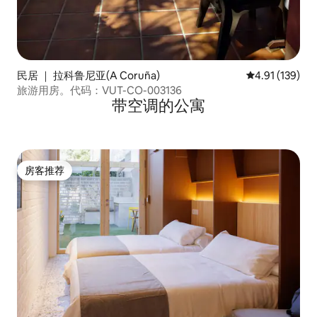
民居 ｜ 拉科鲁尼亚(A Coruña)
平均评分 4.91
4.91 (139)
旅游用房。代码：VUT-CO-003136
带空调的公寓
房客推荐
房客推荐