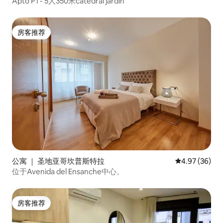
Apto P1 - 5人350米catedral jardin
房客推荐
房客推荐
公寓 ｜ 圣地亚哥坎普斯特拉
平均评分 4.97
4.97 (36)
位于Avenida del Ensanche中心。
房客推荐
房客推荐