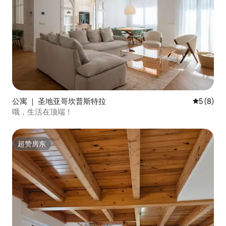
公寓 ｜ 圣地亚哥坎普斯特拉
平均评分 
5 (8)
哦，生活在顶端！
超赞房东
超赞房东