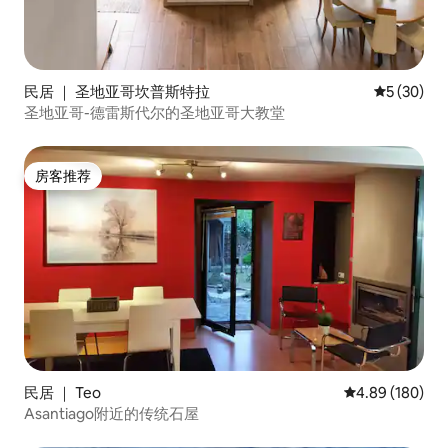
民居 ｜ 圣地亚哥坎普斯特拉
平均评分 5
5 (30)
圣地亚哥-德雷斯代尔的圣地亚哥大教堂
房客推荐
房客推荐
民居 ｜ Teo
平均评分 4.89
4.89 (180)
Asantiago附近的传统石屋