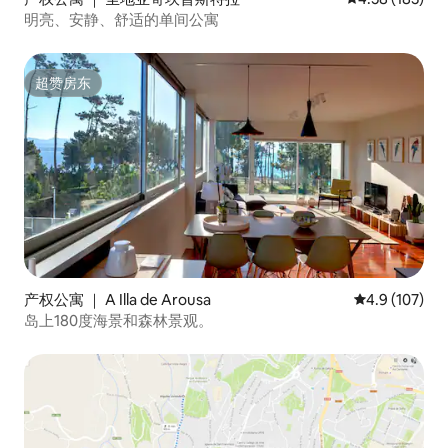
明亮、安静、舒适的单间公寓
超赞房东
超赞房东
产权公寓 ｜ A Illa de Arousa
平均评分 4.9
4.9 (107)
岛上180度海景和森林景观。