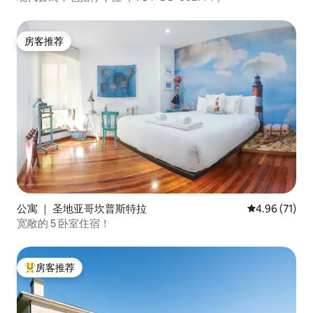
房客推荐
房客推荐
公寓 ｜ 圣地亚哥坎普斯特拉
平均评分 4.9
4.96 (71)
宽敞的 5 卧室住宿！
房客推荐
热门「房客推荐」