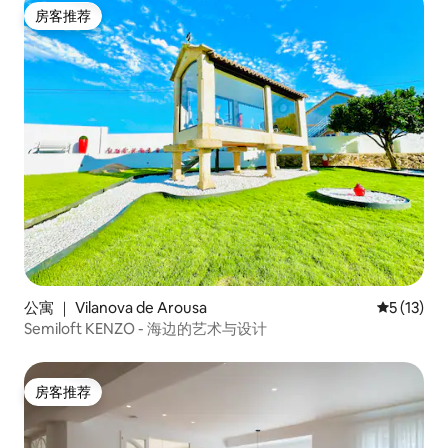
房客推荐
房客推荐
公寓 ｜ Vilanova de Arousa
平均评分 5
5 (13)
Semiloft KENZO - 海边的艺术与设计
房客推荐
房客推荐