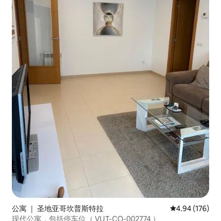
公寓 ｜ 圣地亚哥坎普斯特拉
平均评分 4.94
4.94 (176)
现代公寓，包括停车位（ VUT-CO-002774 ）