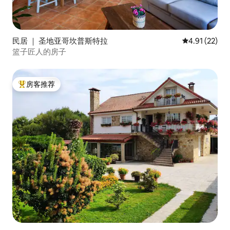
民居 ｜ 圣地亚哥坎普斯特拉
平均评分 4.9
4.91 (22)
篮子匠人的房子
房客推荐
热门「房客推荐」