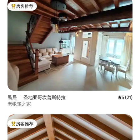
房客推荐
热门「房客推荐」
民居 ｜ 圣地亚哥坎普斯特拉
平均评分 5
5 (21)
老帐篷之家
房客推荐
热门「房客推荐」