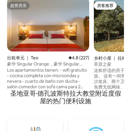
超赞房东
房客推荐
超赞房东
房客推荐
出租单元 ｜ Teo
平均评分 4.8 分（满分 5 分），共
4.8 (227)
乡村小屋 ｜ 拉科鲁
oruña)
豪华 Singular Orange，豪华 Singular
草原之家
Orange……
Los apartamentos tienen: - wifi gratuito
这栋舒适的房子采
- cocina completa con microondas y
放。 设有一间带2
nevera - cuarto de baño con ducha -
沙发床、两个卫生
salón comedor con sofá cama para 2
免费无线网络、暖
圣地亚哥·德孔波斯特拉大教堂附近度假
personas y - terraza con 2 sillas y mesa
视。 该地块设有
Recordamos que las mascotas no
的花园。 La Casa de la Pradera位于加利
屋的热门便利设施
pueden quedarse solas en el
西亚阿科鲁尼亚的A 
apartamento bajo ningún concepto, ni
（Negreira）
siquiera por periodos cortos de tiempo.
所有服务的小镇。 
特拉16公里，距离