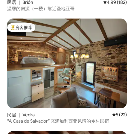
民居 ｜ Brión
平均评分 4.99
4.99 (182)
温馨的房源（一楼）靠近圣地亚哥
房客推荐
热门「房客推荐」
民居 ｜ Vedra
平均评分 5
5 (22)
“A Casa de Salvador” 充满加利西亚风情的乡村民宿