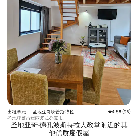
出租单元 ｜ 圣地亚哥坎普斯特拉
平均评分 4.88
4.88 (95)
圣地亚哥市华丽复式公寓 1...
圣地亚哥·德孔波斯特拉大教堂附近的其
他优质度假屋