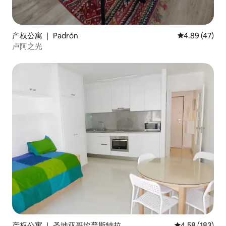
产权公寓 ｜ Padrón
平均评分 4.8
4.89 (47)
卢阿之光
产权公寓 ｜ 圣地亚哥坎普斯特拉
平均评分 4.58
4.58 (183)