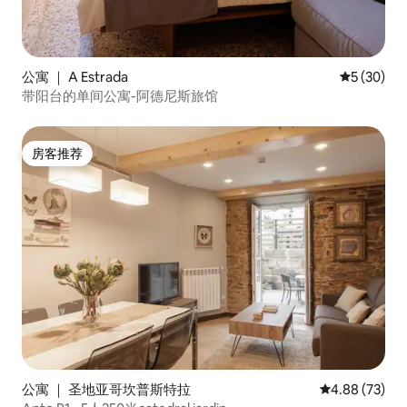
公寓 ｜ A Estrada
平均评分 5
5 (30)
带阳台的单间公寓-阿德尼斯旅馆
房客推荐
房客推荐
公寓 ｜ 圣地亚哥坎普斯特拉
平均评分 4.88
4.88 (73)