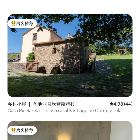
房客推荐
热门「房客推荐」
乡村小屋 ｜ 圣地亚哥坎普斯特拉
平均评分 4.98
4.98 (44)
Casa Río Sarela ： Casa rural Santiago de Compostela
房客推荐
热门「房客推荐」