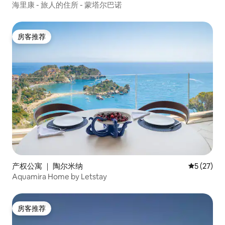
海里康 - 旅人的住所 - 蒙塔尔巴诺
房客推荐
房客推荐
产权公寓 ｜ 陶尔米纳
平均评分 5
5 (27)
Aquamira Home by Letstay
房客推荐
房客推荐