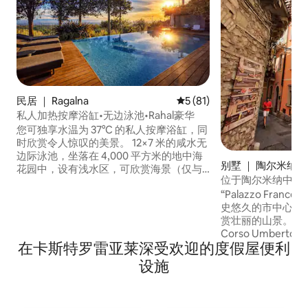
民居 ｜ Ragalna
平均评分 5 分（满分 5 分），
5 (81)
私人加热按摩浴缸•无边泳池•Rahal豪华
您可独享水温为 37°C 的私人按摩浴缸，同
时欣赏令人惊叹的美景。 12×7 米的咸水无
边际泳池，坐落在 4,000 平方米的地中海
别墅 ｜ 陶尔米纳
花园中，设有浅水区，可欣赏海景（仅与
位于陶尔米纳中心
另外一套住宅共用）。 地理位置优越的建
“Palazzo Fra
筑度假屋，位于埃特纳火山（Mount
史悠久的市中心最
Etna）脚下，屡获殊荣。 海景、火坑和室
赏壮丽的山景。 
内壁炉在每个季节都营造出温馨的氛围 标
Corso Umber
志性设计、精致室内装潢和高端服务，为
在卡斯特罗雷亚莱深受欢迎的度假屋便利
都在附近（步行1-
您带来独一无二的住宿体验。 探索西西里
停车位距离仅200
岛东部的完美基地
设施
务。 步行仅需 4
缆车站。 这栋别
的住宿，因为所有教