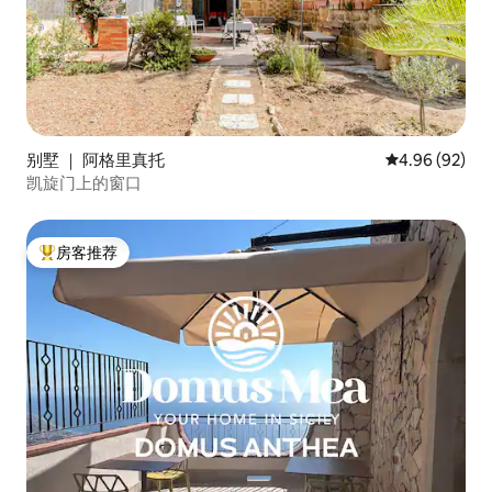
别墅 ｜ 阿格里真托
平均评分 4.96
4.96 (92)
凯旋门上的窗口
房客推荐
热门「房客推荐」