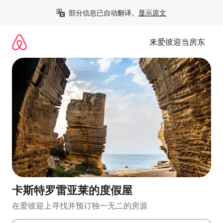
跳
部分信息已自动翻译。
显示原文
至
内
容
来爱彼迎当房东
卡斯特罗雷亚莱的度假屋
在爱彼迎上寻找并预订独一无二的房源