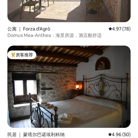
公寓 ｜ Forza d'Agrò
平均评分 4.97
4.97 (78)
Domus Mea-Anthea：海景房源，酒店般舒适
房客推荐
热门「房客推荐」
民居 ｜ 蒙塔尔巴诺埃利科纳
平均评分 4.96
4.96 (50)