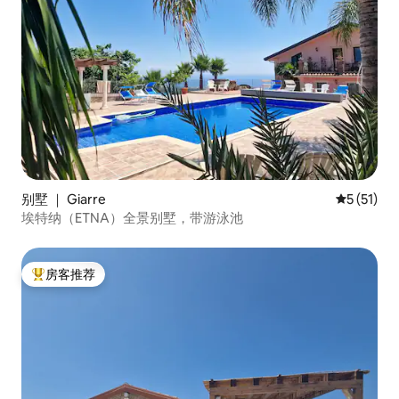
别墅 ｜ Giarre
平均评分 5
5 (51)
埃特纳（ETNA）全景别墅，带游泳池
房客推荐
热门「房客推荐」