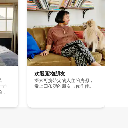
欢迎宠物朋友
风
探索可携带宠物入住的房源，
宁静
带上四条腿的朋友与你作伴。
色，