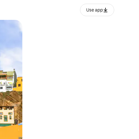
Use app