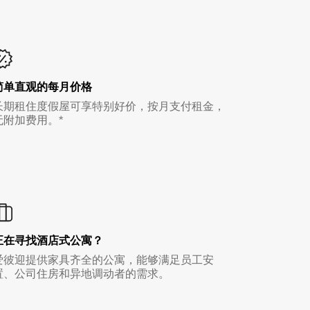
简单直观的每月价格
长期租住度假屋可享特别好价，按月支付租金，
无附加费用。*
正在寻找酒店式公寓？
爱彼迎提供家具齐全的公寓，能够满足员工安
置、公司住房和异地调动者的需求。