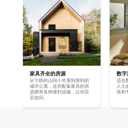
家具齐全的房源
数字
从宁静的山间小木屋到便利的
适合
城市公寓，这些配备家具的房
人士
源拥有各种便利设施，让你宾
络和
至如归。