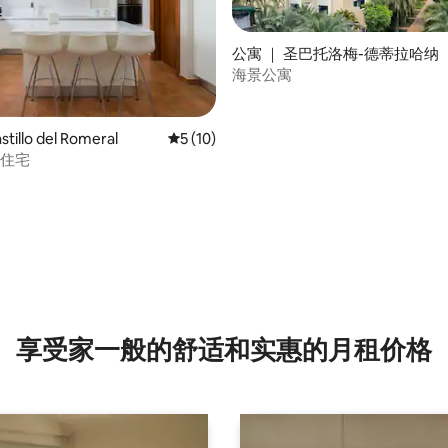
公寓 ｜ 圣巴托洛梅-德蒂拉哈纳
海景公寓
5 分），共 187 条评价
illo del Romeral
平均评分 5 分（满分 5 分），共 10 条评价
5 (10)
庭住宅
享受家一般的舒适和实惠的月租价格