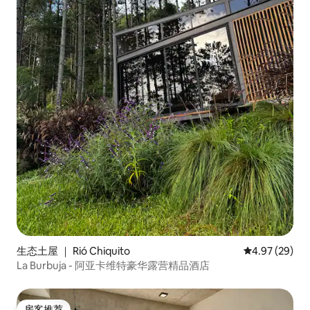
生态土屋 ｜ Rió Chiquito
平均评分 4.97
4.97 (29)
La Burbuja - 阿亚卡维特豪华露营精品酒店
房客推荐