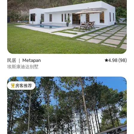
民居 ｜ Metapan
平均评分 4.98
4.98 (98)
埃斯康迪达别墅
房客推荐
热门「房客推荐」