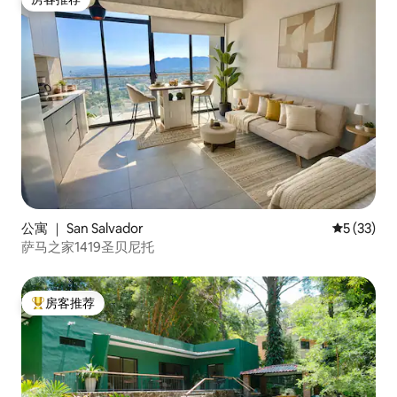
房客推荐
公寓 ｜ San Salvador
平均评分 5
5 (33)
萨马之家1419圣贝尼托
房客推荐
热门「房客推荐」