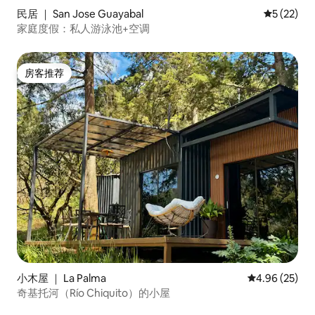
民居 ｜ San Jose Guayabal
平均评分 5
5 (22)
家庭度假：私人游泳池+空调
房客推荐
房客推荐
小木屋 ｜ La Palma
平均评分 4.96
4.96 (25)
奇基托河（Río Chiquito）的小屋