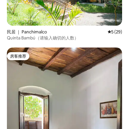
民居 ｜ Panchimalco
平均评分 5
5 (29)
Quinta Bambú（请输入确切的人数）
房客推荐
房客推荐