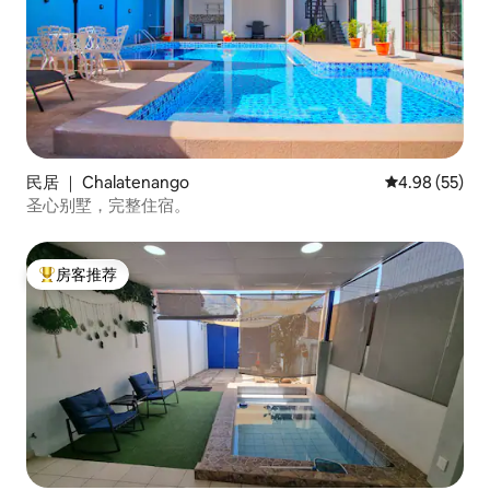
民居 ｜ Chalatenango
平均评分 4.98
4.98 (55)
圣心别墅，完整住宿。
房客推荐
热门「房客推荐」