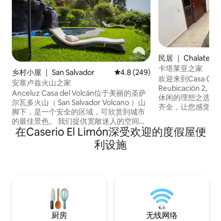
民居 ｜ Chalatena
卡塔莱亚之家
乡村小屋 ｜ San Salvador
平均评分 4.8 分（满分 5 分），共
4.8 (249)
欢迎来到Casa Ca
安塞卢兹火山之家
Reubicación 2,
Anceluz Casa del Volcán位于美丽的圣萨
休闲的理想之选。 🛏️ 房源干净整洁，设施
尔瓦多火山（ San Salvador Volcano ）山
齐全，让您感觉宾至如归。 
脚下，是一个安全的区域，可欣赏到城市
的街区很安全，远
的最佳景色。 我们提供宽敞迷人的空间，
游目的地。 🚗 我们离该国最高点Cerro El
在Caserio El Limón深受欢迎的度假屋便
四周环绕着大自然，您可以在这里享受难
Pital很近。 拉
忘的时刻。 Anceluz Casa del Volcán坐落
利设施
艺品和壁画而闻名。 Cerrón Grand
在圣萨尔瓦多美丽的火山郊区，坐落在安
库，享受独特的风
全的区域，可欣赏到城里最好的景色。 我
们在大自然中提供了充足迷人的空间，您
可以在这里享受难忘的时刻。
厨房
无线网络