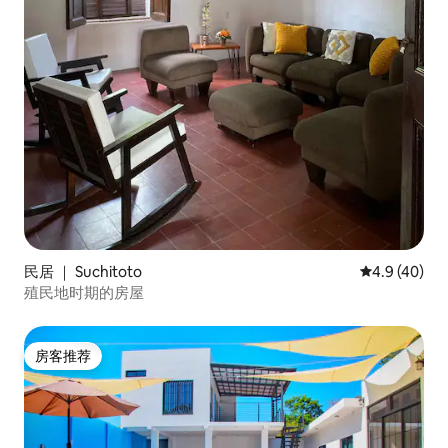
民居 ｜ Suchitoto
平均评分 4.9
4.9 (40)
殖民地时期的房屋
房客推荐
房客推荐