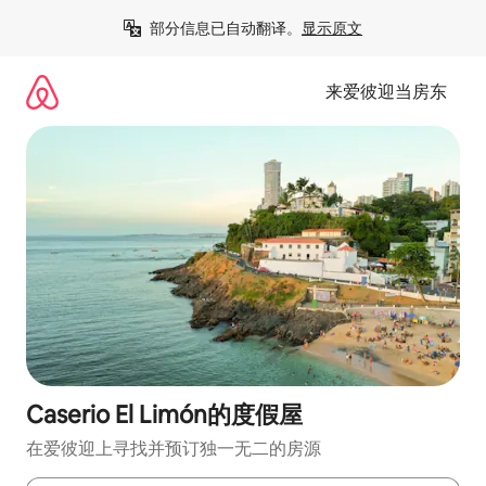
跳
部分信息已自动翻译。
显示原文
至
内
容
来爱彼迎当房东
Caserio El Limón的度假屋
在爱彼迎上寻找并预订独一无二的房源