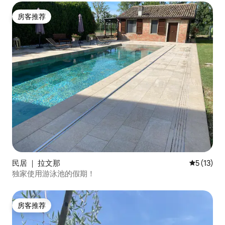
房客推荐
房客推荐
民居 ｜ 拉文那
平均评分 5
5 (13)
独家使用游泳池的假期！
房客推荐
房客推荐