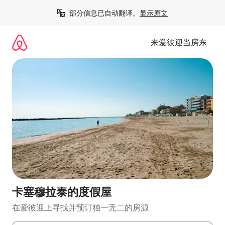
跳
部分信息已自动翻译。
显示原文
至
内
容
来爱彼迎当房东
卡塞穆拉泰的度假屋
在爱彼迎上寻找并预订独一无二的房源