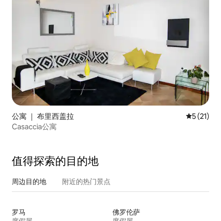
公寓 ｜ 布里西盖拉
平均评分 5
5 (21)
Casaccia公寓
值得探索的目的地
周边目的地
附近的热门景点
罗马
佛罗伦萨