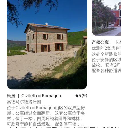
产权公寓 ｜ 卡斯
太阳土地
优雅的2套房住宅
这处全新装修的房
位于安静的区域，
放松。 它有2间舒
配备各种舒适设施
配有两张舒适的沙
三张双人床。 您可
视上观看您最喜爱
Netflix和Yout
民居 ｜ Civitella di Romagna
平均评分 5 分（满分 5 分）
5 (9)
厨房烹饪，并在6人
索德马尔德洛庄园
源内全部装有空调
位于Civitella di Romagna山区的双户型房
屋，公寓经过全面翻新。 这套公寓位于乡
村，位于一楼，四周环绕着田野和树林，
可欣赏宁静和自然景观。 配备停车场，距