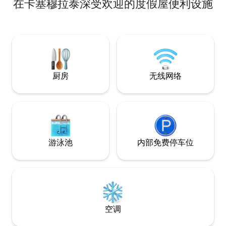
在卡塞穆拉泰深受欢迎的度假屋便利设施
离弗利（Forlì）30公里，距离罗马涅里维
埃拉（Romagna Riviera）50公里，距离
圣索菲亚（Santa Sofia）10公里，您可以
在比登特河（Bidente River）的水域放松
身心，距离卡森蒂诺森林公园（Casentino
Forests park）的里德拉科利（Ridracoli）
大坝23公里。 距离奇维泰拉市中心2.8公
里。
厨房
无线网络
游泳池
内部免费停车位
空调