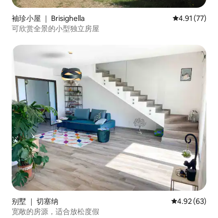
袖珍小屋 ｜ Brisighella
平均评分 4.9
4.91 (77)
可欣赏全景的小型独立房屋
别墅 ｜ 切塞纳
平均评分 4.92
4.92 (63)
宽敞的房源，适合放松度假