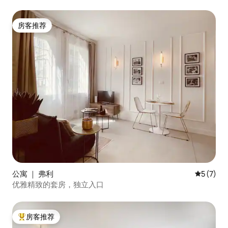
房客推荐
房客推荐
公寓 ｜ 弗利
平均评分 
5 (7)
优雅精致的套房，独立入口
房客推荐
热门「房客推荐」