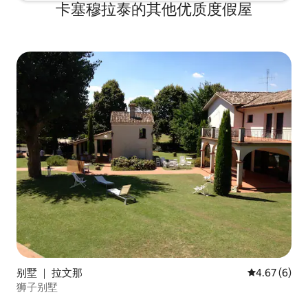
卡塞穆拉泰的其他优质度假屋
别墅 ｜ 拉文那
平均评分 4.6
4.67 (6)
狮子别墅