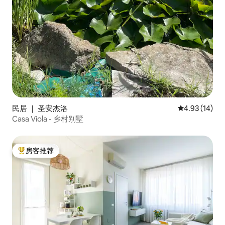
民居 ｜ 圣安杰洛
平均评分 4.9
4.93 (14)
Casa Viola - 乡村别墅
房客推荐
热门「房客推荐」