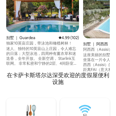
别墅 ｜ Guardea
平均评分 4.99 分（满分 5 分），共
4.99 (102)
独家10英亩庄园，带泳池和橄榄树林！
别墅 ｜ 阿西西
迷人、独特的10英亩山上庄园，令人难忘
阿西西（Assisi）Po
的日落；大型泳池，四周种有薰衣草和迷
这座美丽的别墅拥
迭香，全年开放。 全新空调， Starlink互
坐落在一片令人惊
联网。 非常私密和宁静的2层、4间卧室、
西西（Assisi）
4个卫生间、按摩浴缸、55英寸智能电视、
距离FAI（意大利
设备齐全的厨房、户外用餐的门廊和凉
在卡萨卡斯塔尔达深受欢迎的度假屋便利
方济各森林”（Bosco d
亭、Weber烧烤、披萨烤箱、橄榄树林、
景点仅几米之遥。
设施
壁炉； 20分钟即可抵达Orvieto、Todi、
饰有精美的家具、地毯和
Amelia ；开车10分钟即可抵达前往罗马/
层共有4间双人卧
佛罗伦萨的火车站，开车5分钟即可抵达城
纳10人。别墅的各
里的商店。场地/泳池管理员
室。 游泳池位于