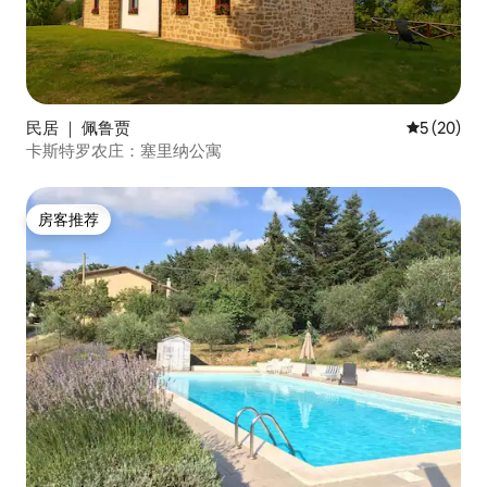
民居 ｜ 佩鲁贾
平均评分 5
5 (20)
卡斯特罗农庄：塞里纳公寓
房客推荐
房客推荐