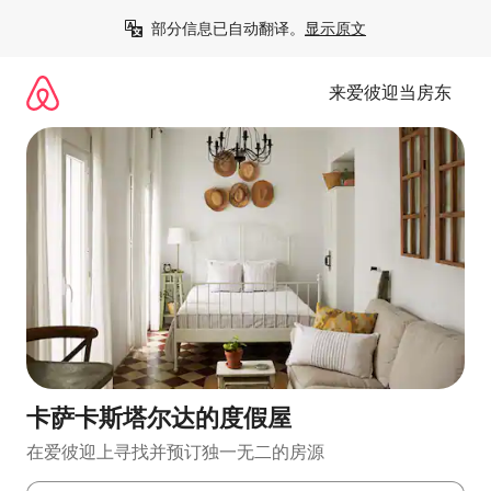
跳
部分信息已自动翻译。
显示原文
至
内
容
来爱彼迎当房东
卡萨卡斯塔尔达的度假屋
在爱彼迎上寻找并预订独一无二的房源