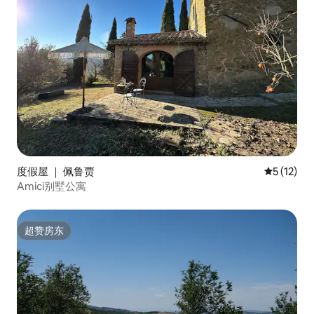
度假屋 ｜ 佩鲁贾
平均评分 5
5 (12)
Amici别墅公寓
超赞房东
超赞房东