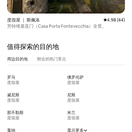
度假屋 ｜ 斯佩洛
平均评分 4.98
4.98 (44)
芳特维基亚门（Casa Porta Fontevecchia）全景。
值得探索的目的地
周边目的地
附近的热门景点
罗马
佛罗伦萨
度假屋
度假屋
威尼斯
尼斯
度假屋
度假屋
那不勒斯
米兰
度假屋
度假屋
戛纳
显示更多