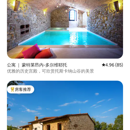
公寓 ｜ 蒙特莱昂内-多尔维耶托
平均评分 4.96
4.96 (85)
优雅的历史宫殿，可欣赏托斯卡纳山谷的美景
房客推荐
热门「房客推荐」