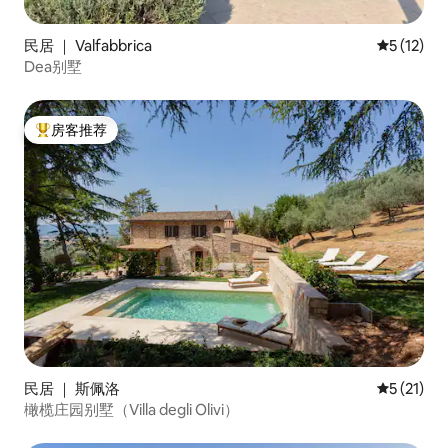
民居 ｜ Valfabbrica
平均评分 5
5 (12)
Dea别墅
房客推荐
热门「房客推荐」
民居 ｜ 斯佩洛
平均评分 5
5 (21)
橄榄庄园别墅（Villa degli Olivi）