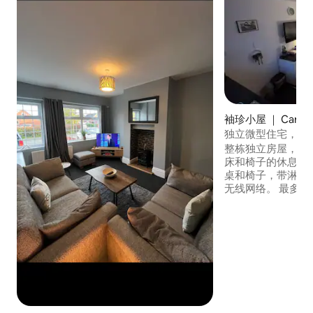
袖珍小屋 ｜ Carrin
独立微型住宅，免
整栋独立房屋，楼
床和椅子的休息室
桌和椅子，带淋浴
无线网络。 最多可住4位房客。 可停放1辆
车，可在路边停车。 Man UTD训练场
行1分钟 特拉福德中
（足球和板球） -4
米 曼彻斯特机场-7
有轨电车（上述地点
免费茶、咖啡和牛奶 干净的毛巾 禁
烟/抽电子烟