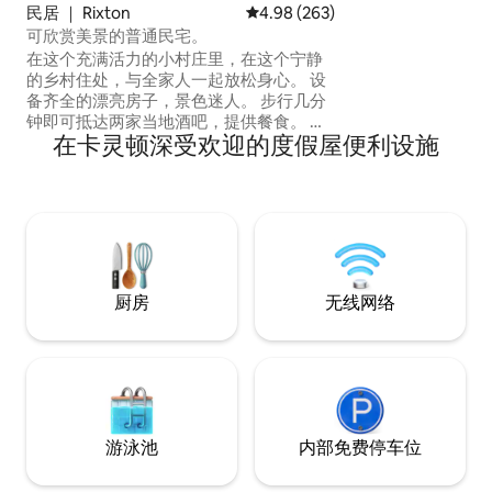
民居 ｜ Rixton
平均评分 4.98 分（满分 5 分），共
4.98 (263)
可欣赏美景的普通民宅。
在这个充满活力的小村庄里，在这个宁静
的乡村住处，与全家人一起放松身心。 设
备齐全的漂亮房子，景色迷人。 步行几分
钟即可抵达两家当地酒吧，提供餐食。 村
在卡灵顿深受欢迎的度假屋便利设施
庄商店。 印度餐厅。 高速公路交通便利，
距离M6仅5分钟路程。 距离Trafford
Centre仅10分钟路程。 距离曼彻斯特机场
20分钟。 距Halliwell Jones体育场6.4英
里，约15分钟。 沃灵顿市中心15分钟。 A J
Bell，5.9英里，约9分钟。 欢迎承包商。
请勿携带宠物。
厨房
无线网络
游泳池
内部免费停车位