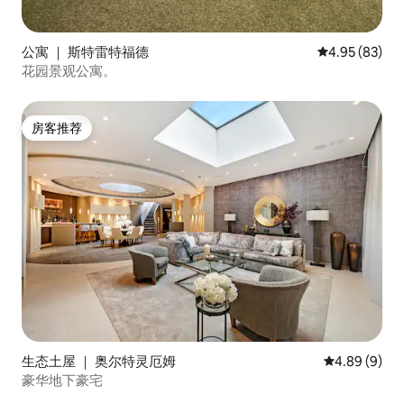
公寓 ｜ 斯特雷特福德
平均评分 4.95
4.95 (83)
花园景观公寓。
房客推荐
房客推荐
生态土屋 ｜ 奥尔特灵厄姆
平均评分 4.8
4.89 (9)
豪华地下豪宅