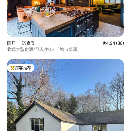
民居 ｜ 诺森登
平均评分 4.94
4.94 (36)
北端大型房源/可入住8人「城市绿洲」
房客推荐
热门「房客推荐」