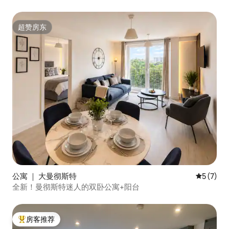
超赞房东
超赞房东
公寓 ｜ 大曼彻斯特
平均评分 
5 (7)
全新！曼彻斯特迷人的双卧公寓+阳台
房客推荐
热门「房客推荐」