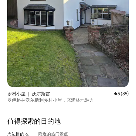
乡村小屋 ｜ 沃尔斯雷
平均评分 5
5 (35)
罗伊格林沃尔斯利乡村小屋，充满林地魅力
值得探索的目的地
周边目的地
附近的热门景点