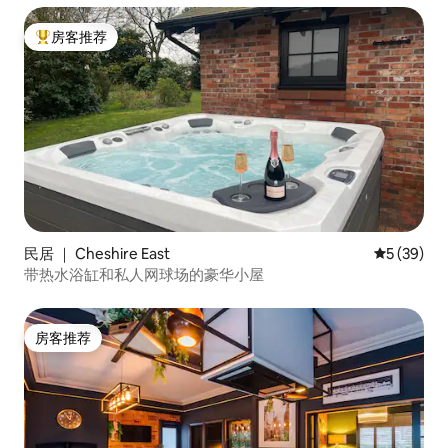
房客推荐
热门「房客推荐」
民居 ｜ Cheshire East
平均评分 5
5 (39)
带热水浴缸和私人网球场的豪华小屋
房客推荐
房客推荐