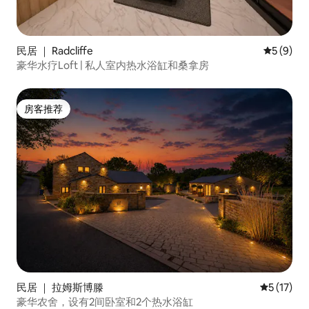
民居 ｜ Radcliffe
平均评分 
5 (9)
豪华水疗Loft | 私人室内热水浴缸和桑拿房
房客推荐
房客推荐
民居 ｜ 拉姆斯博滕
平均评分 5
5 (17)
豪华农舍，设有2间卧室和2个热水浴缸