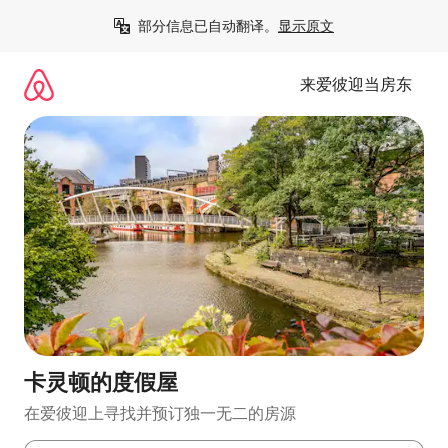
跳
部分信息已自动翻译。
显示原文
至
内
容
来爱彼迎当房东
卡灵顿的度假屋
在爱彼迎上寻找并预订独一无二的房源