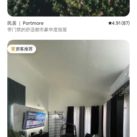
民居 ｜ Portmore
平均评分 4.9
4.91 (87)
带门禁的舒适都市豪华度假屋
房客推荐
热门「房客推荐」