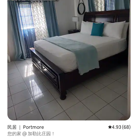
民居 ｜ Portmore
平均评分 4.93
4.93 (68)
您的家 @ 加勒比庄园！