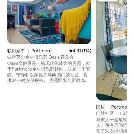
联排别墅 ｜ Portmore
平均评分 4.91 分（满分 5 分），
4.91 (114)
波特莫尔乡村俱乐部 Oasis 音乐会
Oasis度假屋是一栋现代化装饰的房源，位
于Portmore乡村俱乐部社区，这是一个安
静、宁静和以家庭为导向的门禁社区，提
供24小时安保服务。 房源距离金斯敦25分
钟车程，距离奥乔里奥斯1小时车程，沿南
北公路行驶。 从房源步行即可到达著名的
Sovereign Village和Hung Way购物中心，
那里有餐厅、电影院、药店和其他便利
民居 ｜ Portmore
店。
门禁社区！！2卧/
加！
与家人一起放松身
人，所有房间均配备空调。 
备了洗衣机和烘干