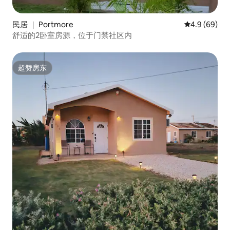
民居 ｜ Portmore
平均评分 4.9
4.9 (69)
舒适的2卧室房源，位于门禁社区内
超赞房东
超赞房东