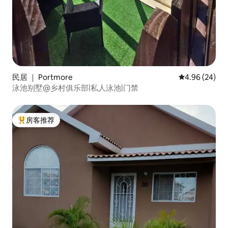
民居 ｜ Portmore
平均评分 4.96
4.96 (24)
泳池别墅@乡村俱乐部|私人泳池|门禁
房客推荐
热门「房客推荐」