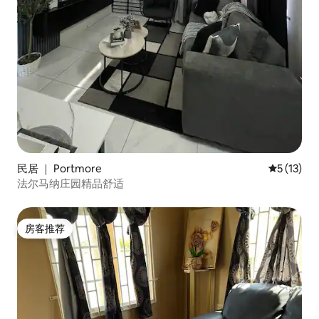
民居 ｜ Portmore
平均评分 5
5 (13)
法尔马纳庄园精品舒适
房客推荐
房客推荐