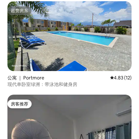
超赞房东
超赞房东
公寓 ｜ Portmore
平均评分 4.8
4.83 (12)
现代单卧室绿洲：带泳池和健身房
房客推荐
房客推荐