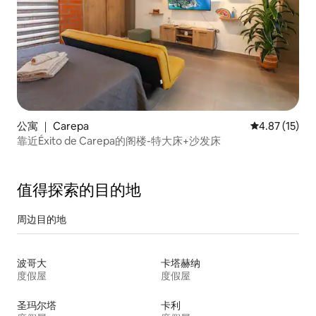
公寓 ｜ Carepa
平均评分 4.8
4.87 (15)
靠近Éxito de Carepa的阁楼-特大床+沙发床
值得探索的目的地
周边目的地
波哥大
卡塔赫纳
度假屋
度假屋
圣玛尔塔
卡利