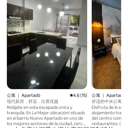
公寓 ｜ Apartadó
平均评分 4.6 分（满分 5 分），
4.6 (15)
公寓 ｜ Apartadó
现代新房，舒适，位置优越
舒适的中央公寓#2
Relájate en esta escapada única y
Disfruta de la senc
tranquila. En La Mejor ubicación! situado
alojamiento tranqu
en el barrio Nuevo Apartado en uno de
del centro comerci
los mejores sectores de la ciudad, cerca
restaurantes. ( si