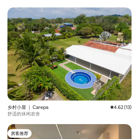
乡村小屋 ｜ Carepa
平均评分 4.6
4.62 (13)
舒适的休闲农舍
房客推荐
房客推荐