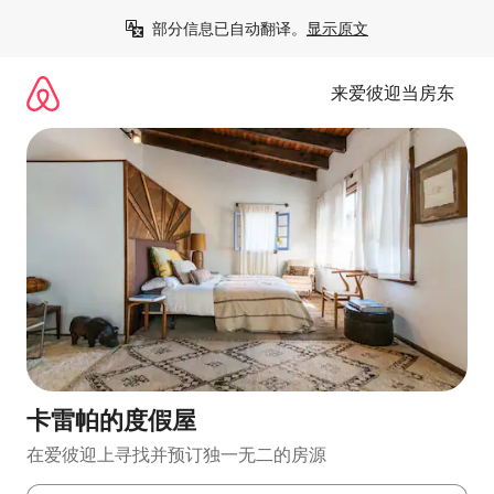
跳
部分信息已自动翻译。
显示原文
至
内
容
来爱彼迎当房东
卡雷帕的度假屋
在爱彼迎上寻找并预订独一无二的房源