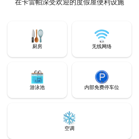
在卡雷帕深受欢迎的度假屋便利设施
del barrio ortiz, zona de restaurantes,
olvides ajustar e
supermercados, transporte público, en
ya que el precio va
esta casa moderna y cómoda; con todo
dos )
lo que necesitas para tu disfrute y
descanso: Aire acondicionado habitación
principal, ventilador de techo en sala y
las otras dos habitaciones , WiFi, cocina
equipada (nevera, estufa, utensilios
厨房
无线网络
básicos), Televisor Smart TV
游泳池
内部免费停车位
空调