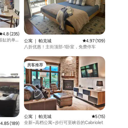
平均评分 4.8 分（满分 5 分），共 235 条评价
4.8 (235)
浴缸的单
公寓 ｜ 帕克城
平均评分 4.97 分（满分 
4.97 (109)
八折优惠！主街顶部-1卧室，免费停车
房客推荐
房客推荐
公寓 ｜ 帕克城
平均评分 5 分（满分
5 (15)
全新~高档公寓~步行可至峡谷的Cabriolet
均评分 4.85 分（满分 5 分），共 189 条评价
4.85 (189)