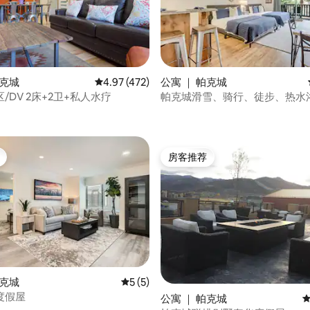
帕克城
平均评分 4.97 分（满分 5 分），共 472 条评价
4.97 (472)
公寓 ｜ 帕克城
 5 分），共 7 条评价
/DV 2床+2卫+私人水疗
帕克城滑雪、骑行、徒步、热水
间公寓
房客推荐
房客推荐
5 分），共 152 条评价
帕克城
平均评分 5 分（满分 5 分），共 5 条评价
5 (5)
度假屋
公寓 ｜ 帕克城
平