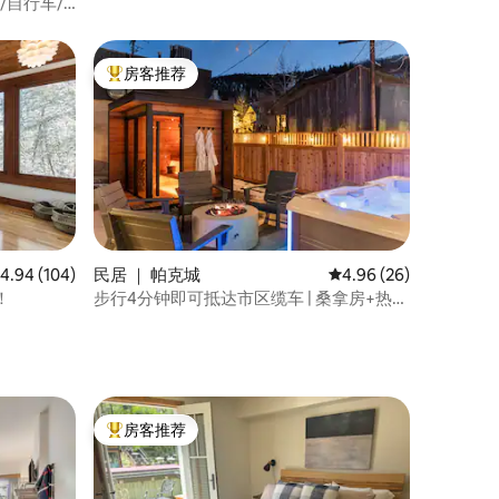
/自行车/
房客推荐
热门「房客推荐」
均评分 4.94 分（满分 5 分），共 104 条评价
4.94 (104)
民居 ｜ 帕克城
平均评分 4.96 分（满分
4.96 (26)
！
步行4分钟即可抵达市区缆车 | 桑拿房+热水
浴缸 | 豪华2卧室
房客推荐
热门「房客推荐」