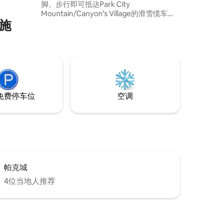
脚。步行即可抵达Park City
Mountain/Canyon's Village的滑雪缆车、
施
餐厅、酒吧、高尔夫球场和其他便利设
施。公寓位于市中心，距离市中心和PC交
叉口仅10分钟路程。 在现场，您可以享受
公寓附近的热水浴缸、游泳池、网球场和
桑拿房。如果您不想步行，还可以免费乘
坐峡谷穿梭巴士，从我的前门直达缆车
免费停车位
空调
帕克城
4位当地人推荐