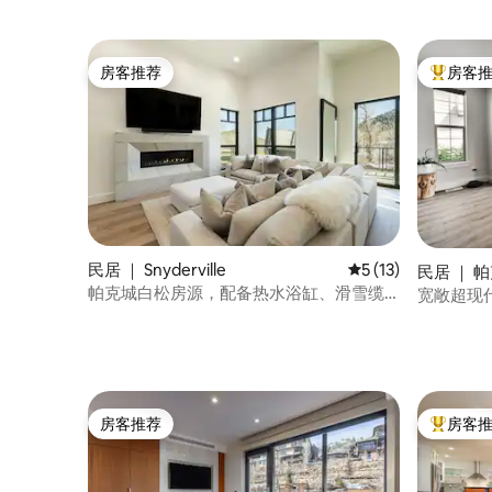
房客推荐
房客
房客推荐
热门「房
民居 ｜ Snyderville
平均评分 5 分（满分
5 (13)
民居 ｜ 
帕克城白松房源，配备热水浴缸、滑雪缆
宽敞超现代
车、接驳车
房客推荐
房客
房客推荐
热门「房