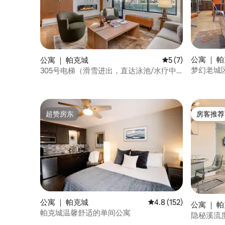
公寓 ｜ 
公寓 ｜ 帕克城
平均评分 5 分（满分
5 (7)
梦幻老城区
305号电梯（滑雪进出，直达泳池/水疗中
心）
超赞房东
房客推荐
超赞房东
房客推荐
公寓 ｜ 帕克城
平均评分 4.8 分（满分 
4.8 (152)
公寓 ｜ 
帕克城温馨舒适的单间公寓
隐秘溪流