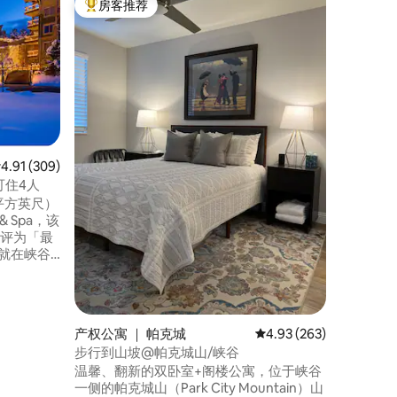
房客推荐
房客推
热门「房客推荐」
房客推
帕克城豪
位于峡谷（
提供您想
车、免费
疗中心、
和游戏区
区、日间
费停车、
店和餐厅、直达
均评分 4.91 分（满分 5 分），共 309 条评价
4.91 (309)
的理想房源的理
可住4人
墅或1卧
平方英尺）
炉和全功
t & Spa，该
tah评为「最
ondola）
山地自行
公寓里享
自己的蒸
产权公寓 ｜ 帕克城
平均评分 4.93 分（满分 
4.93 (263)
步行到山坡@帕克城山/峡谷
温馨、翻新的双卧室+阁楼公寓，位于峡谷
一侧的帕克城山（Park City Mountain）山