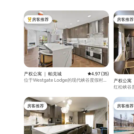
房客推荐
房客推荐
热门「房客推荐」
房客推荐
产权公寓 ｜ 帕克城
平均评分 4.97 分（满分
4.97 (35)
位于Westgate Lodge的现代峡谷度假村公
产权公寓 
寓
红松峡谷度
房客推荐
房客推荐
房客推荐
房客推荐