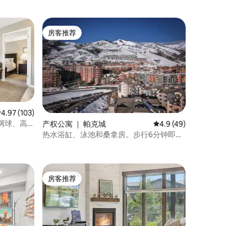
房客推荐
房客推荐
平均评分 4.97 分（满分 5 分），共 103 条评价
4.97 (103)
网球、高
产权公寓 ｜ 帕克城
平均评分 4.9 分（满分
4.9 (49)
热水浴缸、泳池和桑拿房。步行6分钟即可
抵达电梯
房客推荐
房客推荐