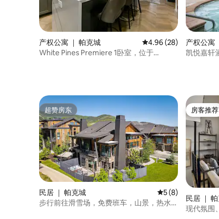
产权公寓 ｜ 帕克城
平均评分 4.96 分（满分
4.96 (28)
产权公寓 
White Pines Premiere 1卧室，位于
凯悦嘉轩
Westgate - Orion
超赞房东
房客推荐
超赞房东
房客推荐
民居 ｜ 帕克城
平均评分 5 分（满分
5 (8)
民居 ｜ 
步行前往滑雪场，免费班车，山景，热水
现代氛围
浴缸