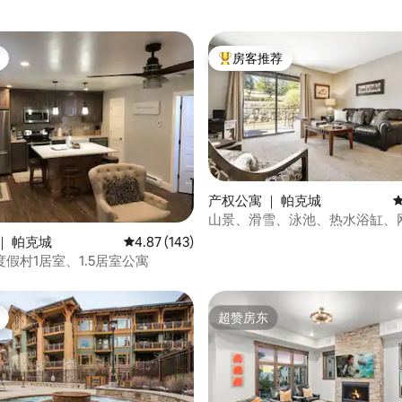
房客推荐
热门「房客推荐」
产权公寓 ｜ 帕克城
山景、滑雪、泳池、热水浴缸、
 5 分），共 35 条评价
尔夫
｜ 帕克城
平均评分 4.87 分（满分 5 分），共 143 条评价
4.87 (143)
假村1居室、1.5居室公寓
超赞房东
超赞房东