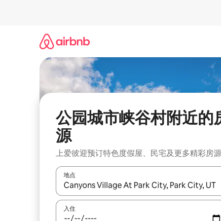
跳
至
内
容
公园城市峡谷村附近的
源
上爱彼迎预订特色度假屋、民宅及更多精彩房
地点
如有搜索结果，请使用上下方向键查看，或通过点
入住