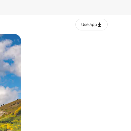
Use app