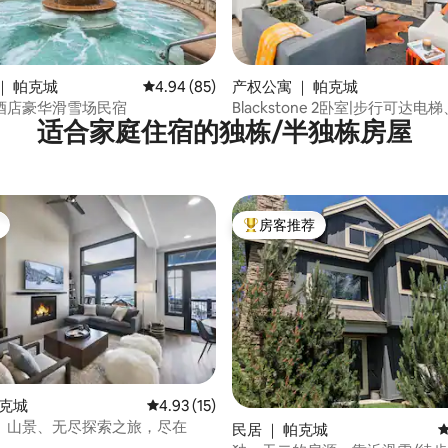
 5 分），共 28 条评价
｜ 帕克城
平均评分 4.94 分（满分 5 分），共 85 条评价
4.94 (85)
产权公寓 ｜ 帕克城
酒店豪华滑雪场民宿
Blackstone 2卧室|步行可达
适合家庭住宿的独栋/半独栋房屋
热水浴缸
房客推荐
热门「房客推荐」
 5 分），共 8 条评价
帕克城
平均评分 4.93 分（满分 5 分），共 15 条评价
4.93 (15)
、山景、无尽探索之旅，尽在
民居 ｜ 帕克城