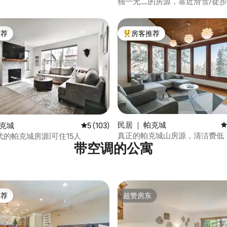
独一无二的房源，靠近滑雪/徒步
高尔夫/商店
推荐
房客推荐
客推荐」
热门「房客推荐」
 5 分），共 13 条评价
民居 ｜ 帕克城
平
帕克城
平均评分 5 分（满分 5 分），共 103 条评价
5 (103)
真正的帕克城山房源，清洁费低
的帕克城房源|可住15人
带空调的公寓
推荐
超赞房东
客推荐」
超赞房东