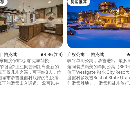
推荐
房客推荐
客推荐」
房客推荐
5 分），共 242 条评价
｜ 帕克城
平均评分 4.96 分（满分 5 分），共 114 条评价
4.96 (114)
产权公寓 ｜ 帕克城
平
-家庭度假胜地-帕克城凯悦
峡谷单间公寓，滑雪进出 - 最多
的2卧室2卫生间套房距离全新的
这间装潢精美的单间公寓（360
出缆车仅几步之遥，可容纳8人，位
位于Westgate Park City Resor
园城市滑雪度假村底部的凯悦酒
度假村多次被Best of State U
的滑雪出入通道。 您可以在2
佳滑雪胜地」。 滑雪和徒步旅行就在峡谷
缸、温水泳池、桑拿房和健身房
红松缆车（Canyons Red Pine G
。 现场福利包括滑雪代客泊车和
的门口！在滑雪、徒步旅行或骑
童游戏室和前往主街的免费班
车度过美好的一天后，您可以在
内配备洗衣机/烘干机，方便您使
受3个游泳池、4个热水浴缸或您
即可抵达Pendry餐厅和Kita牛排
汽淋浴！ 包括加热停车场，无需支付度假
村费用。
省45美元。 查看我们的评价！