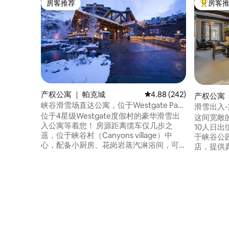
房客推荐
房客
房客推荐
热门「房
产权公寓 ｜ 帕克城
平均评分 4.88 分（满分 
4.88 (242)
产权公寓 
峡谷滑雪场直达公寓，位于Westgate Park
滑雪出入
City
位于4星级Westgate度假村的豪华滑雪出
这间宽敞
入公寓等着您！ 房源距离缆车仅几步之
10人日
遥，位于峡谷村（Canyons village）中
于峡谷公
心，配备小厨房、花岗岩蒸汽淋浴间，可
店，提供真正
欣赏山景。 Westgate的便利设施无穷无
个热水浴
尽，包括餐厅、泳池、热水浴缸、桑拿
放松身心
房、水疗中心、健身房和游戏室。 度假村
租赁、儿
服务费为每晚$10，需另行支付，通过“申
车。房源
请额外费用”支付给房东。 公寓没有露天平
用。 步行
台，但泳池边有一个烧烤露台。提供免费
馆。 房价包含凯悦设施服务费，每晚可节
穿梭巴士服务。 Westgate不允许携带宠物
入住。