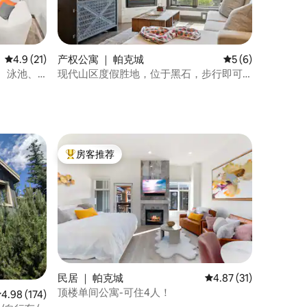
平均评分 4.9 分（满分 5 分），共 21 条评价
4.9 (21)
产权公寓 ｜ 帕克城
平均评分 5 分（满
5 (6)
电梯、泳池、
现代山区度假胜地，位于黑石，步行即可
抵达PCMR！
房客推荐
热门「房客推荐」
民居 ｜ 帕克城
平均评分 4.87 分（满分
4.87 (31)
顶楼单间公寓-可住4人！
平均评分 4.98 分（满分 5 分），共 174 条评价
4.98 (174)