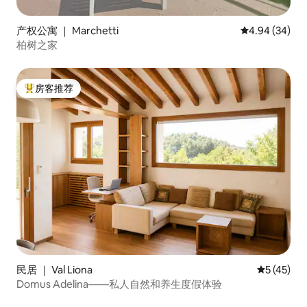
产权公寓 ｜ Marchetti
平均评分 4.94
4.94 (34)
柏树之家
房客推荐
热门「房客推荐」
民居 ｜ Val Liona
平均评分 5
5 (45)
Domus Adelina——私人自然和养生度假体验