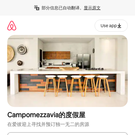
跳
部分信息已自动翻译。
显示原文
至
内
容
Use app
Campomezzavia的度假屋
在爱彼迎上寻找并预订独一无二的房源