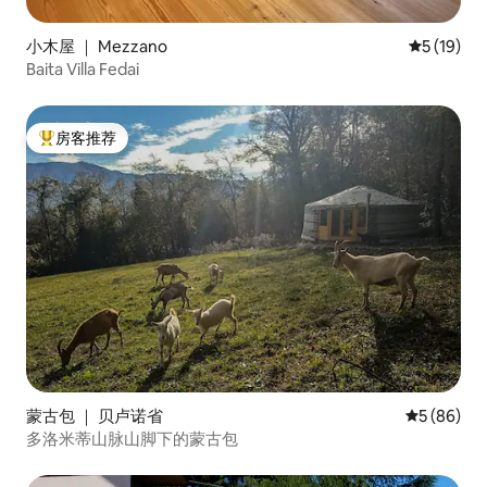
小木屋 ｜ Mezzano
平均评分 5
5 (19)
Baita Villa Fedai
房客推荐
热门「房客推荐」
蒙古包 ｜ 贝卢诺省
平均评分 5
5 (86)
多洛米蒂山脉山脚下的蒙古包