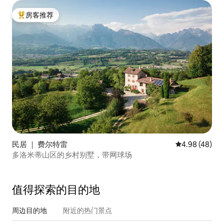
房客推荐
热门「房客推荐」
民居 ｜ 费尔特雷
平均评分 4.98
4.98 (48)
多洛米蒂山区的乡村别墅，带网球场
值得探索的目的地
周边目的地
附近的热门景点