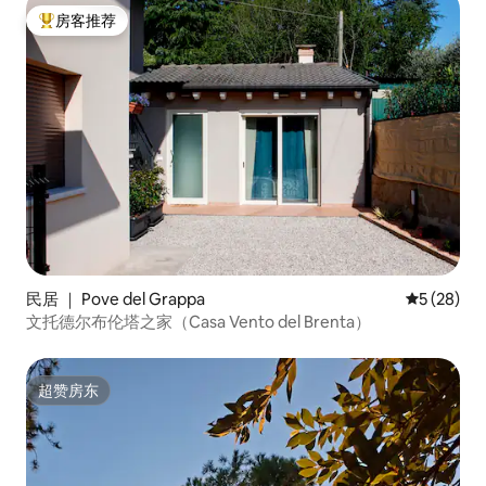
房客推荐
热门「房客推荐」
民居 ｜ Pove del Grappa
平均评分 5
5 (28)
文托德尔布伦塔之家（Casa Vento del Brenta）
超赞房东
超赞房东