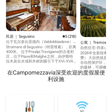
民居 ｜ Segusino
平均评分 5 分（满分 5 分），共
5 (218)
位于瓦尔多比亚德内（Valdobbiadene）
公寓 ｜ Tremosine 
和塞古西诺（Segusino）之间的Borgo
Stramare di Segusino（特雷维索），距离
a
自然住宅-邦多山
Stramare
400米。 位于Prealpi Trevigiane的古老村
2026年全新按摩浴
庄，位于Piave和Malghe之间，由伊斯特
费） 大自然就是我
拉木炭在水域和木材的吸引下于XVI-XVII
谷自然保护区，周
世纪建立。 位于众多景点的中心：距离联
的森林，可俯瞰加尔达湖
合国教科文组织遗产地
在Campomezzavia深受欢迎的度假屋便
Garda远离人群，
Valdobbiadene/Prosecco山丘10分钟，距
（仅9公里），拥
利设施
离Asolo/Maser/Possagno/Ville Venete
文化和众多体育活
20分钟；距离威尼斯和多洛米蒂山脉一小
保您可以欣赏美丽
时。 多年来，我是唯一的居民，今天我们
能享受凉爽的气候
有6个人，被绿色浪漫地包围，放松身心，
好。
在大自然、美景、美食和美酒以及短途旅
行中找到自己。