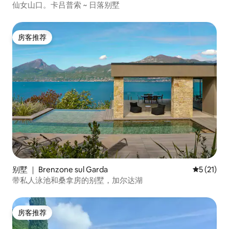
仙女山口。卡吕普索 ~ 日落别墅
房客推荐
房客推荐
别墅 ｜ Brenzone sul Garda
平均评分 5
5 (21)
带私人泳池和桑拿房的别墅，加尔达湖
房客推荐
房客推荐