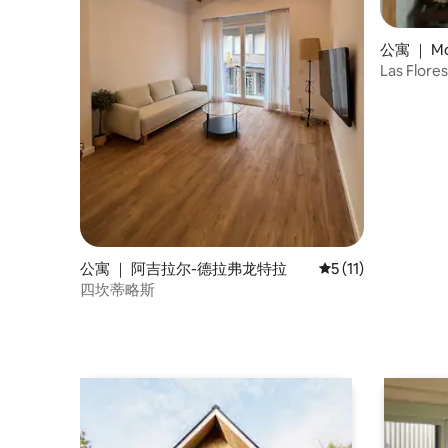
公寓 ｜ Mo
Las Flor
公寓 ｜ 阿吉拉尔-德拉弗龙特拉
平均评分 5 分（满分
5 (11)
四坎蒂略斯