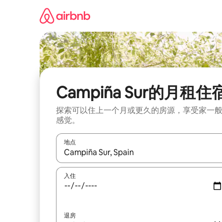
跳
至
内
容
Campiña Sur的月租住
探索可以住上一个月或更久的房源，享受家一
感觉。
地点
如有搜索结果，请使用上下方向键查看，或通过点
入住
退房