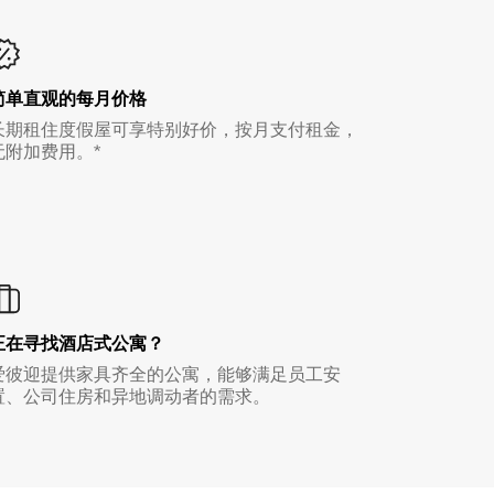
简单直观的每月价格
长期租住度假屋可享特别好价，按月支付租金，
无附加费用。*
正在寻找酒店式公寓？
爱彼迎提供家具齐全的公寓，能够满足员工安
置、公司住房和异地调动者的需求。