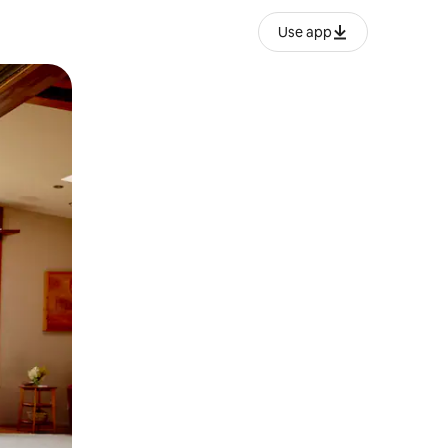
Use app