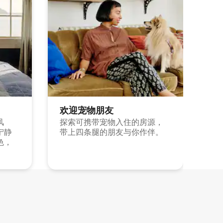
欢迎宠物朋友
风
探索可携带宠物入住的房源，
宁静
带上四条腿的朋友与你作伴。
色，