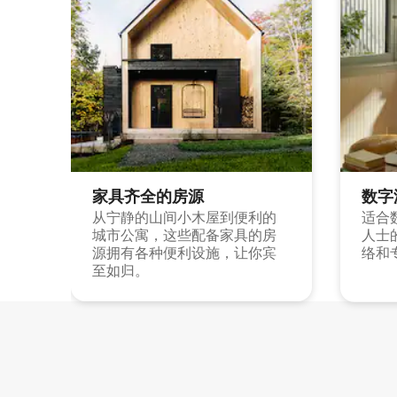
家具齐全的房源
数字
从宁静的山间小木屋到便利的
适合
城市公寓，这些配备家具的房
人士
源拥有各种便利设施，让你宾
络和
至如归。