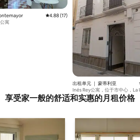
ntemayor
平均评分 4.88 分（满分 5 分），共 17 条评价
4.88 (17)
es公寓
出租单元 ｜ 蒙蒂利亚
 5 分），共 11 条评价
Inés Rey公寓，位于市中心，La 
享受家一般的舒适和实惠的月租价格