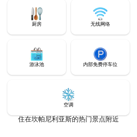
园和室外游泳池，从
estilo boho, natural y étnico. La
iluminación por la noche es muy
acogedora y romántica y las vistas son
increíbles. Las cristaleras del salón se
厨房
无线网络
deslizan una sobre la otra y el balcón
queda completamente abierto al mar. En
la zona de la terraza hay una gran cama
balinesa (180x180), un Jacuzzi
climatizado con iluminación nocturna y
una zona de asientos para poder
relajarte leyendo un libro o tomando un
游泳池
内部免费停车位
cóctel. El apartamento dispone de dos
habitaciones con vistas al mar. Una de
ellas está completamente acristalada
creando así un espacio amplio y
luminoso. Tanto las cristaleras del salón
como las de las dos habitaciones
disponen de estores opacos
空调
automáticos para así crear privacidad
entre una zona y otra a la hora de
住在坎帕尼利亚斯的热门景点附近
dormir. Las dos camas de las
habitaciones son de 150x190 con buenos
colchones firmes y espuma viscolástica.