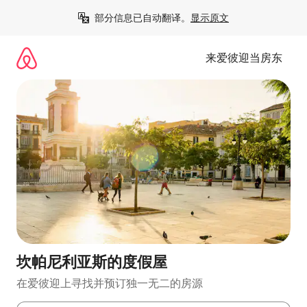
跳
部分信息已自动翻译。
显示原文
至
内
容
来爱彼迎当房东
坎帕尼利亚斯的度假屋
在爱彼迎上寻找并预订独一无二的房源