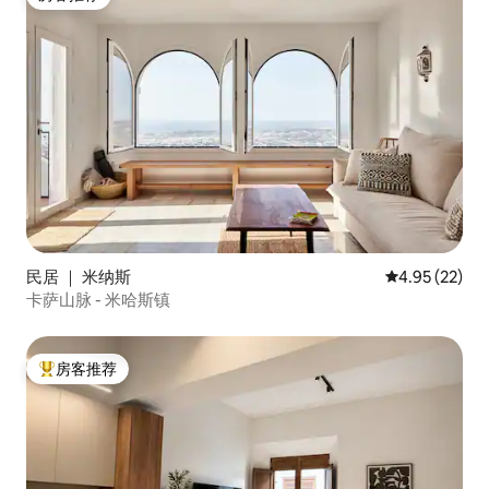
房客推荐
batidora, exprimidor, etc. Ideal para
familias, parejas y viajeros que buscan
disfrutar de la playa, la gastronomía y el
estilo de vida mediterráneo. Excelente
ubicación en una de las zonas más
populares de Torremolinos, conocida
por su ambiente internacional, diverso e
inclusivo. No se admiten fiestas. No se
admiten grupos que no sepan respetar
las normas de la comunidad. Toallas de
playa, silla/hamaca y sombrilla de playa
gratuitas. Cuna y trona gratuita bajo
petición. Limpieza gratuita una vez a la
民居 ｜ 米纳斯
平均评分 4.9
4.95 (22)
semana para estancias superiores a 7
卡萨山脉 - 米哈斯镇
noches.
房客推荐
热门「房客推荐」