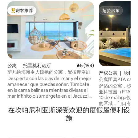
房客推荐
超赞房东
热门「房客推荐」
超赞房东
公寓 ｜ 托雷莫利诺斯
平均评分 5 分（满分 5 分），共
5 (194)
萨凡纳海滩令人惊艳的公寓，配按摩浴缸
产权公寓 ｜ 坎帕
Despierta con las olas del mar y el mejor
公寓距离PTA campa
amanecer que puedas soñar. Túmbate
舒适的公寓，步行
en la cama balinesa mientras divisas el
亚科技园（PTA），距离
mar infinito o sumérgete en el Jacuzzi
10 de málag
climatizado mientras te tomas una copa
的区域，门口有停
de cava. El Savanna Beach está pensado
在坎帕尼利亚斯深受欢迎的度假屋便利设
松快速地前往高速
para pasar unas vacaciones relajantes en
能厨房、两张床（
施
un lugar mágico y con encanto. El
床）、1间卧室、
Savanna Beach es un lugar mágico,
使用。 此外，除
decorado con mucho encanto y con
外，它还有几个露
todo lujo de detalles. Decorado en un