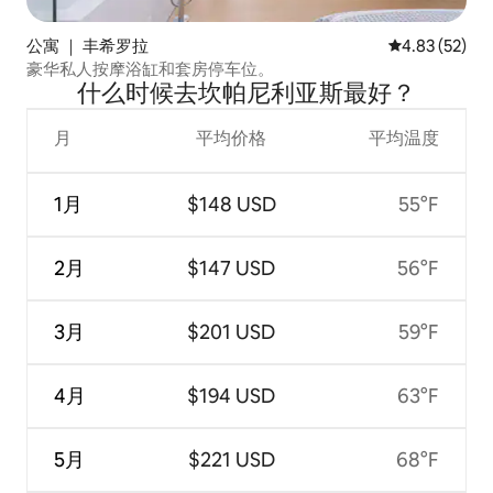
公寓 ｜ 丰希罗拉
平均评分 4.8
4.83 (52)
豪华私人按摩浴缸和套房停车位。
什么时候去坎帕尼利亚斯最好？
月
平均价格
平均温度
1月
$148 USD
55°F
2月
$147 USD
56°F
3月
$201 USD
59°F
4月
$194 USD
63°F
5月
$221 USD
68°F