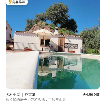
房客推荐
热门「房客推荐」
乡村小屋 ｜ 托雷港
平均评分 4.96
4.96 (48)
马拉加的房子，带游泳池，可欣赏山景