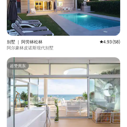
别墅 ｜ 阿劳林松林
平均评分 4.93
4.93 (58)
阿尔豪林皮诺斯现代别墅
超赞房东
超赞房东