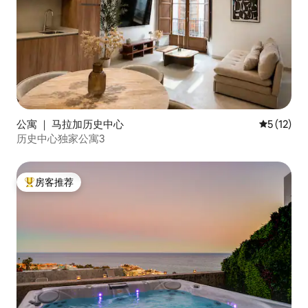
公寓 ｜ 马拉加历史中心
平均评分 5
5 (12)
历史中心独家公寓3
房客推荐
热门「房客推荐」