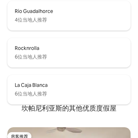
Cada cama dispone de dos almohadas
viscolásticas y dos normales. El
Río Guadalhorce
apartamento cuenta con dos baños
completos, uno de ellos en suite. Las
4位当地人推荐
duchas son a ras de suelo y el agua cae
desde el techo a modo de lluvia. Los
lavabos son de piedra natural. Hay una
zona de pufs ideal para relajarte viendo
Rocknrolla
la Smart TV con Netflix. Podrás ver todos
los canales de televisión de tu país.
6位当地人推荐
También puedes sacar la TV de la pared y
girarla para verla desde el sofá. El sofá de
lino natural blanco se convierte en una
gran cama con medidas de 160x200. La
wifi es de alta velocidad. La climatización
La Caja Blanca
es por Airzone pudiendo controlar así la
6位当地人推荐
temperatura ideal en cada zona del
apartamento. La cocina de diseño está
坎帕尼利亚斯的其他优质度假屋
equipada con electrodomésticos de alta
gama y puedes cocinar cualquier plato
en ella. Dispone de horno, microondas,
nevera, congelador, lavavajillas, placa de
inducción, lavadora/secadora, tostadora,
cafetera Nespresso, hervidor de agua,
房客推荐