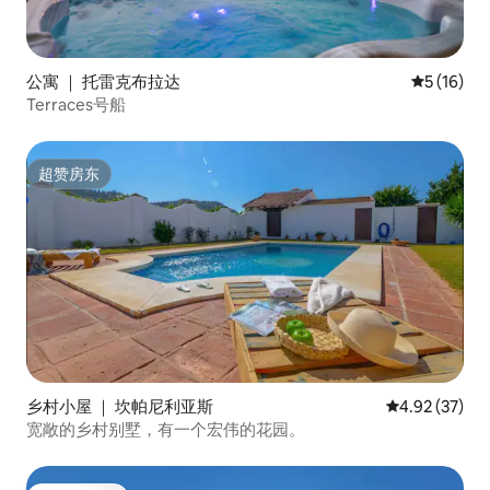
公寓 ｜ 托雷克布拉达
平均评分 5
5 (16)
Terraces号船
超赞房东
超赞房东
乡村小屋 ｜ 坎帕尼利亚斯
平均评分 4.9
4.92 (37)
宽敞的乡村别墅，有一个宏伟的花园。