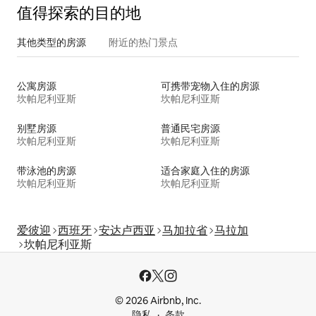
值得探索的目的地
其他类型的房源
附近的热门景点
公寓房源
可携带宠物入住的房源
坎帕尼利亚斯
坎帕尼利亚斯
别墅房源
普通民宅房源
坎帕尼利亚斯
坎帕尼利亚斯
带泳池的房源
适合家庭入住的房源
坎帕尼利亚斯
坎帕尼利亚斯
爱彼迎
西班牙
安达卢西亚
马加拉省
马拉加
坎帕尼利亚斯
© 2026 Airbnb, Inc.
隐私
条款