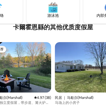
络
游泳池
内部
卡爾霍恩縣的其他优质度假屋
推荐
客推荐」
5 分），共 386 条评价
尔(Marshall)
平均评分 4.97 分（满分 5 分），共 38 条评价
4.97 (38)
民居 ｜ 马歇尔(Marshall)
亩的独立度假屋，带步道、篝火炉，
马场上的小房子