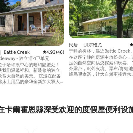
民居 ｜ 贝尔维尤
平
宁静的树林，靠近Battle Cree
Battle Creek
平均评分 4.93 分（满分 5 分），共 46 条评价
4.93 (46)
Marshall
在这座宁静的房源中放松身心，
Hideaway - 独立1卧1卫单元
足的自然空间供您探索和玩耍。 
位于哈珀溪中心的哈珀隐匿处！
外露台，毗邻火坑、瀑布/青蛙
受我们温馨祥和、新装修的独立
5 分），共 14 条评价
蜂鸟喂食器，让大自然更接近您。 穿越
欣赏大自然的美景。 沉浸在配备
英亩森林的半英里小径。 保留了20世纪60
棉床上用品的豪华全新加大双人
年代的厨房和卫生间元素，为您
一天结束时，在配备定制头枕的豪
造出舒适、复古的氛围。 靠近Batt
椅上放松身心，享受按摩器为疲
Creek、Marshall、高尔夫、
和脚部带来的舒适！ 这个美丽的
密歇根州夏洛特。 Generac应
Binder Park动物园、
在卡爾霍恩縣深受欢迎的度假屋便利设
停电期间供电。
per's Casino、商店、餐厅、公
夫球场等地仅几分钟路程。