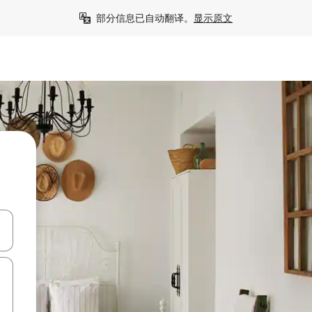
部分信息已自动翻译。
显示原文
击或滑动手势浏览。