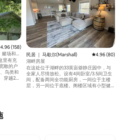
整套老式
可欣赏宽
合两人入
楼上有三
加大双人
一间全功
能卫生间。 步行4个街区即可抵达
活力的主
均评分 4.96 分（满分 5 分），共 158 条评价
4.96 (158)
有全功能
k、赌场和
民居 ｜ 马歇尔(Marshall)
平均评分 4.96 分（满分
4.96 (80)
及一个美丽的阳
这里有充
室。
湖畔房屋
宽敞的户
在这处位于湖畔的33英亩僻静庄园中，与
池、鸟类和
全家人尽情放松。设有4间卧室/3.5间卫生
20
间，配备两间全功能厨房，一间位于主楼
层，另一间位于底楼。阁楼区域有小型健
的旅程营
身器材。上层露台设有户外火坑，可欣赏
le
美丽的湖景。有许多风景优美的步道可供
消防员赌场、
漫步，房源内有2个池塘，还有一个通往湖
急发电机在
泊的码头。 距离历史悠久的马歇尔市中心
施
仅几英里，距离Fire Keepers赌场仅8英
里。距离底特律机场约1.5小时车程。