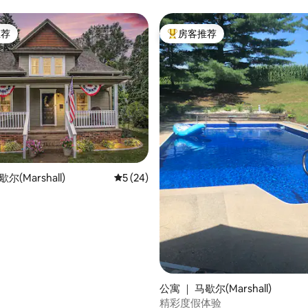
狗入住
推荐
房客推荐
客推荐」
热门「房客推荐」
 5 分），共 21 条评价
尔(Marshall)
平均评分 5 分（满分 5 分），共 24 条评价
5 (24)
公寓 ｜ 马歇尔(Marshall)
精彩度假体验