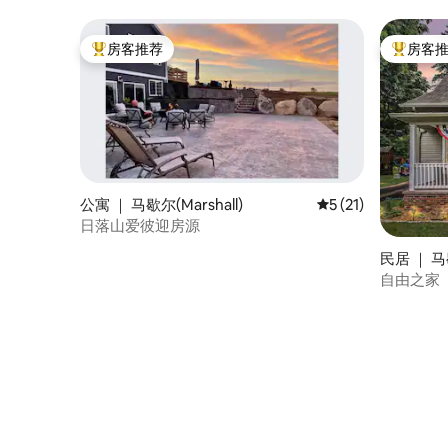
可携带狗
房客推荐
房客
热门「房客推荐」
热门「房
公寓 ｜ 马歇尔(Marshall)
平均评分 5 分（满分
5 (21)
日落山爱彼迎房源
民居 ｜ 马歇
自由之家