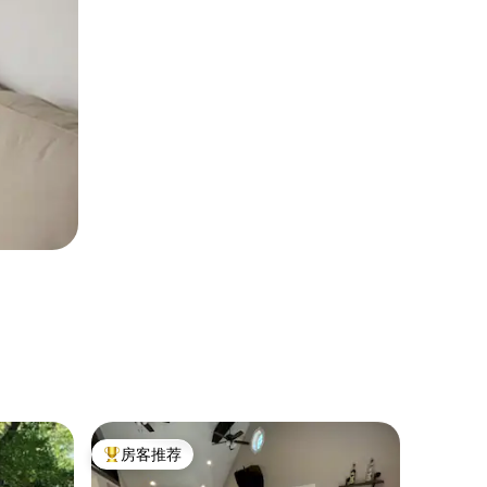
民居 ｜ 马歇
房客推荐
房客
热门「房客推荐」
热门「
麦迪逊街