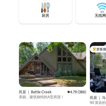
Aviation。上I-94，前往卡拉马祖、马歇
尔、大急流城，甚至美丽的密歇根湖。
厨房
无线网
房客
热门「房
民居 ｜ Battle Creek
平均评分 4.79 分（满分 
4.79 (386)
美丽、建筑独特的A型房源！
民居 ｜ 马歇
90 英