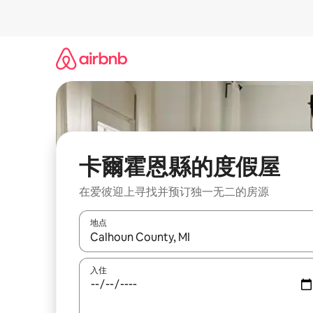
跳
至
内
容
卡爾霍恩縣的度假屋
在爱彼迎上寻找并预订独一无二的房源
地点
如有搜索结果，请使用上下方向键查看，或通过点
入住