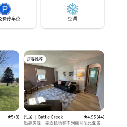
免费停车位
空调
房客推荐
房客推荐
平均评分 5 分（满分 5 分），共 3 条评价
5 (3)
民居 ｜ Battle Creek
平均评分 4.95 分（满分
4.95 (44)
温馨房源，靠近机场和不列颠哥伦比亚省