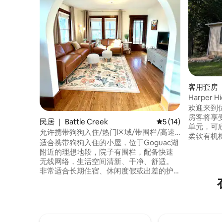
客用套房 ｜ 
Harper 
欢迎来到
房客将享
民居 ｜ Battle Creek
平均评分 5 分（满分 
5 (14)
单元，可
允许携带狗狗入住/热门区域/带围栏/高速
柔软有机
无线网络
适合携带狗狗入住的小屋，位于Goguac湖
床中。 
附近的理想地段，院子有围栏，配备快速
华双人躺
无线网络，生活空间清新、干净、舒适。
惫的腿部
非常适合长期住宿、休闲度假或出差的护
乡村房源距离
士/专业人士。享受安静的社区，附近有餐
Firekee
厅/购物场所/高尔夫球场/杂货店/赌
园、高尔
场/Kellogg Arena/市中心/Flash Flood
Water Park/Binder Park Zoo/Bailey Park/
医院/Ft Custer Industrial Park/Duncan