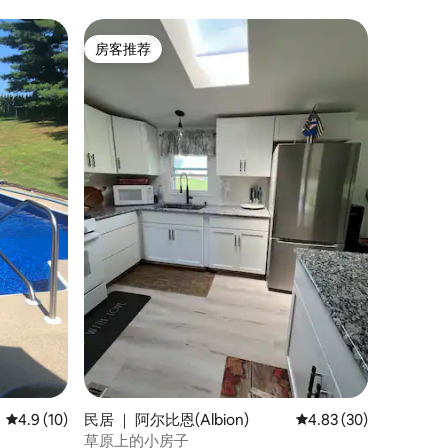
市中心
房客推荐
房客推荐
平均评分 4.9 分（满分 5 分），共 10 条评价
4.9 (10)
民居 ｜ 阿尔比恩(Albion)
平均评分 4.83 分（满分
4.83 (30)
草原上的小房子