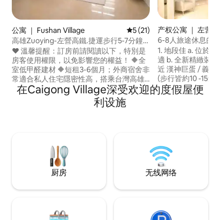
产权公寓 ｜ 左营区
公寓 ｜ Fushan Village
平均评分 5 分（满分 5 分），
5 (21)
6-8人旅途休息的家
高雄Zuoying-左營高鐵.捷運步行5-7分鐘.
挑高客廳/獨立廚房
近美食圈 巨蛋.瑞豐夜市/短月租
1. 地段佳 a. 位於左營市中心 , 高樓層安靜舒
❤️ 溫馨提醒：訂房前請閱讀以下，特別是
適 b. 全新精緻裝潢 c. 周邊口碑餐廳林立 d.
房客使用權限，以免影響您的權益！ 🔶全
近 漢神巨蛋 / 義享
室低甲醛建材 🔶短租3-6個月；外商宿舍非
(步行皆約10 -15鐘) e. 好停車 - 對面有付費
常適合私人住宅隱密性高，搭乘台灣高雄
在Caigong Village深受欢迎的度假屋便
停車場。 f. 捷運凹子底及巨蛋站或輕軌愛
左營高鐵！ 1.可供1~4人入住 ，請提前溝
河之星.步行可到。 2. 入住說明 a. 加大雙
通! 2. 步行左營高鐵7分鐘，交通機能方便!
利设施
床 -2張 b. 標準雙人床
3.短租帶看時間為PM1:00-8:00 4.2房2廳+1
人床 - 2張 共可供最多8人就寢 3. 入住注意
衛浴!（樓下步行2分鐘，私人停車場🅿️，
事項 a. 提供一人
車位需自己找） ➡️附近停車場收費：25
提供一人兩件毛巾( 一
元/30分鐘；週一-五當天最高$120；週六-
一瓶600c.c.礦泉
日 當天最高$180。 5. 2人入住只會開一間
供使用 e. 提供兩組
房,如需要多房間需要補收費用! 6.只配合短
適合舉辦派對 g.
租長租! 7.使用廚房須押金5000台幣 8.住宿
掃服務 ， 請維護整潔。 
超過7天，另有優惠！ 9.提供洗衣機（僅洗
厨房
无线网络
吸菸. j. 周邊為
衣功能）、除濕機！ 10.再次訂房，另有優
低音量.嚴禁吸毒
惠 11. 室內抽菸罰款新台幣$20,000 *因應
帶違禁品、危險物
台灣區Air bnb條款,由於我們是分享我們設
處理，不便之處敬
計的空間給air bnb朋友,凡是台灣籍入住,為
避免釣魚等破壞air bnb友好模式,請訂單完