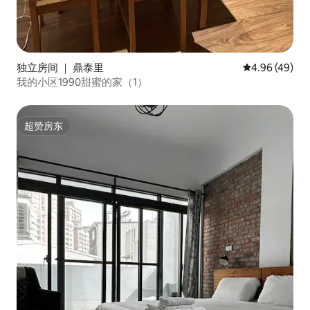
独立房间 ｜ 鼎泰里
平均评分 4.96
4.96 (49)
我的小区1990甜蜜的家（1）
超赞房东
超赞房东