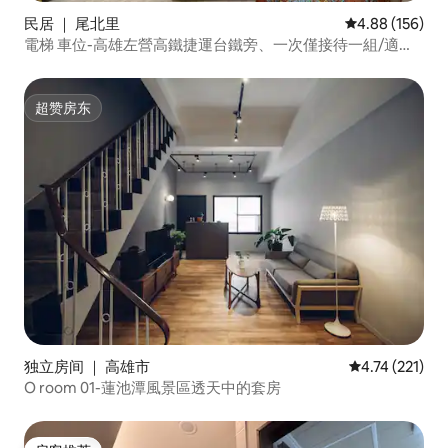
民居 ｜ 尾北里
平均评分 4.88
4.88 (156)
電梯 車位-高雄左營高鐵捷運台鐵旁、一次僅接待一組/適合
4-10位
超赞房东
超赞房东
独立房间 ｜ 高雄市
平均评分 4.74
4.74 (221)
O room 01-蓮池潭風景區透天中的套房