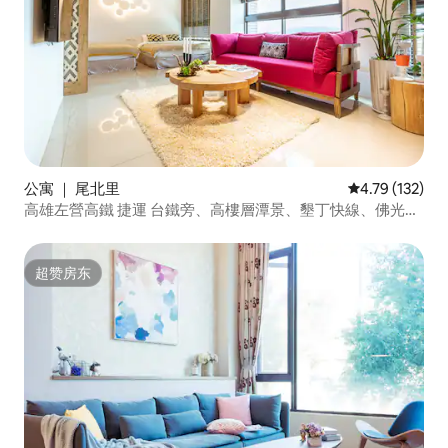
公寓 ｜ 尾北里
平均评分 4.79
4.79 (132)
高雄左營高鐵 捷運 台鐵旁、高樓層潭景、墾丁快線、佛光
山、瑞豐夜市、機場直達/2-6人房
超赞房东
超赞房东