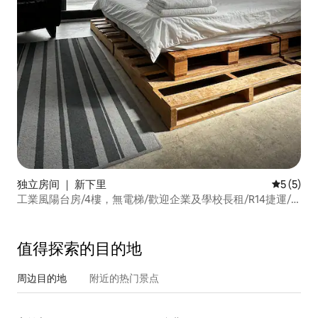
独立房间 ｜ 新下里
平均评分 
5 (5)
工業風陽台房/4樓，無電梯/歡迎企業及學校長租/R14捷運/
瑞豐夜市
值得探索的目的地
周边目的地
附近的热门景点