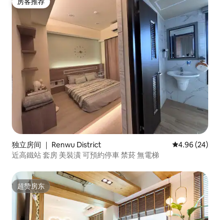
房客推荐
房客推荐
独立房间 ｜ Renwu District
平均评分 4.96
4.96 (24)
近高鐵站 套房 美裝潢 可預約停車 禁菸 無電梯
超赞房东
超赞房东