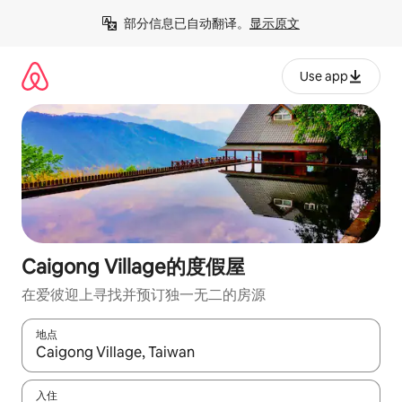
跳
部分信息已自动翻译。
显示原文
至
内
容
Use app
Caigong Village的度假屋
在爱彼迎上寻找并预订独一无二的房源
地点
如有搜索结果，请使用上下方向键查看，或通过点击或滑动手势浏
入住