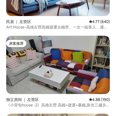
民居 ｜ 左营区
平均评分 4.77
4.77 (640)
Art House-高雄左營高鐵捷運台鐵旁、一次一組客人、適合
6-15人
房客推荐
房客推荐
独立房间 ｜ 左营区
平均评分 4.88
4.88 (190)
《小背包house -2》高雄左營.高鐵+捷運+臺鐵,新光三越步
行5分鐘,半屏山美景-好友限定2P房