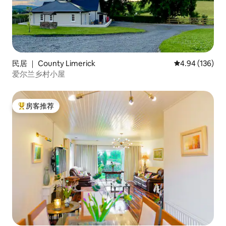
民居 ｜ County Limerick
平均评分 4.94
4.94 (136)
爱尔兰乡村小屋
房客推荐
热门「房客推荐」