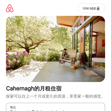
跳
至
Use app
内
容
Cahernagh的月租住宿
探索可以住上一个月或更久的房源，享受家一般的感觉。
地点