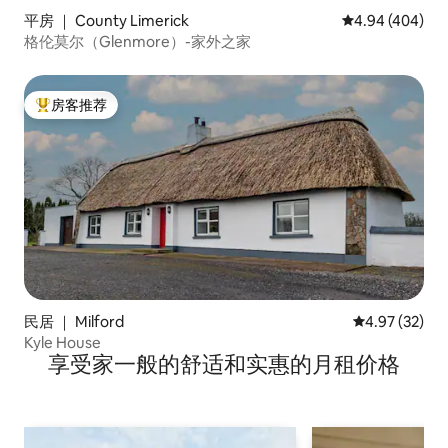
平房 ｜ County Limerick
平均评分 4.94
4.94 (404)
格伦莫尔（Glenmore）-家外之家
房客推荐
热门「房客推荐」
民居 ｜ Milford
平均评分 4.9
4.97 (32)
Kyle House
享受家一般的舒适和实惠的月租价格