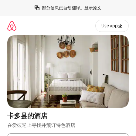
跳
部分信息已自动翻译。
显示原文
至
内
容
Use app
卡多县的酒店
在爱彼迎上寻找并预订特色酒店