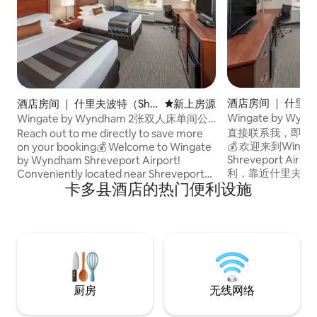
酒店房间 ｜ 什里夫
酒店房间 ｜ 什里夫波特（Shr
新房源
新上房源
eveport）
eveport）
Wingate by Wyn
Wingate by Wyndham 2张双人床单间公
大号单间公寓
寓
直接联系我，即可
Reach out to me directly to save more
💰 欢迎来到Wingate by Wyndham
on your booking💰 Welcome to Wingate
Shreveport Ai
by Wyndham Shreveport Airport!
利，靠近什里夫波
Conveniently located near Shreveport
卡多县酒店的热门便利设施
（Shreveport Reg
Regional Airport and Interstate 20, hotel
州际公路，可轻松
offers easy access to local attractions,
购物、赌场和商务区。 享受以下福
dining, shopping, casinos, and business
价（🍳含早餐） 🏊泳
districts Enjoy these perks: 🍳 Breakfast
无线网络 🚗 免费停
included 🏊Pool 💪 Gym 📶 Free Wi-Fi 🚗
微波炉和冰箱 非常适合商务差旅人士、机
Free parking ☕ Coffee/tea maker 🧊
场中转和在什里夫波
Microwave & Refrigerator Perfect for
business travelers, airport stopovers,
厨房
无线网络
and leisure stays in Shreveport. ✈️🌟