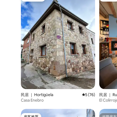
热门「房客推荐」
房客推荐
民居 ｜ Hortigüela
平均评分 5 分（满分 
5 (76)
民居 ｜ Rub
Casa Enebro
El Colirro
房客推荐
超赞房东