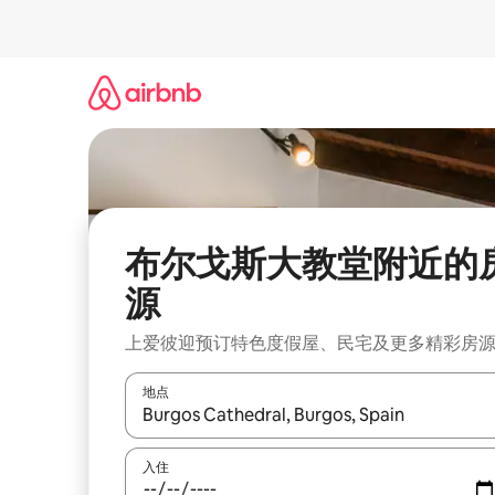
跳
至
内
容
布尔戈斯大教堂附近的
源
上爱彼迎预订特色度假屋、民宅及更多精彩房
地点
如有搜索结果，请使用上下方向键查看，或通过点
入住