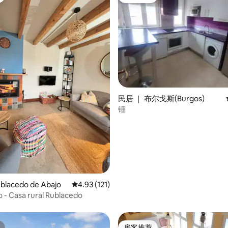
房客推荐
民居 ｜ 布尔戈斯(Burgos)
锤
5 分），共 76 条评价
lacedo de Abajo
平均评分 4.93 分（满分 5 分），共 121 条评价
4.93 (121)
jo - Casa rural Rublacedo
房客推荐