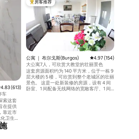
房客推荐
房客
热门「房客推荐」
热门「
布雷佐斯
漂亮的房
几米。 
了您所需
宿体验，您一
一个，我
https://
viralityE
公寓 ｜ 布尔戈斯(Burgos)
平均评分 4.97 分（满分 
4.97 (154)
大公寓7人，可欣赏大教堂的壮丽景色
这套房源面积约为 140 平方米，位于一栋 9
层大楼的 5 楼，可欣赏到整个老城区的壮丽
景色。 这是一处新装修的房源，设有 4 间
平均评分 4.83 分（满分 5 分），共 613 条评价
4.83 (613)
卧室、1 间配备无线网络的宽敞客厅、1 间
停车
宽敞现代化的厨房（配备各种便利设施，
来探索这套
包括洗碗机）、1 间带淋浴间的大卫生间以
旨在提供
及 1 间带另一个淋浴间的迷人厕所。 所有
，靠近市
这些设计都是为了让您在布尔戈斯拥有愉
代化卫生间
快的住宿体验。
施
经过翻修
位置优