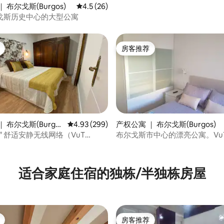
 5 分），共 34 条评价
 布尔戈斯(Burgos)
平均评分 4.5 分（满分 5 分），共 26 条评价
4.5 (26)
戈斯历史中心的大型公寓
房客推荐
房客推荐
 布尔戈斯(Burgo
平均评分 4.93 分（满分 5 分），共 299 条评价
4.93 (299)
产权公寓 ｜ 布尔戈斯(Burgos)
” 舒适安静无线网络（VuT
布尔戈斯市中心的漂亮公寓。VuT.: 
5 分），共 270 条评价
适合家庭住宿的独栋/半独栋房屋
房客推荐