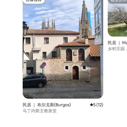
房客推荐
超赞房东
民居 ｜ Ma
乡村庄园
民居 ｜ 布尔戈斯(Burgos)
平均评分 5 分（满分
5 (12)
马丁内斯主教座堂