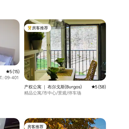
房客推荐
热门「房客推荐」
平均评分 5 分（满分 5 分），共 15 条评价
5 (15)
09-401
产权公寓 ｜ 布尔戈斯(Burgos)
平均评分 5 分（满分
5 (58)
精品公寓/市中心/景观/停车场
房客推荐