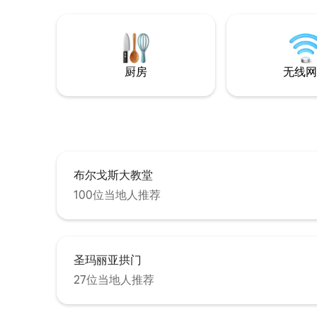
gran armario con espejo. Con una
exquisita decoración conjuga
perfectamente la armonía de espacios
con la comodidad y el diseño. Se respira
un aire joven y fresco gracias a sus vigas
厨房
无线网
de madera blancas, es el alojamiento
ideal para parejas y también para familias
o peregrinos. Como elemento
diferenciador, la catedral con todo su
esplendor invade de forma mágica el
salón gracias a su gran espejo colocado
en un sitio estratégico del salón.
Realmente algo único! Su dormitorio,
布尔戈斯大教堂
espacio único de confort, está equipado
100位当地人推荐
con una cama de 150 y también tanto el
colchón como las almohadas son de
altísima calidad. El armario vestidor de
espejo ha sido diseñado a medida y
cuenta con todos los elementos
圣玛丽亚拱门
necesarios en su interior. Se puede
disfrutar cómodamente de tv Smart tv
27位当地人推荐
tanto en el dormitorio como en el salón.
Todo está integrado tanto en colores