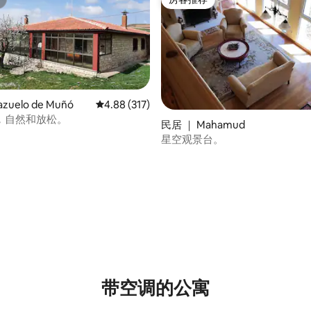
房客推荐
zuelo de Muñó
平均评分 4.88 分（满分 5 分），共 317 条评价
4.88 (317)
，自然和放松。
民居 ｜ Mahamud
星空观景台。
 5 分），共 12 条评价
带空调的公寓