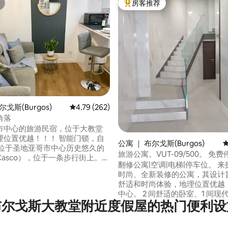
房客推荐
热门「房客推荐」
5 分），共 151 条评价
尔戈斯(Burgos)
平均评分 4.79 分（满分 5 分），共 262 条评价
4.79 (262)
角落
市中心的旅游民宿，位于大教堂
优越！！！ 智能门锁，自
公寓 ｜ 布尔戈斯(Burgos)
 位于圣地亚哥市中心历史悠久的
旅游公寓。VUT-09/500。 免费
asco），位于一条步行街上。
翻修公寓|空调|电梯|停车位。 
酒吧和餐厅旁边，但您可以休
时尚、全新装修的公寓，其设计
是一个安静无噪音的区域。 当
舒适和时尚体验，地理位置优越
上时，您首先会看到我们最珍贵
中心。 2 间舒适的卧室、1 间现
大教堂！！！ 二楼，没有电梯。
布尔戈斯大教堂附近度假屋的热门便利设
+ 1 个半浴室。空调。 舒适的客厅，厨房设
不允许携带宠物。 🚫 VUT-09/1724
施齐全 大楼配备电梯，入口大厅
大楼外有免费公共停车场。 地理