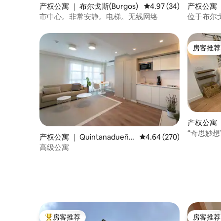
产权公寓 ｜ 布尔戈斯(Burgos)
平均评分 4.97 分（满分
4.97 (34)
产权公寓 ｜
市中心。非常安静。电梯。无线网络
位于布尔
房客推荐
房客推荐
产权公寓 ｜
s)
“奇思妙想
产权公寓 ｜ Quintanadueña
平均评分 4.64 分（满分 
4.64 (270)
09/290）
s
高级公寓
房客推荐
房客推荐