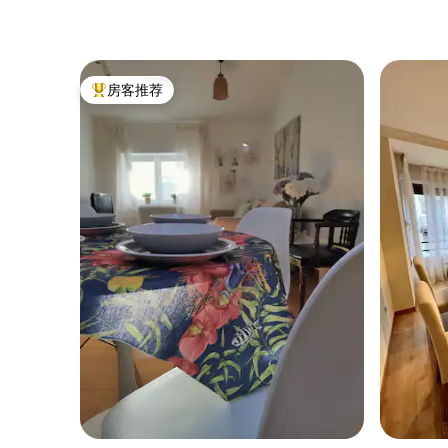
como en formas: cabecero, vigas, papel
pintado, ropa de cama, todo es armonía!!
El salón cuenta con una gran mesa de
cristal y cuatro modernas sillas desde las
cuales se contempla la catedral más
房客推荐
bonita del mundo, vistas privilegiadas. Su
热门「房客推荐」
comodísimo sofá- cama de 150 permite
completar la capacidad del apartamento.
Y abierta al salón se encuentra la amplia
cocina- comedor. Diseñada en madera
lacada y encimera de madera, permite
compartir momentos y que la inmensa
luz que penetra por el balcón inunde
toda la vivienda. Equipada con todos los
electrodomésticos de alta gama, y todo
lujo de detalles es perfecta tanto para
alojamiento temporal como de larga
estancia.