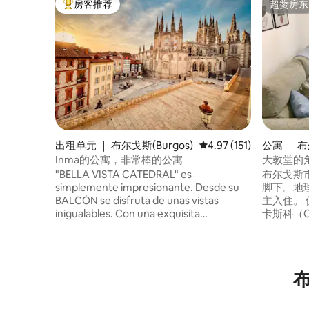
房客推荐
超赞房东
热门「房客推荐」
超赞房东
出租单元 ｜ 布尔戈斯(Burgos)
平均评分 4.97 分（满分 
4.97 (151)
公寓 ｜ 布
Inma的公寓，非常棒的公寓
大教堂的
"BELLA VISTA CATEDRAL" es
布尔戈斯
simplemente impresionante. Desde su
脚下。地理位置
BALCÓN se disfruta de unas vistas
主入住。
inigualables. Con una exquisita
卡斯科（C
decoración conjuga comodidad y diseño
您将住在
en una vivienda de LUJO, A ESTRENAR.
息，因为这
La catedral, gracias a un gran espejo,
您走到街
invade el salón equipado con SMART TV y
的资产，
cómodo sofá cama. La cocina americana
está equipada al detalle. Su dormitorio,
con cama de 150, cuenta con smart tv y