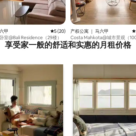
 5 分），共 34 条评价
马六甲
平均评分 5 分（满分 5 分），共 20 条评价
5 (20)
产权公寓 ｜ 马六甲
平
室@Bali Residence（29楼）
Costa Mahkota@城市景观（10
享受家一般的舒适和实惠的月租价格
线网络+ Netflix）