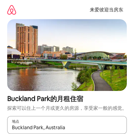
跳
至
来爱彼迎当房东
内
容
Buckland Park的月租住宿
探索可以住上一个月或更久的房源，享受家一般的感觉。
地点
如有搜索结果，请使用上下方向键查看，或通过点击或滑动手势浏