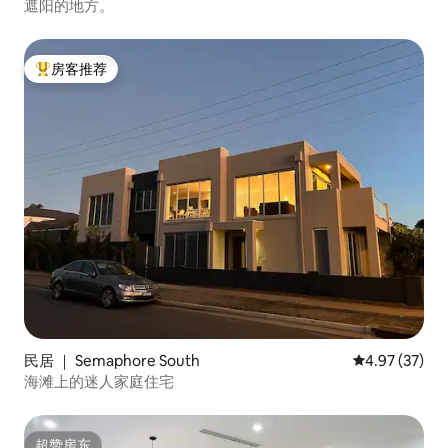
遮阳的地方。
房客推荐
热门「房客推荐」
民居 ｜ Semaphore South
平均评分 4.9
4.97 (37)
海滩上的迷人家庭住宅
超赞房东