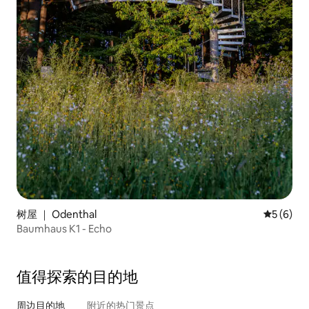
树屋 ｜ Odenthal
平均评分 
5 (6)
Baumhaus K1 - Echo
值得探索的目的地
周边目的地
附近的热门景点