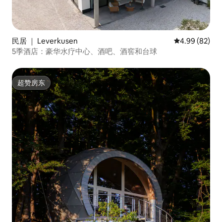
民居 ｜ Leverkusen
平均评分 4.99
4.99 (82)
5季酒店：豪华水疗中心、酒吧、酒窖和台球
超赞房东
超赞房东