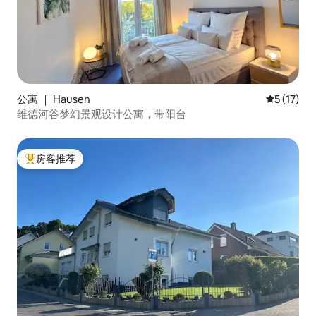
公寓 ｜ Hausen
平均评分 5
5 (17)
维德河谷梦幻景观设计公寓，带阳台
房客推荐
热门「房客推荐」