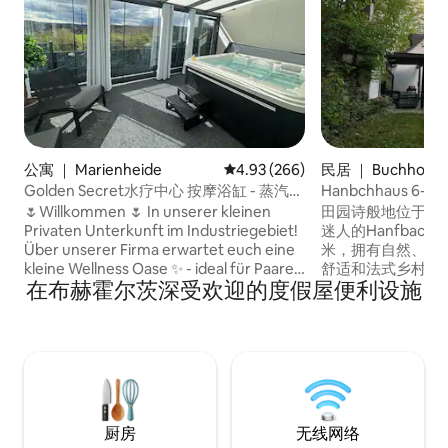
公寓 ｜ Marienheide
平均评分 4.93 分（满分 5 分），共
4.93 (266)
民居 ｜ Buchholz
Golden Secret水疗中心 按摩浴缸 - 蒸汽桑
Hanbchhaus 6
拿
🌷Willkommen 🌷 In unserer kleinen
田园诗般地位于克
Privaten Unterkunft im Industriegebiet!
迷人的Hanfbachh
Über unserer Firma erwartet euch eine
米，拥有自然、森
kleine Wellness Oase ✨ - ideal für Paare,
舒适和法式乡村别
在布赫霍尔茨深受欢迎的度假屋便利设施
die Entspannung suchen. Der Jacuzzi ist
合度假或数字排毒
exklusiv für euch. Genießt die
室内壁炉、40平方
Dampfsauna und entspannte Abende
位和小溪边的草地，带壁炉
mit Netflix.🍿 Übrigens: Es gibt noch eine
供8人入住。 可选择预订（需额外付
zweite, identische Unterkunft mit dem
费）：森林全景桑拿 瑜伽室 
gleichen Wellness-Erlebnis. 🤍.
3人入住。
厨房
无线网络