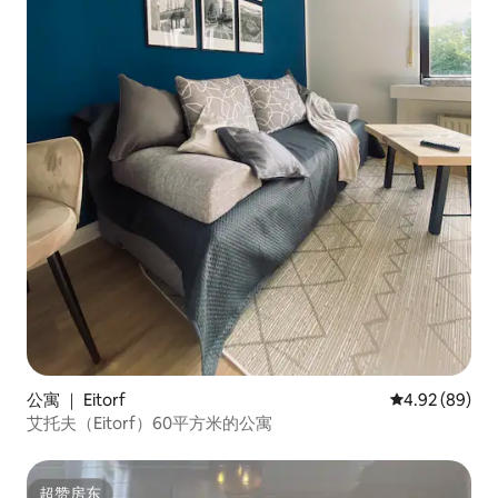
公寓 ｜ Eitorf
平均评分 4.92
4.92 (89)
艾托夫（Eitorf）60平方米的公寓
超赞房东