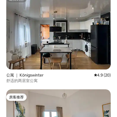
超赞房东
公寓 ｜ Königswinter
平均评分 4.9
4.9 (20)
舒适的两居室公寓
房客推荐
房客推荐