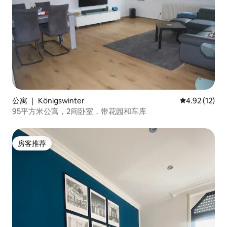
公寓 ｜ Königswinter
平均评分 4.9
4.92 (12)
95平方米公寓，2间卧室，带花园和车库
房客推荐
房客推荐