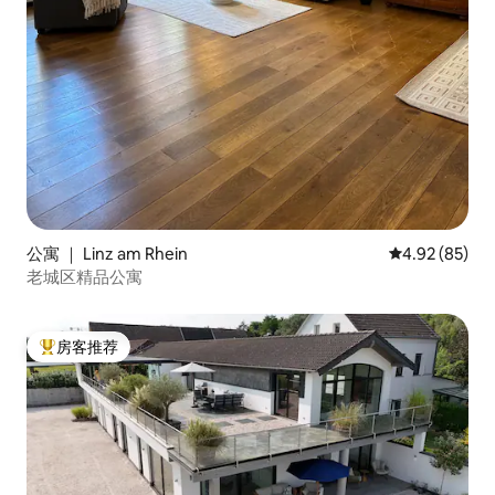
公寓 ｜ Linz am Rhein
平均评分 4.92
4.92 (85)
老城区精品公寓
房客推荐
热门「房客推荐」