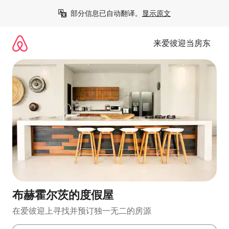
跳
部分信息已自动翻译。
显示原文
至
内
容
来爱彼迎当房东
布赫霍尔茨的度假屋
在爱彼迎上寻找并预订独一无二的房源