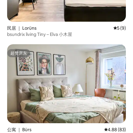
民居 ｜ Lorüns
平均评分 
5 (9)
bsundrix living Tiny – Elva 小木屋
超赞房东
超赞房东
公寓 ｜ Bürs
平均评分 4.88
4.88 (83)