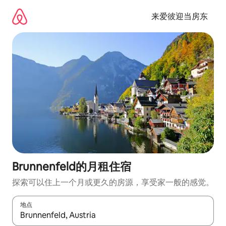
跳
至
来爱彼迎当房东
内
容
Brunnenfeld的月租住宿
探索可以住上一个月或更久的房源，享受家一般的感觉。
地点
如有搜索结果，请使用上下方向键查看，或通过点击或滑动手势浏