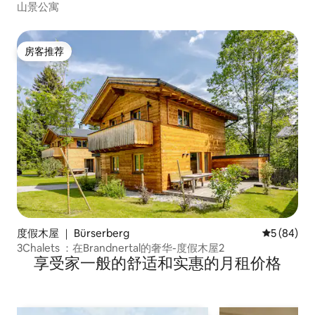
山景公寓
房客推荐
房客推荐
度假木屋 ｜ Bürserberg
平均评分 5
5 (84)
3Chalets ：在Brandnertal的奢华-度假木屋2
享受家一般的舒适和实惠的月租价格